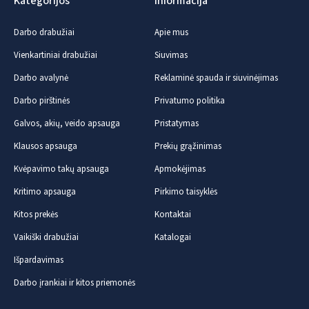
Kategorijos
Informacija
Darbo drabužiai
Apie mus
Vienkartiniai drabužiai
Siuvimas
Darbo avalynė
Reklaminė spauda ir siuvinėjimas
Darbo pirštinės
Privatumo politika
Galvos, akių, veido apsauga
Pristatymas
Klausos apsauga
Prekių grąžinimas
Kvėpavimo takų apsauga
Apmokėjimas
Kritimo apsauga
Pirkimo taisyklės
Kitos prekės
Kontaktai
Vaikiški drabužiai
Katalogai
Išpardavimas
Darbo įrankiai ir kitos priemonės