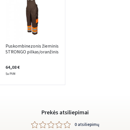
Puskombinezonis žieminis
STRONGO pilkas/oranžinis
64,08 €
Su PVM
Prekės atsiliepimai
0 atsiliepimų