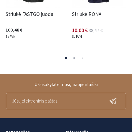
Striukė FASTGO juoda
Striukė RONA
100,48 €
10,00 €
38,47 €
Su PVM
Su PVM
Užsisakykite mūsų naujienlaiškį