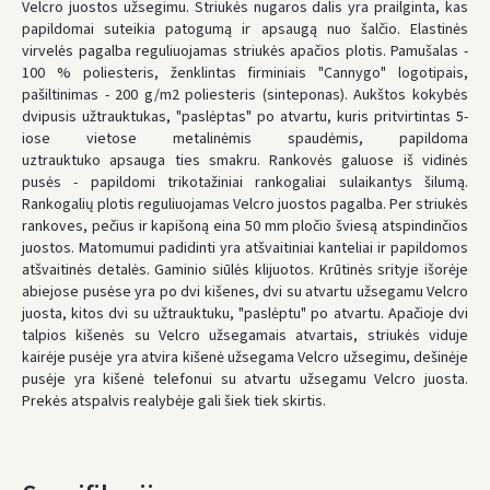
Velcro juostos užsegimu. Striukės nugaros dalis yra prailginta, kas
papildomai suteikia patogumą ir apsaugą nuo šalčio. Elastinės
UŽSAKYMUS NUO
80 € PRISTATOME NEMOKAMAI!
virvelės pagalba reguliuojamas striukės apačios plotis. Pamušalas -
IKI NEMOKAMO PRISTATYMO TRŪKSTA:
80 €
100 % poliesteris, ženklintas firminiais "Cannygo" logotipais,
pašiltinimas - 200 g/m2 poliesteris (sinteponas). Aukštos kokybės
* Pristatymo terminai yra preliminarūs ir gali priklausyti nuo kurjerių
užimtumo.
dvipusis užtrauktukas, "paslėptas" po atvartu, kuris pritvirtintas 5-
iose vietose metalinėmis spaudėmis, papildoma
uztrauktuko apsauga ties smakru. Rankovės galuose iš vidinės
pusės - papildomi trikotažiniai rankogaliai sulaikantys šilumą.
Rankogalių plotis reguliuojamas Velcro juostos pagalba. Per striukės
rankoves, pečius ir kapišoną eina 50 mm pločio šviesą atspindinčios
juostos. Matomumui padidinti yra atšvaitiniai kanteliai ir papildomos
atšvaitinės detalės. Gaminio siūlės klijuotos. Krūtinės srityje išorėje
abiejose pusėse yra po dvi kišenes, dvi su atvartu užsegamu Velcro
juosta, kitos dvi su užtrauktuku, "paslėptu" po atvartu. Apačioje dvi
talpios kišenės su Velcro užsegamais atvartais, striukės viduje
kairėje pusėje yra atvira kišenė užsegama Velcro užsegimu, dešinėje
pusėje yra kišenė telefonui su atvartu užsegamu Velcro juosta.
Prekės atspalvis realybėje gali šiek tiek skirtis.