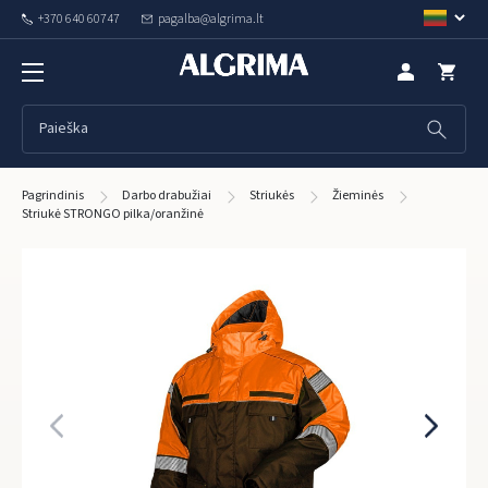
+370 640 60747
pagalba@algrima.lt
Pagrindinis
Darbo drabužiai
Striukės
Žieminės
Striukė STRONGO pilka/oranžinė