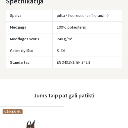
Specifikacija
Įvertinimas:
Spalva
pilka / fluorescencinė oranžinė
Medžiaga
100% poliesteris
Medžiagos svoris
240 g/m²
Prisijungti
Galimi dydžiai
S-4XL
Pamiršote slaptažodį?
Standartas
EN 343:3/2, EN 342:3
ARBA
Facebook
Google
Jums taip pat gali patikti
Rašyti atsiliepimą
UŽSAKOMA
Dar neturite paskyros? Registruokites