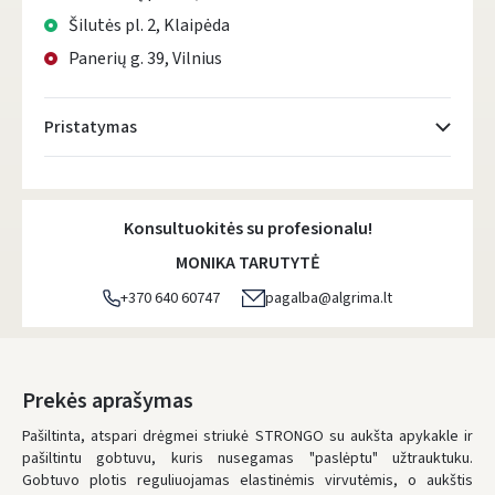
Šilutės pl. 2, Klaipėda
Panerių g. 39, Vilnius
Pristatymas
Atsiėmimo taškai
- 0.00 €
Penktadienį, Rugpjūčio 7 d.
Konsultuokitės su profesionalu!
DPD kurjeris
- 5.00 €
MONIKA TARUTYTĖ
Penktadienį, Rugpjūčio 7 d.
+370 640 60747
pagalba@algrima.lt
DPD paštomatai
- 4.00 €
Penktadienį, Rugpjūčio 7 d.
LP Express paštomatai
- 2.50 €
Prekės aprašymas
Penktadienį, Rugpjūčio 7 d.
Pašiltinta, atspari drėgmei striukė STRONGO su aukšta apykakle ir
pašiltintu gobtuvu, kuris nusegamas "paslėptu" užtrauktuku.
LP Express kurjeris
- 4.00 €
Gobtuvo plotis reguliuojamas elastinėmis virvutėmis, o aukštis
Penktadienį, Rugpjūčio 7 d.