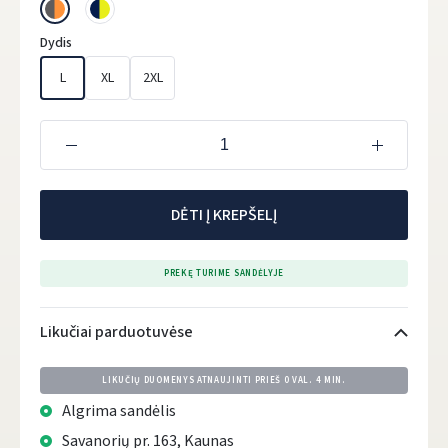
Dydis
L
XL
2XL
DĖTI Į KREPŠELĮ
PREKĘ TURIME SANDĖLYJE
Likučiai parduotuvėse
LIKUČIŲ DUOMENYS ATNAUJINTI PRIEŠ
0 VAL. 4 MIN.
Algrima sandėlis
Savanorių pr. 163, Kaunas