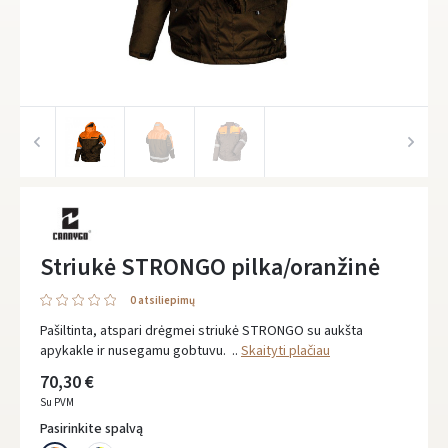
Striukė STRONGO pilka/oranžinė
0 atsiliepimų
Pašiltinta, atspari drėgmei striukė STRONGO su aukšta
apykakle ir nusegamu gobtuvu. ..
Skaityti plačiau
70,30 €
Su PVM
Pasirinkite spalvą