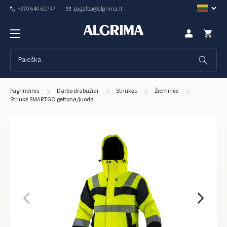
+370 640 60747
pagalba@algrima.lt
Pagrindinis
Darbo drabužiai
Striukės
Žieminės
Striukė SMARTGO geltona/juoda