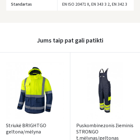
Standartas
EN ISO 20471 II, EN 343 3 2, EN 342 3
Google
Rašyti atsiliepimą
Dar neturite paskyros? Registruokites
Jums taip pat gali patikti
Striukė BRIGHTGO
Puskombinezonis žieminis
geltona/mėlyna
STRONGO
t.mėlynas/geltonas