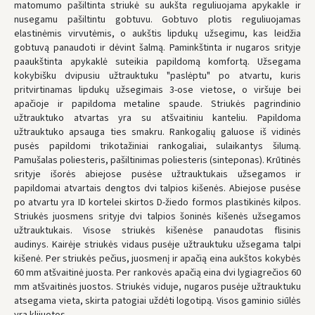
matomumo pašiltinta striukė su aukšta reguliuojama apykakle ir
nusegamu pašiltintu gobtuvu. Gobtuvo plotis reguliuojamas
elastinėmis virvutėmis, o aukštis lipdukų užsegimu, kas leidžia
gobtuvą panaudoti ir dėvint šalmą. Paminkštinta ir nugaros srityje
paaukštinta apykaklė suteikia papildomą komfortą. Užsegama
kokybišku dvipusiu užtrauktuku "paslėptu" po atvartu, kuris
pritvirtinamas lipdukų užsegimais 3-ose vietose, o viršuje bei
apačioje ir papildoma metaline spaude. Striukės pagrindinio
užtrauktuko atvartas yra su atšvaitiniu kanteliu. Papildoma
užtrauktuko apsauga ties smakru. Rankogalių galuose iš vidinės
pusės papildomi trikotažiniai rankogaliai, sulaikantys šilumą.
Pamušalas poliesteris, pašiltinimas poliesteris (sinteponas). Krūtinės
srityje išorės abiejose pusėse užtrauktukais užsegamos ir
papildomai atvartais dengtos dvi talpios kišenės. Abiejose pusėse
po atvartu yra ID kortelei skirtos D-žiedo formos plastikinės kilpos.
Striukės juosmens srityje dvi talpios šoninės kišenės užsegamos
užtrauktukais. Visose striukės kišenėse panaudotas flisinis
audinys. Kairėje striukės vidaus pusėje užtrauktuku užsegama talpi
kišenė. Per striukės pečius, juosmenį ir apačią eina aukštos kokybės
60 mm atšvaitinė juosta. Per rankovės apačią eina dvi lygiagrečios 60
mm atšvaitinės juostos. Striukės viduje, nugaros pusėje užtrauktuku
atsegama vieta, skirta patogiai uždėti logotipą. Visos gaminio siūlės