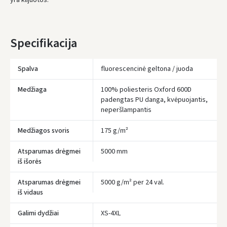
yra klijuotos.
Specifikacija
Spalva
fluorescencinė geltona / juoda
Įvertinimas:
Medžiaga
100% poliesteris Oxford 600D
padengtas PU danga, kvėpuojantis,
neperšlampantis
Medžiagos svoris
175 g/m²
Prisijungti
Atsparumas drėgmei
5000 mm
iš išorės
Pamiršote slaptažodį?
Atsparumas drėgmei
5000 g/m² per 24 val.
ARBA
iš vidaus
Facebook
Galimi dydžiai
XS-4XL