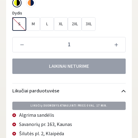
Dydis
S
M
L
XL
2XL
3XL
LAIKINAI NETURIME
Likučiai parduotuvėse
LIKUČIŲ DUOMENYS ATNAUJINTI PRIEŠ
0 VAL. 17 MIN.
Algrima sandėlis
Savanorių pr. 163, Kaunas
Šilutės pl. 2, Klaipėda