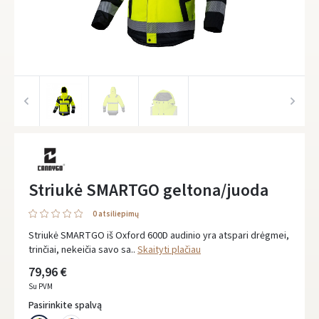
Striukė SMARTGO geltona/juoda
0 atsiliepimų
Striukė SMARTGO iš Oxford 600D audinio yra atspari drėgmei,
trinčiai, nekeičia savo sa..
Skaityti plačiau
79,96 €
Su PVM
Pasirinkite spalvą