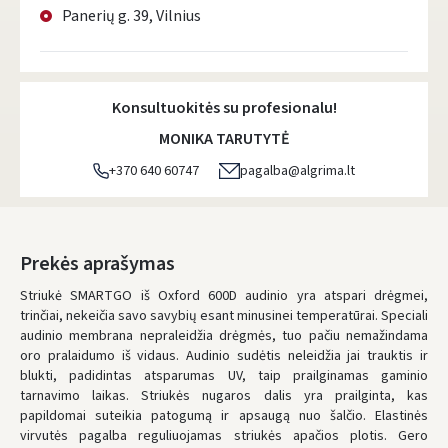
Panerių g. 39, Vilnius
Konsultuokitės su profesionalu!
MONIKA TARUTYTĖ
+370 640 60747
pagalba@algrima.lt
Prekės aprašymas
Striukė SMARTGO iš Oxford 600D audinio yra atspari drėgmei,
trinčiai, nekeičia savo savybių esant minusinei temperatūrai. Speciali
audinio membrana nepraleidžia drėgmės, tuo pačiu nemažindama
oro pralaidumo iš vidaus. Audinio sudėtis neleidžia jai trauktis ir
blukti, padidintas atsparumas UV, taip prailginamas gaminio
tarnavimo laikas. Striukės nugaros dalis yra prailginta, kas
papildomai suteikia patogumą ir apsaugą nuo šalčio. Elastinės
virvutės pagalba reguliuojamas striukės apačios plotis. Gero