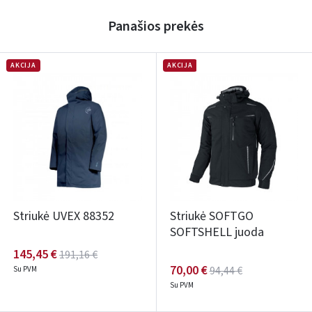
Panašios prekės
AKCIJA
AKCIJA
Striukė UVEX 88352
Striukė SOFTGO
SOFTSHELL juoda
145,45 €
191,16 €
70,00 €
94,44 €
Su PVM
Su PVM