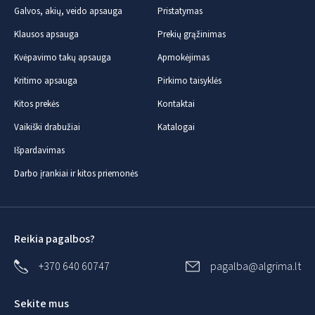
Galvos, akių, veido apsauga
Pristatymas
Klausos apsauga
Prekių grąžinimas
Kvėpavimo takų apsauga
Apmokėjimas
Kritimo apsauga
Pirkimo taisyklės
Kitos prekės
Kontaktai
Vaikiški drabužiai
Katalogai
Išpardavimas
Darbo įrankiai ir kitos priemonės
Reikia pagalbos?
+370 640 60747
pagalba@algrima.lt
Sekite mus