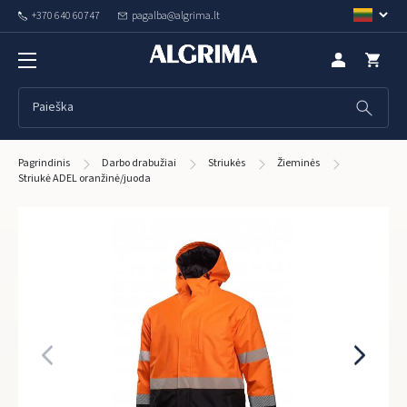
+370 640 60747
pagalba@algrima.lt
Pagrindinis
Darbo drabužiai
Striukės
Žieminės
Striukė ADEL oranžinė/juoda