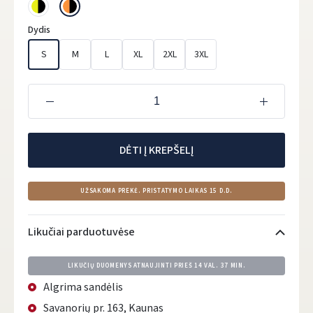
Dydis
S
M
L
XL
2XL
3XL
DĖTI Į KREPŠELĮ
UŽSAKOMA PREKĖ. PRISTATYMO LAIKAS 15 D.D.
Likučiai parduotuvėse
LIKUČIŲ DUOMENYS ATNAUJINTI PRIEŠ
14 VAL. 37 MIN.
Algrima sandėlis
Savanorių pr. 163, Kaunas