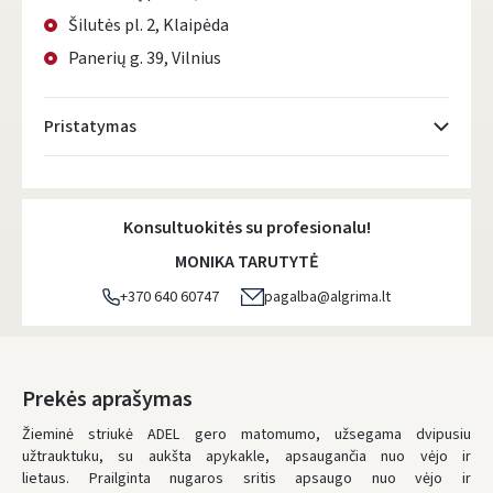
Šilutės pl. 2, Klaipėda
Panerių g. 39, Vilnius
Pristatymas
Atsiėmimo taškai
- 0.00 €
Konsultuokitės su profesionalu!
DPD kurjeris
- 5.00 €
MONIKA TARUTYTĖ
DPD paštomatai
- 4.00 €
+370 640 60747
pagalba@algrima.lt
LP Express paštomatai
- 2.50 €
LP Express kurjeris
- 4.00 €
Prekės aprašymas
Žieminė striukė ADEL gero matomumo, užsegama dvipusiu
UŽSAKYMUS NUO
80 € PRISTATOME NEMOKAMAI!
IKI NEMOKAMO PRISTATYMO TRŪKSTA:
80 €
užtrauktuku, su aukšta apykakle, apsaugančia nuo vėjo ir
lietaus.
Prailginta nugaros sritis apsaugo nuo vėjo ir