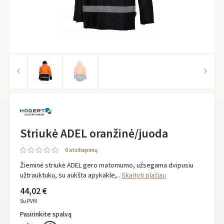
Striukė ADEL oranžinė/juoda
0 atsiliepimų
Žieminė striukė ADEL gero matomumo, užsegama dvipusiu
užtrauktuku, su aukšta apykakle,..
Skaityti plačiau
44,02 €
Su PVM
Pasirinkite spalvą