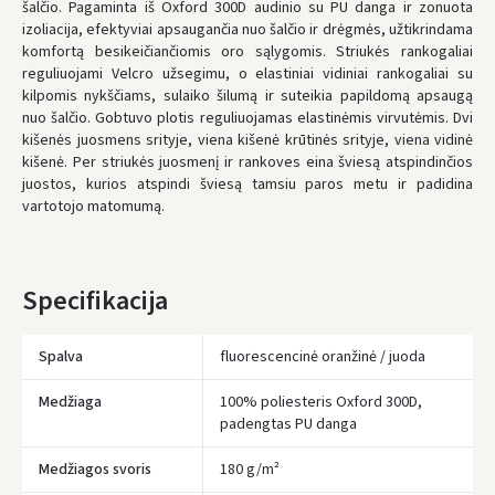
* Pristatymo terminai yra preliminarūs ir gali priklausyti nuo kurjerių
šalčio.
Pagaminta iš Oxford 300D audinio su PU danga ir zonuota
užimtumo.
izoliacija, efektyviai apsaugančia nuo šalčio ir drėgmės, užtikrindama
komfortą besikeičiančiomis oro sąlygomis
. Striukės rankogaliai
reguliuojami Velcro užsegimu, o elastiniai vidiniai rankogaliai su
kilpomis nykščiams, sulaiko šilumą ir suteikia papildomą apsaugą
nuo šalčio. Gobtuvo plotis reguliuojamas elastinėmis virvutėmis.
Dvi
kišenės juosmens srityje, viena kišenė krūtinės srityje, viena vidinė
kišenė.
Per striukės juosmenį ir rankoves eina šviesą atspindinčios
juostos, kurios atspindi šviesą tamsiu paros metu ir padidina
vartotojo matomumą.
Specifikacija
Spalva
fluorescencinė oranžinė / juoda
Medžiaga
100% poliesteris Oxford 300D,
padengtas PU danga
Įvertinimas:
Medžiagos svoris
180 g/m²