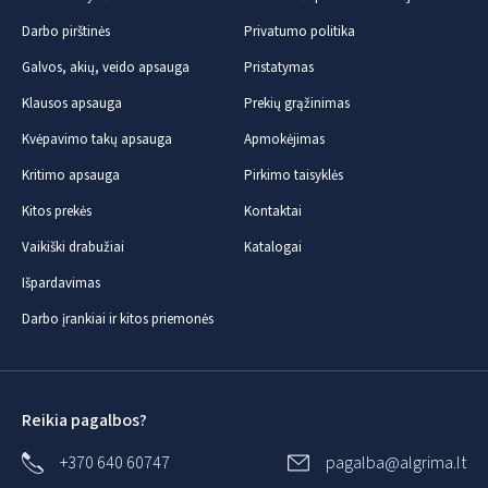
Darbo pirštinės
Privatumo politika
Galvos, akių, veido apsauga
Pristatymas
Klausos apsauga
Prekių grąžinimas
Kvėpavimo takų apsauga
Apmokėjimas
Kritimo apsauga
Pirkimo taisyklės
Kitos prekės
Kontaktai
Vaikiški drabužiai
Katalogai
Išpardavimas
Darbo įrankiai ir kitos priemonės
Reikia pagalbos?
+370 640 60747
pagalba@algrima.lt