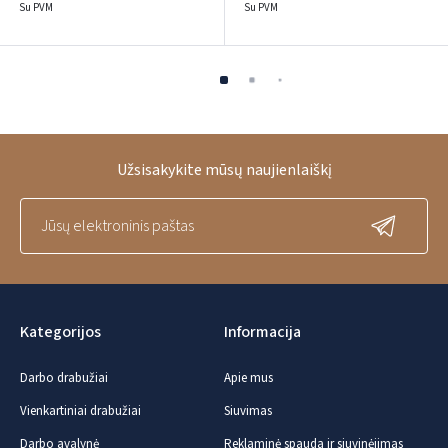
Su PVM
Su PVM
Užsisakykite mūsų naujienlaiškį
Kategorijos
Informacija
Darbo drabužiai
Apie mus
Vienkartiniai drabužiai
Siuvimas
Darbo avalynė
Reklaminė spauda ir siuvinėjimas