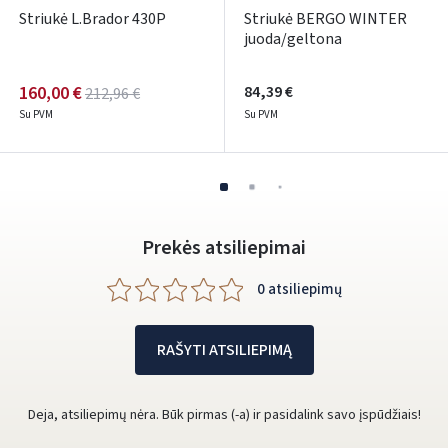
Striukė L.Brador 430P
Striukė BERGO WINTER
juoda/geltona
160,00 €
84,39 €
212,96 €
Su PVM
Su PVM
Prekės atsiliepimai
0 atsiliepimų
RAŠYTI ATSILIEPIMĄ
Deja, atsiliepimų nėra. Būk pirmas (-a) ir pasidalink savo įspūdžiais!