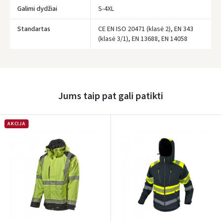
Galimi dydžiai
S-4XL
Standartas
CE EN ISO 20471 (klasė 2), EN 343
(klasė 3/1), EN 13688, EN 14058
Prisijungti
Pamiršote slaptažodį?
ARBA
Jums taip pat gali patikti
Facebook
AKCIJA
Google
Rašyti atsiliepimą
Dar neturite paskyros? Registruokites