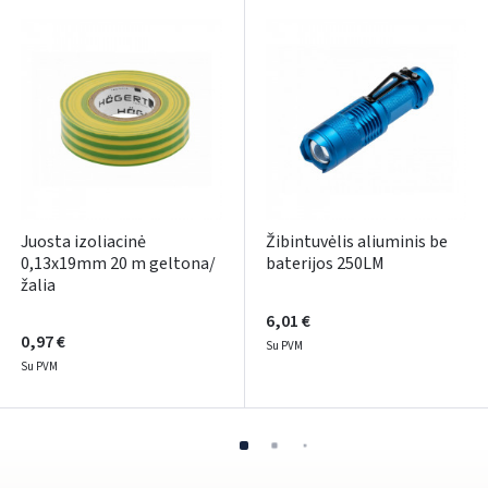
Pamiršote slaptažodį?
ARBA
Facebook
Google
Rašyti atsiliepimą
Juosta izoliacinė
Žibintuvėlis aliuminis be
Dar neturite paskyros? Registruokites
0,13x19mm 20 m geltona/
baterijos 250LM
žalia
6,01 €
0,97 €
Su PVM
Su PVM