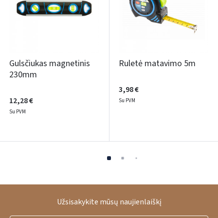
Gulsčiukas magnetinis
Ruletė matavimo 5m
230mm
3,98 €
12,28 €
Su PVM
Su PVM
Užsisakykite mūsų naujienlaiškį