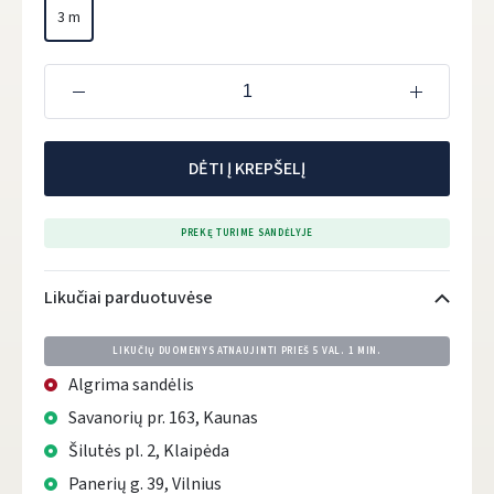
3 m
DĖTI Į KREPŠELĮ
PREKĘ TURIME SANDĖLYJE
Likučiai parduotuvėse
LIKUČIŲ DUOMENYS ATNAUJINTI PRIEŠ
5 VAL. 1 MIN.
Algrima sandėlis
Savanorių pr. 163, Kaunas
Šilutės pl. 2, Klaipėda
Panerių g. 39, Vilnius