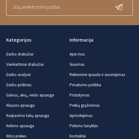
Kategorijos
Informacija
Darbo drabužiai
Apie mus
Vienkartiniai drabužiai
Siuvimas
Darbo avalynė
Reklaminė spauda ir siuvinėjimas
Darbo pirštinės
Privatumo politika
Galvos, akių, veido apsauga
Pristatymas
Klausos apsauga
Prekių grąžinimas
Kvėpavimo takų apsauga
Apmokėjimas
Kritimo apsauga
Pirkimo taisyklės
Kitos prekės
Kontaktai