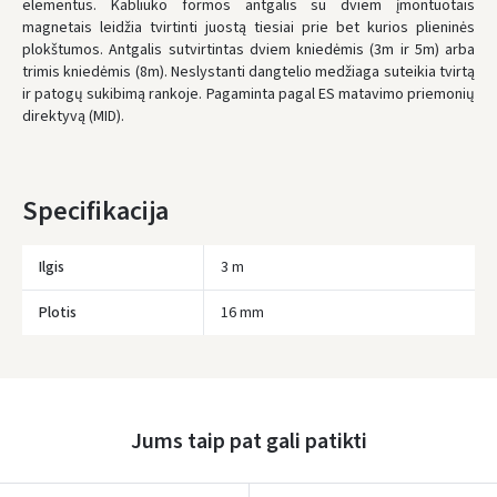
elementus. Kabliuko formos antgalis su dviem įmontuotais
magnetais leidžia tvirtinti juostą tiesiai prie bet kurios plieninės
* Pristatymo terminai yra preliminarūs ir gali priklausyti nuo kurjerių
užimtumo.
plokštumos. Antgalis sutvirtintas dviem kniedėmis (3m ir 5m) arba
trimis kniedėmis (8m). Neslystanti dangtelio medžiaga suteikia tvirtą
ir patogų sukibimą rankoje. Pagaminta pagal ES matavimo priemonių
direktyvą (MID).
Specifikacija
Ilgis
3 m
Plotis
16 mm
Įvertinimas:
Jums taip pat gali patikti
Prisijungti