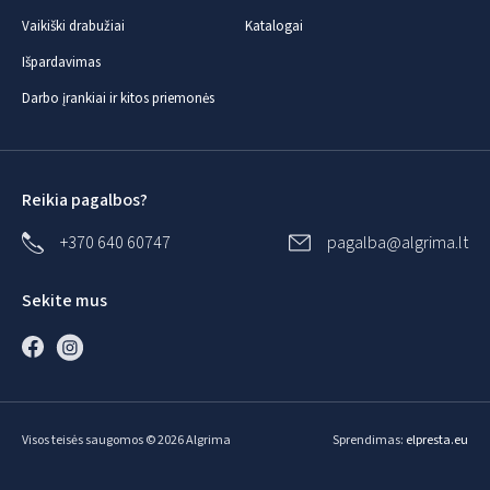
Vaikiški drabužiai
Katalogai
Išpardavimas
Darbo įrankiai ir kitos priemonės
Reikia pagalbos?
+370 640 60747
pagalba@algrima.lt
Sekite mus
Visos teisės saugomos © 2026 Algrima
Sprendimas:
elpresta.eu