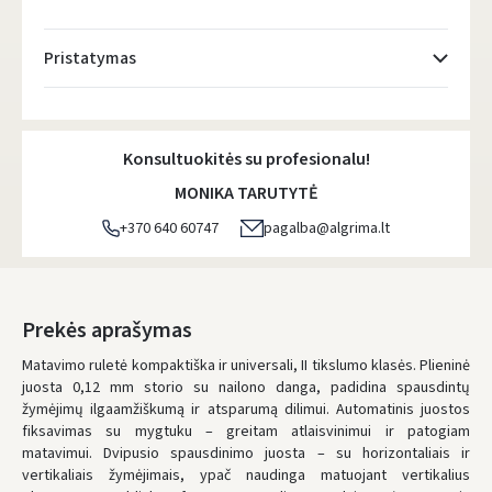
Pristatymas
Atsiėmimo taškai
- 0.00 €
Pirmadienį, Rugpjūčio 10 d.
Konsultuokitės su profesionalu!
DPD kurjeris
- 5.00 €
MONIKA TARUTYTĖ
Pirmadienį, Rugpjūčio 10 d.
+370 640 60747
pagalba@algrima.lt
DPD paštomatai
- 4.00 €
Pirmadienį, Rugpjūčio 10 d.
LP Express paštomatai
- 2.50 €
Prekės aprašymas
Pirmadienį, Rugpjūčio 10 d.
Matavimo ruletė kompaktiška ir universali, II tikslumo klasės. Plieninė
juosta 0,12 mm storio su nailono danga, padidina spausdintų
LP Express kurjeris
- 4.00 €
žymėjimų ilgaamžiškumą ir atsparumą dilimui. Automatinis juostos
Pirmadienį, Rugpjūčio 10 d.
fiksavimas su mygtuku – greitam atlaisvinimui ir patogiam
matavimui. Dvipusio spausdinimo juosta – su horizontaliais ir
UŽSAKYMUS NUO
80 € PRISTATOME NEMOKAMAI!
vertikaliais žymėjimais, ypač naudinga matuojant vertikalius
IKI NEMOKAMO PRISTATYMO TRŪKSTA:
80 €