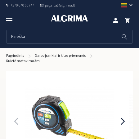
+370 640 60747
pagalba@algrima.lt
Pagrindinis
Darbo įrankiai ir kitos priemonės
Ruletė matavimo 3m