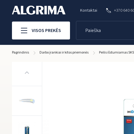
Kontaktai
+370 640 6
VISOS PREKĖS
Pagrindinis
Darbo įrankiai ir kitos priemonės
Peilis išstumiamas S