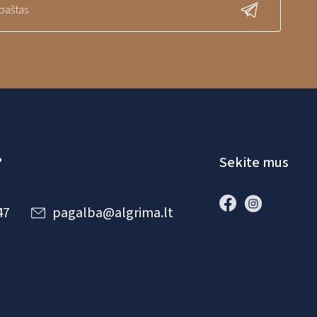
?
Sekite mus
47
pagalba@algrima.lt