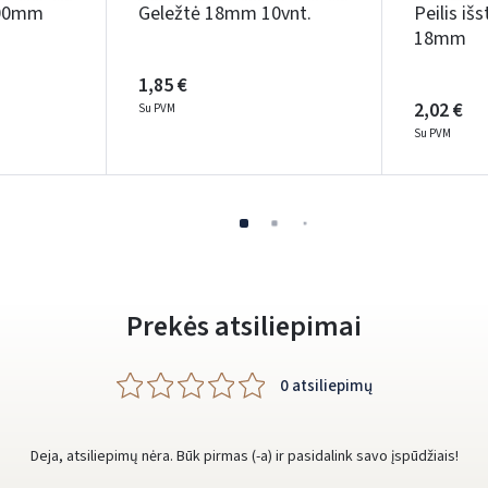
 100mm
Geležtė 18mm 10vnt.
Peilis i
18mm
1,85 €
Prisijungti
2,02 €
Su PVM
Su PVM
Pamiršote slaptažodį?
ARBA
Facebook
Google
Rašyti atsiliepimą
Prekės atsiliepimai
Dar neturite paskyros? Registruokites
0 atsiliepimų
Deja, atsiliepimų nėra. Būk pirmas (-a) ir pasidalink savo įspūdžiais!