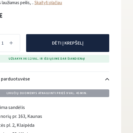
 laužiamas peilis, ..
Skaityti plačiau
€
DĖTI Į KREPŠELĮ
UŽSAKYK IKI 12 VAL. IR IŠSIŲSIME DAR ŠIANDIENĄ!
i parduotuvėse
LIKUČIŲ DUOMENYS ATNAUJINTI PRIEŠ
9 VAL. 45 MIN.
ima sandėlis
norių pr. 163, Kaunas
tės pl. 2, Klaipėda