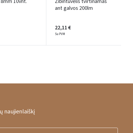
18mm 10vnt.
Žibintuvėlis tvirtinamas
ant galvos 200lm
22,11 €
Su PVM
 naujienlaiškį