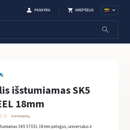
PASKYRA
KREPŠELIS
lis išstumiamas SK5
EEL 18mm
0 atsiliepimų
šstumiamas SK5 STEEL 18 mm patogus, universalus ir