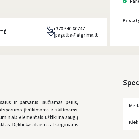
Pane
Prista
+370 640 60747
YTĖ
pagalba@algrima.lt
Speci
lus ir patvarus laužiamas peilis,
Med
atsparumo įtrūkimams ir skilimams.
guminiais elementais užtikrina saugų
Kiek
aktas. Dėkliukas dviems atsarginiams