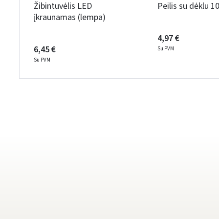
Žibintuvėlis LED
Peilis su dėklu
įkraunamas (lempa)
4,97 €
6,45 €
Su PVM
Su PVM