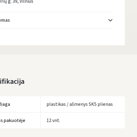
rių g. 39, Vilnius
tymas
Atsiėmimo taškai
- 0.00 €
Pirmadienį, Rugpjūčio 10 d.
DPD kurjeris
- 5.00 €
Pirmadienį, Rugpjūčio 10 d.
DPD paštomatai
- 4.00 €
fikacija
Pirmadienį, Rugpjūčio 10 d.
LP Express paštomatai
- 2.50 €
Pirmadienį, Rugpjūčio 10 d.
žiaga
plastikas / ašmenys SK5 plienas
LP Express kurjeris
- 4.00 €
Pirmadienį, Rugpjūčio 10 d.
is pakuotėje
12 vnt.
UŽSAKYMUS NUO
80 € PRISTATOME NEMOKAMAI!
IKI NEMOKAMO PRISTATYMO TRŪKSTA:
80 €