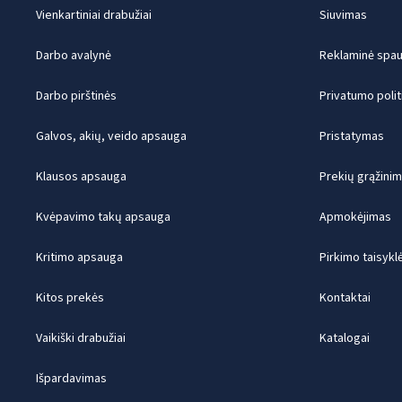
Vienkartiniai drabužiai
Siuvimas
Darbo avalynė
Reklaminė spaud
Darbo pirštinės
Privatumo polit
Galvos, akių, veido apsauga
Pristatymas
Klausos apsauga
Prekių grąžini
Kvėpavimo takų apsauga
Apmokėjimas
Kritimo apsauga
Pirkimo taisykl
Kitos prekės
Kontaktai
Vaikiški drabužiai
Katalogai
Išpardavimas