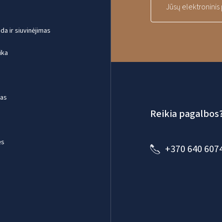
a ir siuvinėjimas
ika
mas
Reikia pagalbos
ės
+370 640 607