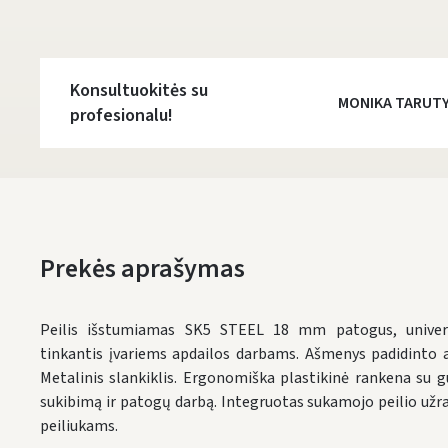
Konsultuokitės su
MONIKA TARUT
profesionalu!
Prekės aprašymas
Peilis išstumiamas SK5 STEEL 18 mm patogus, universa
tinkantis įvariems apdailos darbams. Ašmenys padidinto 
Metalinis slankiklis. Ergonomiška plastikinė rankena su 
sukibimą ir patogų darbą. Integruotas sukamojo peilio užr
peiliukams.