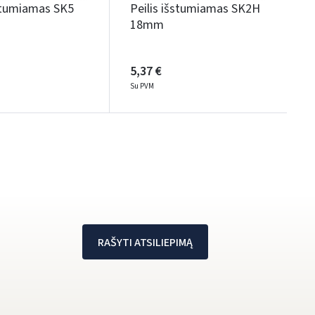
šstumiamas SK5
Peilis išstumiamas SK2H
18mm
5,37 €
Su PVM
RAŠYTI ATSILIEPIMĄ