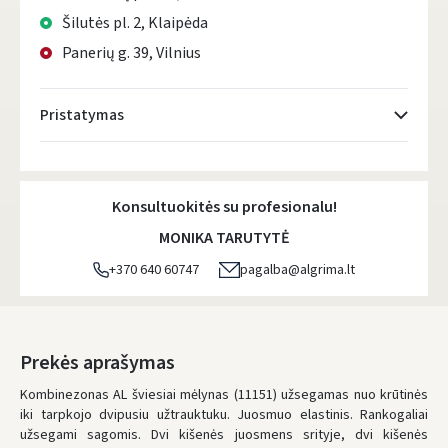
Šilutės pl. 2, Klaipėda
Panerių g. 39, Vilnius
Pristatymas
Atsiėmimo taškai
- 0.00 €
Pirmadienį, Rugpjūčio 10 d.
Konsultuokitės su profesionalu!
DPD kurjeris
- 5.00 €
MONIKA TARUTYTĖ
Pirmadienį, Rugpjūčio 10 d.
+370 640 60747
pagalba@algrima.lt
DPD paštomatai
- 4.00 €
Pirmadienį, Rugpjūčio 10 d.
LP Express paštomatai
- 2.50 €
Prekės aprašymas
Pirmadienį, Rugpjūčio 10 d.
Kombinezonas AL šviesiai mėlynas (11151) užsegamas nuo krūtinės
iki tarpkojo dvipusiu užtrauktuku. Juosmuo elastinis. Rankogaliai
LP Express kurjeris
- 4.00 €
užsegami sagomis. Dvi kišenės juosmens srityje, dvi kišenės
Pirmadienį, Rugpjūčio 10 d.