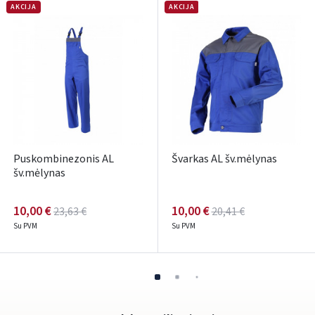
AKCIJA
AKCIJA
Pamiršote slaptažodį?
ARBA
Facebook
Google
Rašyti atsiliepimą
Puskombinezonis AL
Švarkas AL šv.mėlynas
Dar neturite paskyros? Registruokites
šv.mėlynas
10,00 €
10,00 €
23,63 €
20,41 €
Su PVM
Su PVM