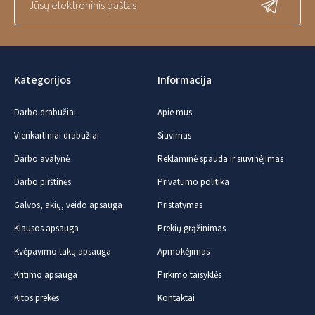
Kategorijos
Informacija
Darbo drabužiai
Apie mus
Vienkartiniai drabužiai
Siuvimas
Darbo avalynė
Reklaminė spauda ir siuvinėjimas
Darbo pirštinės
Privatumo politika
Galvos, akių, veido apsauga
Pristatymas
Klausos apsauga
Prekių grąžinimas
Kvėpavimo takų apsauga
Apmokėjimas
Kritimo apsauga
Pirkimo taisyklės
Kitos prekės
Kontaktai