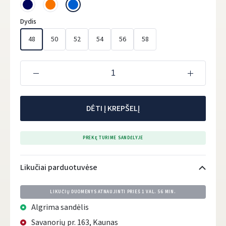
Dydis
48
50
52
54
56
58
DĖTI Į KREPŠELĮ
PREKĘ TURIME SANDĖLYJE
Likučiai parduotuvėse
LIKUČIŲ DUOMENYS ATNAUJINTI PRIEŠ
1 VAL. 56 MIN.
Algrima sandėlis
Savanorių pr. 163, Kaunas