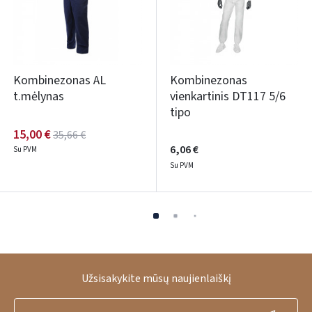
Kombinezonas AL
Kombinezonas
t.mėlynas
vienkartinis DT117 5/6
tipo
15,00 €
35,66 €
6,06 €
Su PVM
Su PVM
Užsisakykite mūsų naujienlaiškį