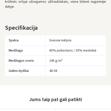
krūtinės srityje užsegamos užtrauktukais, viena kišenė nugarinėje
dalyje.
UŽSAKYMUS NUO
80 € PRISTATOME NEMOKAMAI!
IKI NEMOKAMO PRISTATYMO TRŪKSTA:
80 €
* Pristatymo terminai yra preliminarūs ir gali priklausyti nuo kurjerių
Specifikacija
užimtumo.
Spalva
šviesiai mėlyna
Medžiaga
65% poliesteris / 35% medvilnė
Medžiagos svoris
245 g/m²
Galimi dydžiai
48-58
Įvertinimas:
Jums taip pat gali patikti
Prisijungti