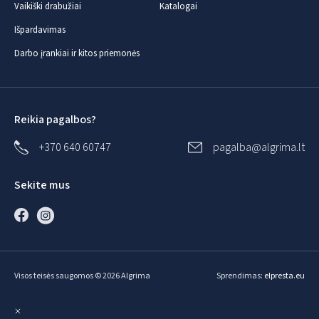
Vaikiški drabužiai
Katalogai
Išpardavimas
Darbo įrankiai ir kitos priemonės
Reikia pagalbos?
+370 640 60747
pagalba@algrima.lt
Sekite mus
Visos teisės saugomos © 2026 Algrima
Sprendimas:
elpresta.eu