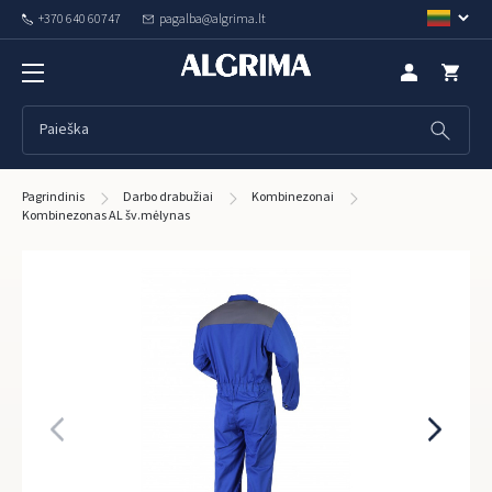
+370 640 60747
pagalba@algrima.lt
Pagrindinis
Darbo drabužiai
Kombinezonai
Kombinezonas AL šv.mėlynas