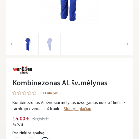
Kombinezonas AL šv.mėlynas
0 atsiliepimų
Kombinezonas AL šviesiai mėlynas užsegamas nuo krūtinės iki
tarpkojo dvipusiu užtraukt..
Skaityti plačiau
15,00 €
35,66 €
Su PVM
Pasirinkite spalvą