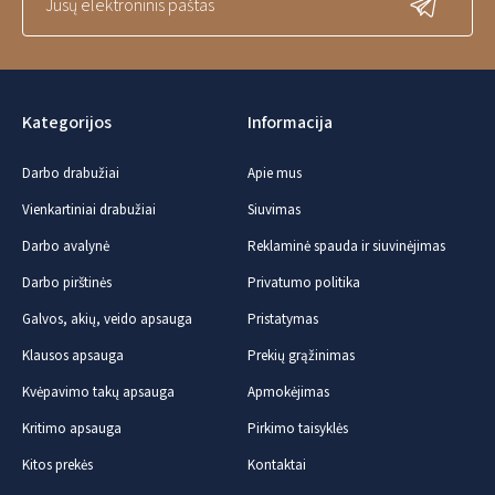
Kategorijos
Informacija
Darbo drabužiai
Apie mus
Vienkartiniai drabužiai
Siuvimas
Darbo avalynė
Reklaminė spauda ir siuvinėjimas
Darbo pirštinės
Privatumo politika
Galvos, akių, veido apsauga
Pristatymas
Klausos apsauga
Prekių grąžinimas
Kvėpavimo takų apsauga
Apmokėjimas
Kritimo apsauga
Pirkimo taisyklės
Kitos prekės
Kontaktai