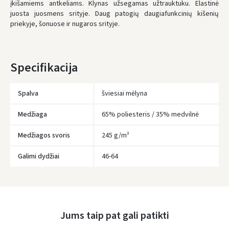
įkišamiems antkeliams. Klynas užsegamas užtrauktuku. Elastinė
juosta juosmens srityje. Daug patogių daugiafunkcinių kišenių
UŽSAKYMUS NUO
80 € PRISTATOME NEMOKAMAI!
priekyje, šonuose ir nugaros srityje.
IKI NEMOKAMO PRISTATYMO TRŪKSTA:
80 €
* Pristatymo terminai yra preliminarūs ir gali priklausyti nuo kurjerių
užimtumo.
Specifikacija
Spalva
šviesiai mėlyna
Medžiaga
65% poliesteris / 35% medvilnė
Medžiagos svoris
245 g/m²
Įvertinimas:
Galimi dydžiai
46-64
Prisijungti
Jums taip pat gali patikti