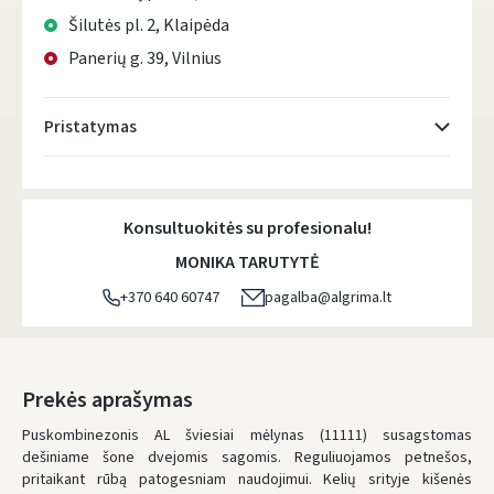
Šilutės pl. 2, Klaipėda
Panerių g. 39, Vilnius
Pristatymas
Atsiėmimo taškai
- 0.00 €
Pirmadienį, Rugpjūčio 10 d.
Konsultuokitės su profesionalu!
DPD kurjeris
- 5.00 €
MONIKA TARUTYTĖ
Pirmadienį, Rugpjūčio 10 d.
+370 640 60747
pagalba@algrima.lt
DPD paštomatai
- 4.00 €
Pirmadienį, Rugpjūčio 10 d.
LP Express paštomatai
- 2.50 €
Prekės aprašymas
Pirmadienį, Rugpjūčio 10 d.
Puskombinezonis AL šviesiai mėlynas (11111) susagstomas
dešiniame šone dvejomis sagomis. Reguliuojamos petnešos,
LP Express kurjeris
- 4.00 €
pritaikant rūbą patogesniam naudojimui. Kelių srityje kišenės
Pirmadienį, Rugpjūčio 10 d.