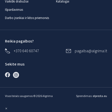
Vaikiški drabužiai
Katalogai
Išpardavimas
Darbo įrankiai ir kitos priemonės
Reikia pagalbos?
+370 640 60747
pagalba@algrima.lt
Sekite mus
Visos teisės saugomos © 2026 Algrima
Sprendimas:
elpresta.eu