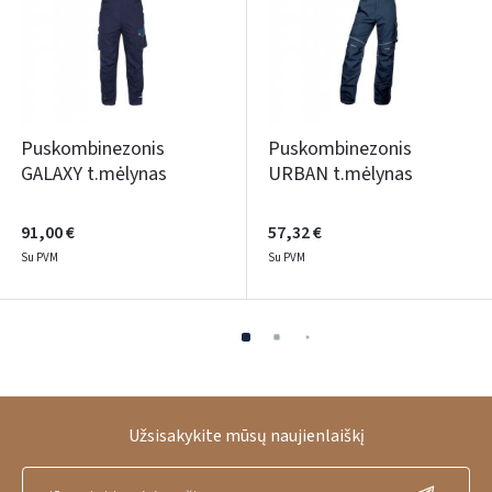
Puskombinezonis
Puskombinezonis
GALAXY t.mėlynas
URBAN t.mėlynas
91,00 €
57,32 €
Su PVM
Su PVM
Užsisakykite mūsų naujienlaiškį