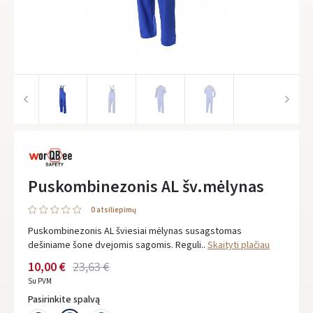
Puskombinezonis AL šv.mėlynas
0 atsiliepimų
Puskombinezonis AL šviesiai mėlynas susagstomas
dešiniame šone dvejomis sagomis. Reguli..
Skaityti plačiau
10,00 €
23,63 €
Su PVM
Pasirinkite spalvą