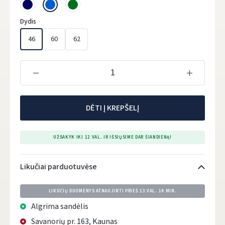
Dydis
46
60
62
DĖTI Į KREPŠELĮ
UŽSAKYK IKI 12 VAL. IR IŠSIŲSIME DAR ŠIANDIENĄ!
Likučiai parduotuvėse
LIKUČIŲ DUOMENYS ATNAUJINTI PRIEŠ
13 VAL. 14 MIN.
Algrima sandėlis
Savanorių pr. 163, Kaunas