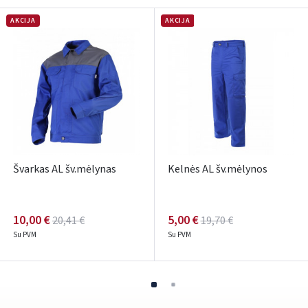
Pamiršote slaptažodį?
AKCIJA
AKCIJA
ARBA
Facebook
Google
Rašyti atsiliepimą
Dar neturite paskyros? Registruokites
Švarkas AL šv.mėlynas
Kelnės AL šv.mėlynos
10,00 €
5,00 €
20,41 €
19,70 €
Su PVM
Su PVM