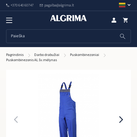
+370 640 60747
pagalba@algrima.lt
Pagrindinis
Darbo drabužiai
Puskombinezoniai
Puskombinezonis AL šv.mėlynas