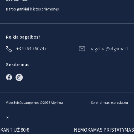
Darbo įrankiai ir kitos priemonės
Reikia pagalbos?
+370 640 60747
pagalba@algrima.lt
Sekite mus
Visos teisės saugomos © 2026 Algrima
Sprendimas:
elpresta.eu
T UŽ 80 €
NEMOKAMAS PRISTATYMAS PER