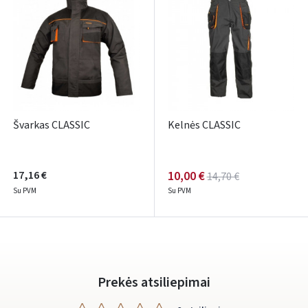
ARBA
Facebook
Google
Rašyti atsiliepimą
Švarkas CLASSIC
Kelnės CLASSIC
Dar neturite paskyros? Registruokites
17,16 €
10,00 €
14,70 €
Su PVM
Su PVM
Prekės atsiliepimai