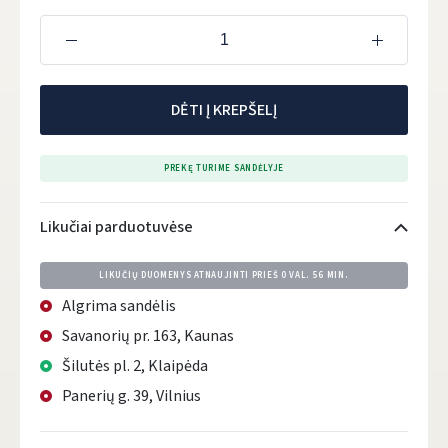
DĖTI Į KREPŠELĮ
PREKĘ TURIME SANDĖLYJE
Likučiai parduotuvėse
LIKUČIŲ DUOMENYS ATNAUJINTI PRIEŠ
0 VAL. 56 MIN.
Algrima sandėlis
Savanorių pr. 163, Kaunas
Šilutės pl. 2, Klaipėda
Panerių g. 39, Vilnius