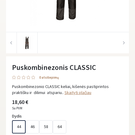
Puskombinezonis CLASSIC
0 atsiliepimų
Puskombinezonio CLASSIC keliai, kišenės pastiprintos
praktišku ir dilimui atspariu..
Skaityti plačiau
18,60 €
Su PVM
Dydis
44
46
58
64