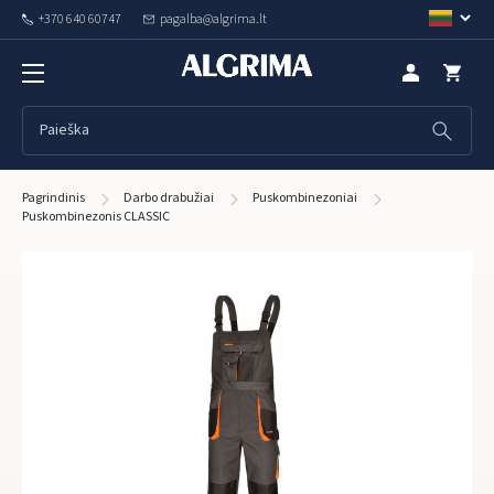
+370 640 60747
pagalba@algrima.lt
Pagrindinis
Darbo drabužiai
Puskombinezoniai
Puskombinezonis CLASSIC