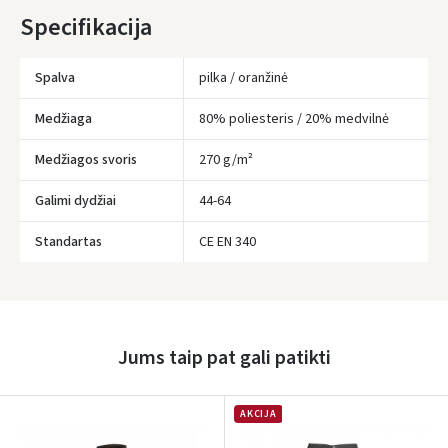
Specifikacija
Spalva
pilka / oranžinė
Medžiaga
80% poliesteris / 20% medvilnė
Medžiagos svoris
270 g/m²
Galimi dydžiai
44-64
Standartas
CE EN 340
Įvertinimas:
Jums taip pat gali patikti
Prisijungti
AKCIJA
Pamiršote slaptažodį?