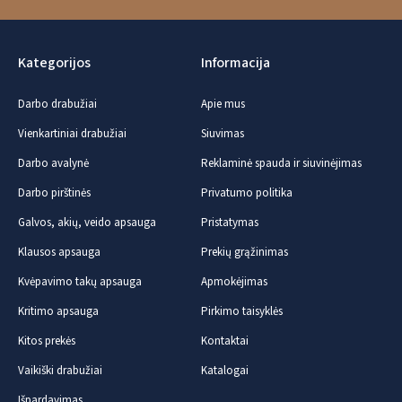
Kategorijos
Informacija
Darbo drabužiai
Apie mus
Vienkartiniai drabužiai
Siuvimas
Darbo avalynė
Reklaminė spauda ir siuvinėjimas
Darbo pirštinės
Privatumo politika
Galvos, akių, veido apsauga
Pristatymas
Klausos apsauga
Prekių grąžinimas
Kvėpavimo takų apsauga
Apmokėjimas
Kritimo apsauga
Pirkimo taisyklės
Kitos prekės
Kontaktai
Vaikiški drabužiai
Katalogai
Išpardavimas