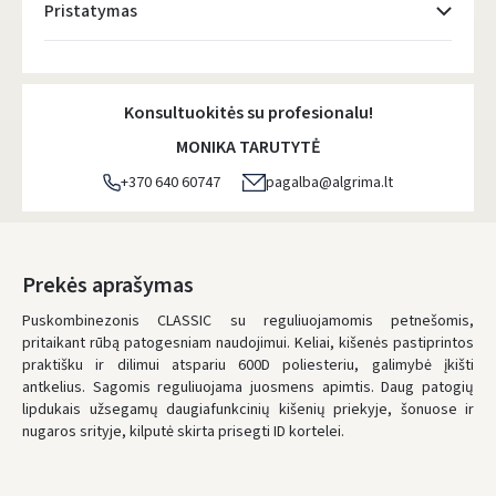
Pristatymas
Atsiėmimo taškai
- 0.00 €
Pirmadienį, Rugpjūčio 10 d.
Konsultuokitės su profesionalu!
DPD kurjeris
- 5.00 €
MONIKA TARUTYTĖ
Pirmadienį, Rugpjūčio 10 d.
+370 640 60747
pagalba@algrima.lt
DPD paštomatai
- 4.00 €
Pirmadienį, Rugpjūčio 10 d.
LP Express paštomatai
- 2.50 €
Prekės aprašymas
Pirmadienį, Rugpjūčio 10 d.
Puskombinezonis CLASSIC su reguliuojamomis petnešomis,
pritaikant rūbą patogesniam naudojimui. Keliai, kišenės pastiprintos
LP Express kurjeris
- 4.00 €
praktišku ir
dilimui
atspariu 600D poliesteriu, galimybė įkišti
Pirmadienį, Rugpjūčio 10 d.
antkelius. Sagomis reguliuojama juosmens apimtis. Daug patogių
lipdukais užsegamų daugiafunkcinių kišenių priekyje, šonuose ir
UŽSAKYMUS NUO
80 € PRISTATOME NEMOKAMAI!
nugaros srityje, kilputė skirta prisegti ID kortelei.
IKI NEMOKAMO PRISTATYMO TRŪKSTA:
80 €
* Pristatymo terminai yra preliminarūs ir gali priklausyti nuo kurjerių
užimtumo.