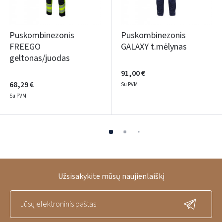
Puskombinezonis
Puskombinezonis
FREEGO
GALAXY t.mėlynas
geltonas/juodas
91,00 €
68,29 €
Su PVM
Su PVM
Užsisakykite mūsų naujienlaiškį