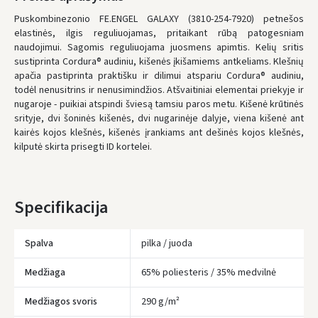
Penktadienį, Rugpjūčio 7 d.
Puskombinezonio FE.ENGEL GALAXY (3810-254-7920) petnešos
elastinės, ilgis reguliuojamas, pritaikant rūbą patogesniam
LP Express kurjeris
- 0.00 €
naudojimui. Sagomis reguliuojama juosmens apimtis. Kelių sritis
Penktadienį, Rugpjūčio 7 d.
sustiprinta Cordura® audiniu, kišenės įkišamiems antkeliams. Klešnių
apačia pastiprinta praktišku ir
dilimui
atspariu Cordura® audiniu,
ŠIĄ PREKĘ PRISTATYSIME JUMS
NEMOKAMAI!
todėl nenusitrins ir nenusimindžios. Atšvaitiniai elementai priekyje ir
nugaroje - puikiai atspindi šviesą tamsiu paros metu. Kišenė krūtinės
* Pristatymo terminai yra preliminarūs ir gali priklausyti nuo kurjerių
srityje, dvi šoninės kišenės, dvi nugarinėje dalyje, viena kišenė ant
užimtumo.
kairės kojos klešnės, kišenės įrankiams ant dešinės kojos klešnės,
kilputė skirta prisegti ID kortelei.
Specifikacija
Spalva
pilka / juoda
Medžiaga
65% poliesteris / 35% medvilnė
Įvertinimas:
Medžiagos svoris
290 g/m²