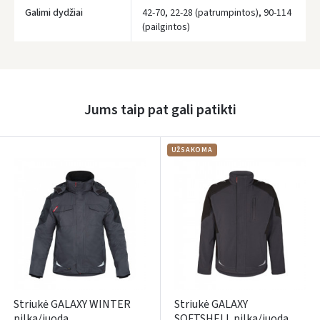
Galimi dydžiai
42-70, 22-28 (patrumpintos), 90-114
(pailgintos)
Prisijungti
Pamiršote slaptažodį?
Jums taip pat gali patikti
ARBA
Facebook
UŽSAKOMA
Google
Rašyti atsiliepimą
Dar neturite paskyros? Registruokites
Striukė GALAXY WINTER
Striukė GALAXY
pilka/juoda
SOFTSHELL pilka/juoda