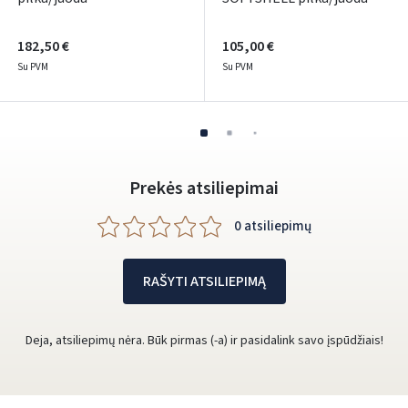
182,50 €
105,00 €
Su PVM
Su PVM
Prekės atsiliepimai
0 atsiliepimų
RAŠYTI ATSILIEPIMĄ
Deja, atsiliepimų nėra. Būk pirmas (-a) ir pasidalink savo įspūdžiais!