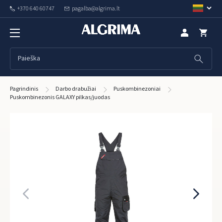
+370 640 60747
pagalba@algrima.lt
Pagrindinis
Darbo drabužiai
Puskombinezoniai
Puskombinezonis GALAXY pilkas/juodas