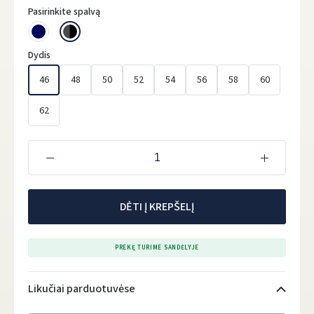
Pasirinkite spalvą
Dydis
46
48
50
52
54
56
58
60
62
DĖTI Į KREPŠELĮ
PREKĘ TURIME SANDĖLYJE
Likučiai parduotuvėse