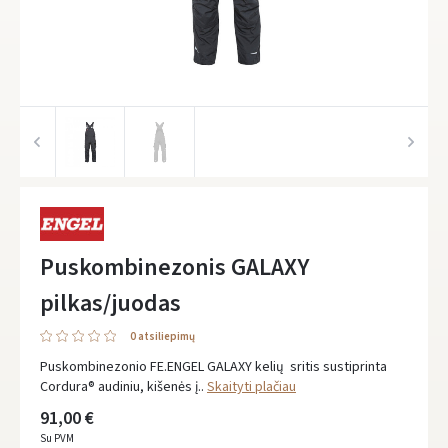
Puskombinezonis GALAXY
pilkas/juodas
0 atsiliepimų
Puskombinezonio FE.ENGEL GALAXY kelių sritis sustiprinta
Cordura® audiniu, kišenės į..
Skaityti plačiau
91,00 €
Su PVM