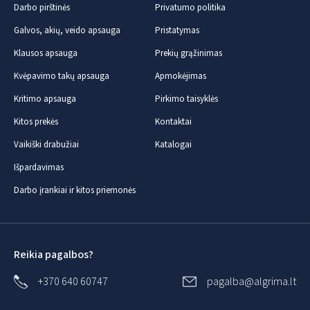
Darbo pirštinės
Privatumo politika
Galvos, akių, veido apsauga
Pristatymas
Klausos apsauga
Prekių grąžinimas
Kvėpavimo takų apsauga
Apmokėjimas
Kritimo apsauga
Pirkimo taisyklės
Kitos prekės
Kontaktai
Vaikiški drabužiai
Katalogai
Išpardavimas
Darbo įrankiai ir kitos priemonės
Reikia pagalbos?
+370 640 60747
pagalba@algrima.lt