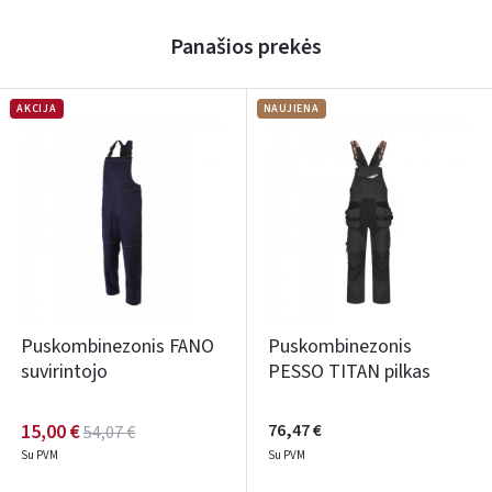
Panašios prekės
AKCIJA
NAUJIENA
Puskombinezonis FANO
Puskombinezonis
suvirintojo
PESSO TITAN pilkas
15,00 €
76,47 €
54,07 €
Su PVM
Su PVM