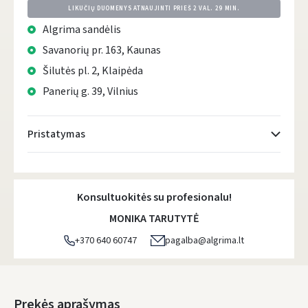
LIKUČIŲ DUOMENYS ATNAUJINTI PRIEŠ
2 VAL. 29 MIN.
Algrima sandėlis
Savanorių pr. 163, Kaunas
Šilutės pl. 2, Klaipėda
Panerių g. 39, Vilnius
Pristatymas
Atsiėmimo taškai
- 0.00 €
Penktadienį, Rugpjūčio 7 d.
Konsultuokitės su profesionalu!
DPD kurjeris
- 0.00 €
MONIKA TARUTYTĖ
Penktadienį, Rugpjūčio 7 d.
+370 640 60747
pagalba@algrima.lt
DPD paštomatai
- 0.00 €
Penktadienį, Rugpjūčio 7 d.
LP Express paštomatai
- 0.00 €
Prekės aprašymas