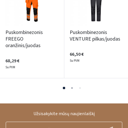
Puskombinezonis
Puskombinezonis
FREEGO
VENTURE pilkas/juodas
oranžinis/juodas
66,50 €
68,29 €
Su PVM
Su PVM
Užsisakykite mūsų naujienlaiškį