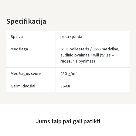
* Pristatymo terminai yra preliminarūs ir gali priklausyti nuo kurjerių
užimtumo.
Specifikacija
Spalva
pilka / juoda
Medžiaga
65% poliesteris / 35% medvilnė,
audinio pynimas Twill (tvilas –
ruoželinis pynimas)
Medžiagos svoris
250 g/m²
Galimi dydžiai
36-68
Įvertinimas:
Jums taip pat gali patikti
Prisijungti