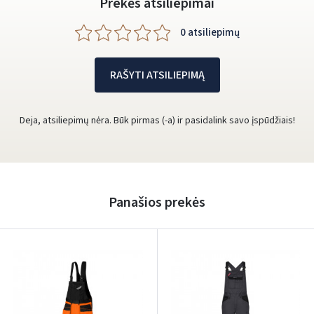
Prekės atsiliepimai
0 atsiliepimų
RAŠYTI ATSILIEPIMĄ
Deja, atsiliepimų nėra. Būk pirmas (-a) ir pasidalink savo įspūdžiais!
Panašios prekės