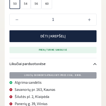
50
54
56
60
DĖTI Į KREPŠELĮ
PREKĘ TURIME SANDĖLYJE
Likučiai parduotuvėse
LIKUČIŲ DUOMENYS ATNAUJINTI PRIEŠ
0 VAL. 8 MIN.
Algrima sandėlis
Savanorių pr. 163, Kaunas
Šilutės pl. 2, Klaipėda
Panerių g. 39, Vilnius