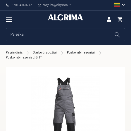
+370 640 60747
pagalba@algrima.lt
Pagrindinis
Darbo drabužiai
Puskombinezoniai
Puskombinezonis LIGHT