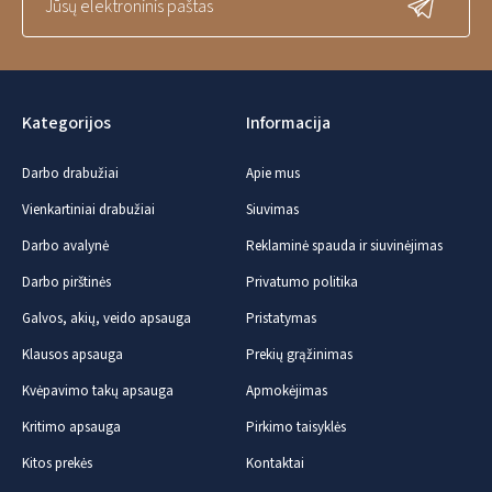
Kategorijos
Informacija
Darbo drabužiai
Apie mus
Vienkartiniai drabužiai
Siuvimas
Darbo avalynė
Reklaminė spauda ir siuvinėjimas
Darbo pirštinės
Privatumo politika
Galvos, akių, veido apsauga
Pristatymas
Klausos apsauga
Prekių grąžinimas
Kvėpavimo takų apsauga
Apmokėjimas
Kritimo apsauga
Pirkimo taisyklės
Kitos prekės
Kontaktai