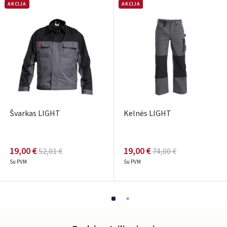
AKCIJA
AKCIJA
Pamiršote slaptažodį?
ARBA
Facebook
Google
Rašyti atsiliepimą
Švarkas LIGHT
Kelnės LIGHT
Dar neturite paskyros? Registruokites
19,00 €
19,00 €
52,01 €
74,00 €
Su PVM
Su PVM