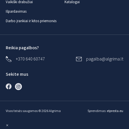
Vaikiški drabužiai
Katalogai
Išpardavimas
Darbo įrankiai ir kitos priemonės
Reikia pagalbos?
+370 640 60747
pagalba@algrima.lt
Sekite mus
Visos teisės saugomos © 2026 Algrima
Sprendimas:
elpresta.eu