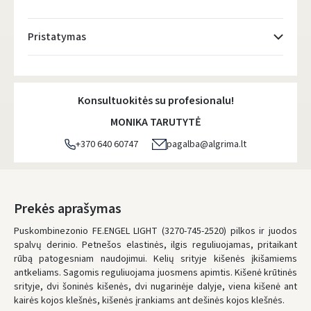
Pristatymas
Atsiėmimo taškai
- 0.00 €
Pirmadienį, Rugpjūčio 10 d.
Konsultuokitės su profesionalu!
DPD kurjeris
- 5.00 €
MONIKA TARUTYTĖ
Pirmadienį, Rugpjūčio 10 d.
+370 640 60747
pagalba@algrima.lt
DPD paštomatai
- 4.00 €
Pirmadienį, Rugpjūčio 10 d.
LP Express paštomatai
- 2.50 €
Prekės aprašymas
Pirmadienį, Rugpjūčio 10 d.
Puskombinezonio FE.ENGEL LIGHT (3270-745-2520) pilkos ir juodos
spalvų derinio. Petnešos elastinės, ilgis reguliuojamas, pritaikant
LP Express kurjeris
- 4.00 €
rūbą patogesniam naudojimui. Kelių srityje kišenės įkišamiems
Pirmadienį, Rugpjūčio 10 d.
antkeliams. Sagomis reguliuojama juosmens apimtis. Kišenė krūtinės
srityje, dvi šoninės kišenės, dvi nugarinėje dalyje, viena kišenė ant
UŽSAKYMUS NUO
80 € PRISTATOME NEMOKAMAI!
kairės kojos klešnės, kišenės įrankiams ant dešinės kojos klešnės.
IKI NEMOKAMO PRISTATYMO TRŪKSTA:
80 €