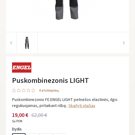
Puskombinezonis LIGHT
0 atsiliepimų
Puskombinezonio FE.ENGEL LIGHT petnešos elastinės, ilgis
reguliuojamas, pritaikant rūbą..
Skaityti plačiau
19,00 €
62,00 €
Su PVM
Dydis