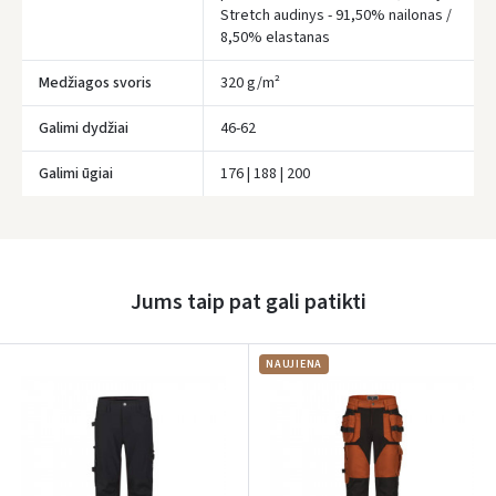
Įvertinimas:
Stretch audinys - 91,50% nailonas /
8,50% elastanas
Medžiagos svoris
320 g/m²
Galimi dydžiai
46-62
Prisijungti
Galimi ūgiai
176 | 188 | 200
Pamiršote slaptažodį?
ARBA
Facebook
Jums taip pat gali patikti
Google
NAUJIENA
Rašyti atsiliepimą
Dar neturite paskyros? Registruokites