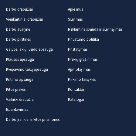
Darbo drabužiai
Apie mus
Vienkartiniai drabužiai
Siuvimas
Darbo avalynė
Reklaminė spauda ir siuvinėjimas
Darbo pirštinės
Privatumo politika
Galvos, akių, veido apsauga
Pristatymas
Klausos apsauga
Prekių grąžinimas
Kvėpavimo takų apsauga
Apmokėjimas
Kritimo apsauga
Pirkimo taisyklės
Kitos prekės
Kontaktai
Vaikiški drabužiai
Katalogai
Išpardavimas
Darbo įrankiai ir kitos priemonės