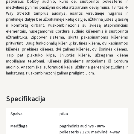
patvaraus Dobby audinio, kuris dėl sustiprinto poliesterio ir
Antradienį, Rugpjūčio 11 d.
medvilnės pynimo pasižymi dideliu atsparumu dėvėjimuisi. Tvirtas 4-
Way Stretch tamprus audinys, esantis viršutinėje nugaros ir
UŽSAKYMUS NUO
80 € PRISTATOME NEMOKAMAI!
priekinėje dalyje bei užpakalinėje kelių dalyje, užtikrina judesių laisvę
IKI NEMOKAMO PRISTATYMO TRŪKSTA:
80 €
ir komfortą dirbant. Puskombinezonis su šviesą atspindinčiais
elementais, nusegamomis Cordura audinio kišenėmis ir sustiprintu
* Pristatymo terminai yra preliminarūs ir gali priklausyti nuo kurjerių
užimtumo.
užtrauktuku. Zipcover sistema, skirta pakabinamoms kišenėms
pritvirtinti. Daug funkcionalių kišenių: krūtinės kišenė, dvi kabinamos
kišenės, priekinės kišenės, dvi galinės kišenės, dvi šoninės kišenės.
Taip pat plaktuko kilpa, liniuotės kišenė, užsegama kišenė
mobiliajam telefonui. Kišenės įkišamiems antkeliams iš Cordura
audinio. Anatomiškai suformuoti keliai užtikrina geresnį prigludimą ir
lankstumą. Puskombinezonį galima prailginti 5 cm.
Specifikacija
Spalva
pilka
Medžiaga
pagrindinis audinys - 88%
poliesteris / 12% medvilnė; 4-way