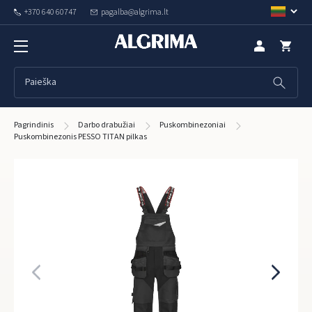
+370 640 60747
pagalba@algrima.lt
Pagrindinis
Darbo drabužiai
Puskombinezoniai
Puskombinezonis PESSO TITAN pilkas