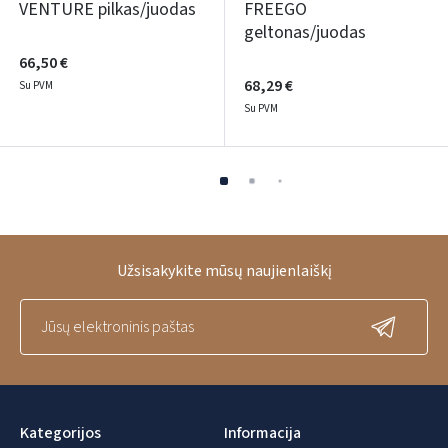
VENTURE pilkas/juodas
FREEGO
geltonas/juodas
66,50 €
68,29 €
Su PVM
Su PVM
Užsisakykite mūsų naujienlaiškį
Kategorijos
Informacija