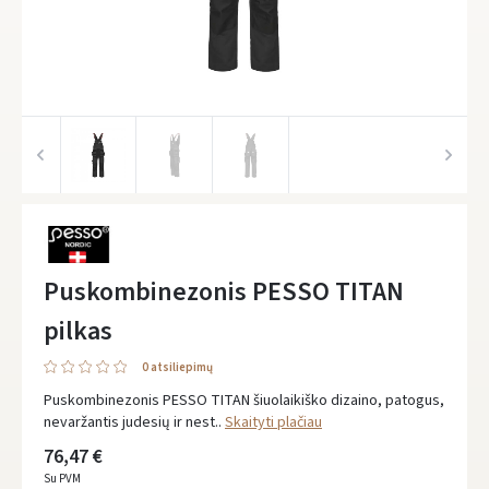
Puskombinezonis PESSO TITAN
pilkas
0 atsiliepimų
Puskombinezonis PESSO TITAN šiuolaikiško dizaino, patogus,
nevaržantis judesių ir nest..
Skaityti plačiau
76,47 €
Su PVM