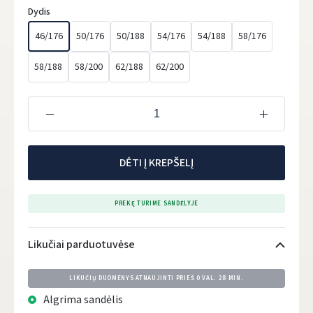
Dydis
46/176
50/176
50/188
54/176
54/188
58/176
58/188
58/200
62/188
62/200
DĖTI Į KREPŠELĮ
PREKĘ TURIME SANDĖLYJE
Likučiai parduotuvėse
LIKUČIŲ DUOMENYS ATNAUJINTI PRIEŠ
0 VAL. 28 MIN.
Algrima sandėlis