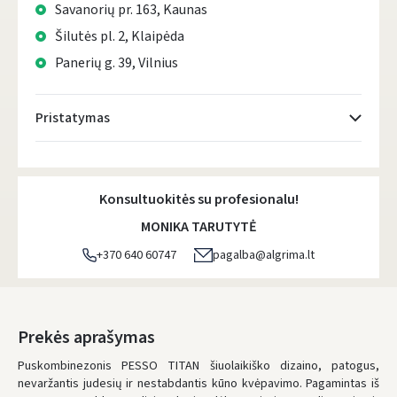
Savanorių pr. 163, Kaunas
Šilutės pl. 2, Klaipėda
Panerių g. 39, Vilnius
Pristatymas
Atsiėmimo taškai
- 0.00 €
Antradienį, Rugpjūčio 11 d.
Konsultuokitės su profesionalu!
DPD kurjeris
- 5.00 €
MONIKA TARUTYTĖ
Antradienį, Rugpjūčio 11 d.
+370 640 60747
pagalba@algrima.lt
DPD paštomatai
- 4.00 €
Antradienį, Rugpjūčio 11 d.
LP Express paštomatai
- 2.50 €
Prekės aprašymas
Antradienį, Rugpjūčio 11 d.
Puskombinezonis PESSO TITAN šiuolaikiško dizaino, patogus,
nevaržantis judesių ir nestabdantis kūno kvėpavimo. Pagamintas iš
LP Express kurjeris
- 4.00 €