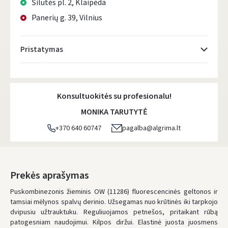
Šilutės pl. 2, Klaipėda
Panerių g. 39, Vilnius
Pristatymas
Atsiėmimo taškai
- 0.00 €
Antradienį, Rugpjūčio 11 d.
Konsultuokitės su profesionalu!
DPD kurjeris
- 5.00 €
MONIKA TARUTYTĖ
Antradienį, Rugpjūčio 11 d.
+370 640 60747
pagalba@algrima.lt
DPD paštomatai
- 4.00 €
Antradienį, Rugpjūčio 11 d.
LP Express paštomatai
- 2.50 €
Prekės aprašymas
Antradienį, Rugpjūčio 11 d.
Puskombinezonis žieminis OW (11286) fluorescencinės geltonos ir
tamsiai mėlynos spalvų derinio. Užsegamas nuo krūtinės iki tarpkojo
LP Express kurjeris
- 4.00 €
dvipusiu užtrauktuku. Reguliuojamos petnešos, pritaikant rūbą
Antradienį, Rugpjūčio 11 d.
patogesniam naudojimui. Kilpos diržui. Elastinė juosta juosmens