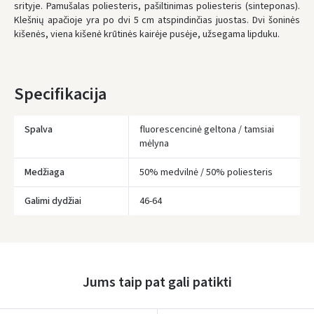
srityje. Pamušalas poliesteris, pašiltinimas poliesteris (sinteponas).
UŽSAKYMUS NUO
80 € PRISTATOME NEMOKAMAI!
Klešnių apačioje yra po dvi 5 cm atspindinčias juostas. Dvi šoninės
IKI NEMOKAMO PRISTATYMO TRŪKSTA:
80 €
kišenės, viena kišenė krūtinės kairėje pusėje, užsegama lipduku.
* Pristatymo terminai yra preliminarūs ir gali priklausyti nuo kurjerių
užimtumo.
Specifikacija
Spalva
fluorescencinė geltona / tamsiai
mėlyna
Medžiaga
50% medvilnė / 50% poliesteris
Galimi dydžiai
46-64
Įvertinimas:
Jums taip pat gali patikti
Prisijungti