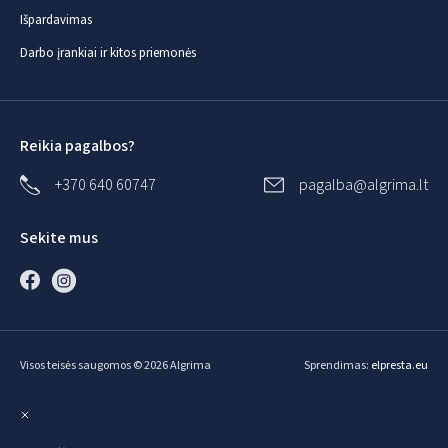
Išpardavimas
Darbo įrankiai ir kitos priemonės
Reikia pagalbos?
+370 640 60747
pagalba@algrima.lt
Sekite mus
Visos teisės saugomos © 2026 Algrima
Sprendimas:
elpresta.eu