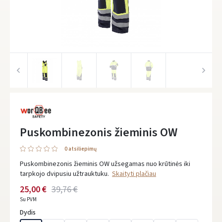
Puskombinezonis žieminis OW
0 atsiliepimų
Puskombinezonis žieminis OW užsegamas nuo krūtinės iki
tarpkojo dvipusiu užtrauktuku.
Skaityti plačiau
25,00 €
39,76 €
Su PVM
Dydis