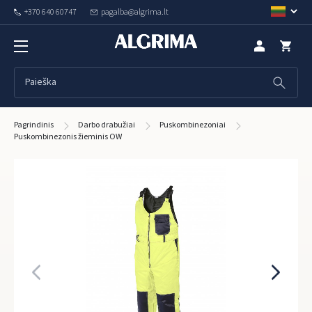
+370 640 60747
pagalba@algrima.lt
Pagrindinis
Darbo drabužiai
Puskombinezoniai
Puskombinezonis žieminis OW