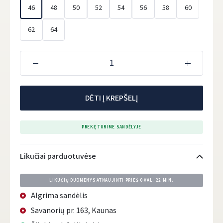
46
48
50
52
54
56
58
60
62
64
DĖTI Į KREPŠELĮ
PREKĘ TURIME SANDĖLYJE
Likučiai parduotuvėse
LIKUČIŲ DUOMENYS ATNAUJINTI PRIEŠ
0 VAL. 22 MIN.
Algrima sandėlis
Savanorių pr. 163, Kaunas