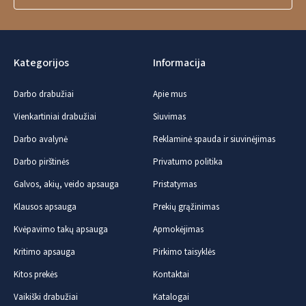
Kategorijos
Informacija
Darbo drabužiai
Apie mus
Vienkartiniai drabužiai
Siuvimas
Darbo avalynė
Reklaminė spauda ir siuvinėjimas
Darbo pirštinės
Privatumo politika
Galvos, akių, veido apsauga
Pristatymas
Klausos apsauga
Prekių grąžinimas
Kvėpavimo takų apsauga
Apmokėjimas
Kritimo apsauga
Pirkimo taisyklės
Kitos prekės
Kontaktai
Vaikiški drabužiai
Katalogai