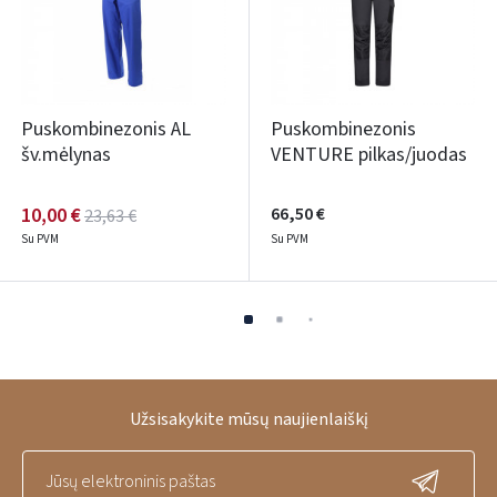
Puskombinezonis AL
Puskombinezonis
šv.mėlynas
VENTURE pilkas/juodas
10,00 €
66,50 €
23,63 €
Su PVM
Su PVM
Užsisakykite mūsų naujienlaiškį