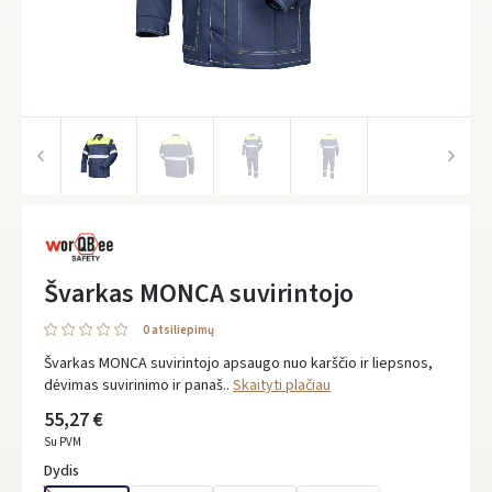
Švarkas MONCA suvirintojo
0 atsiliepimų
Švarkas MONCA suvirintojo apsaugo nuo karščio ir liepsnos,
dėvimas suvirinimo ir panaš..
Skaityti plačiau
55,27 €
Su PVM
Dydis