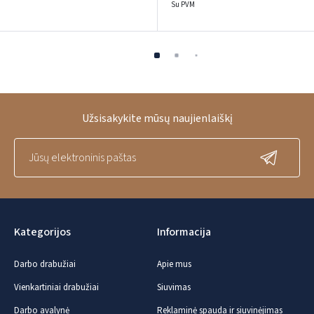
Su PVM
Užsisakykite mūsų naujienlaiškį
Kategorijos
Informacija
Darbo drabužiai
Apie mus
Vienkartiniai drabužiai
Siuvimas
Darbo avalynė
Reklaminė spauda ir siuvinėjimas