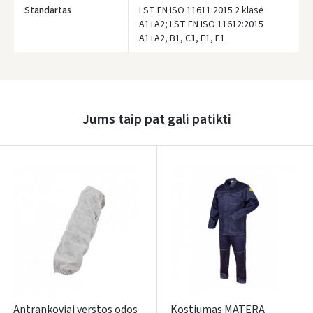
Standartas
LST EN ISO 11611:2015 2 klasė
A1+A2; LST EN ISO 11612:2015
A1+A2, B1, C1, E1, F1
Prisijungti
Pamiršote slaptažodį?
ARBA
Jums taip pat gali patikti
Facebook
Google
Rašyti atsiliepimą
Dar neturite paskyros? Registruokites
Antrankoviai verstos odos
Kostiumas MATERA