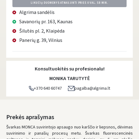
LIKUČIŲ DUOMENYS ATNAUJINTI PRIEŠ
0 VAL. 58 MIN.
Algrima sandėlis
Savanorių pr. 163, Kaunas
Šilutės pl. 2, Klaipėda
Panerių g. 39, Vilnius
Konsultuokitės su profesionalu!
MONIKA TARUTYTĖ
+370 640 60747
pagalba@algrima.lt
Prekės aprašymas
Švarkas MONCA suvirintojo apsaugo nuo karščio ir liepsnos, dėvimas
suvirinimo ir panašių procesų metu. Švarkas fluorescencinės