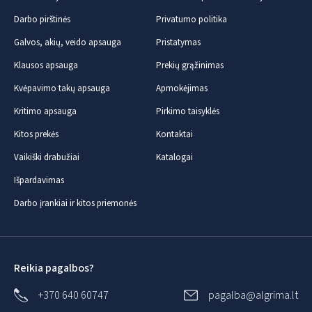
Darbo pirštinės
Privatumo politika
Galvos, akių, veido apsauga
Pristatymas
Klausos apsauga
Prekių grąžinimas
Kvėpavimo takų apsauga
Apmokėjimas
Kritimo apsauga
Pirkimo taisyklės
Kitos prekės
Kontaktai
Vaikiški drabužiai
Katalogai
Išpardavimas
Darbo įrankiai ir kitos priemonės
Reikia pagalbos?
+370 640 60747
pagalba@algrima.lt