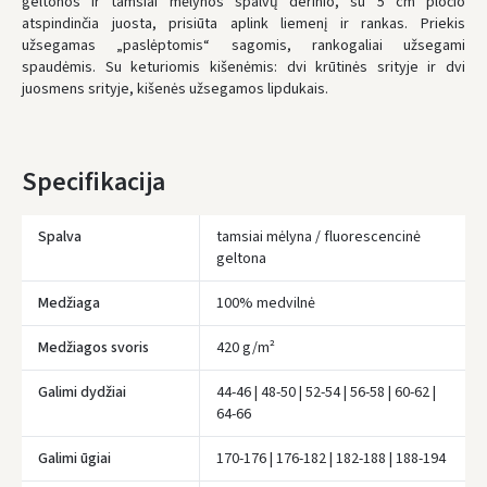
geltonos ir tamsiai mėlynos spalvų derinio, su 5 cm pločio
atspindinčia juosta, prisiūta aplink liemenį ir rankas. Priekis
užsegamas „paslėptomis“ sagomis, rankogaliai užsegami
spaudėmis. Su keturiomis kišenėmis: dvi krūtinės srityje ir dvi
juosmens srityje, kišenės užsegamos lipdukais.
Specifikacija
Spalva
tamsiai mėlyna / fluorescencinė
geltona
Medžiaga
100% medvilnė
Medžiagos svoris
420 g/m²
Galimi dydžiai
44-46 | 48-50 | 52-54 | 56-58 | 60-62 |
64-66
Įvertinimas:
Galimi ūgiai
170-176 | 176-182 | 182-188 | 188-194