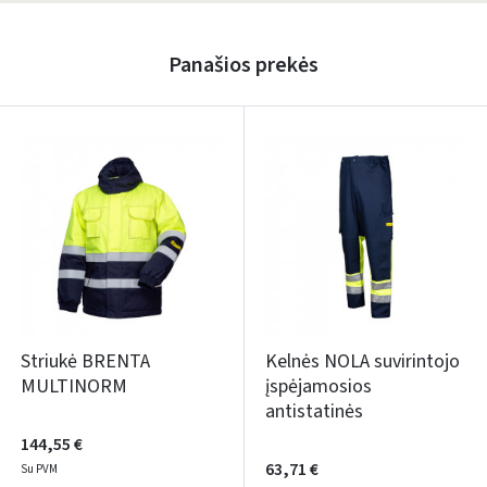
Panašios prekės
Striukė BRENTA
Kelnės NOLA suvirintojo
MULTINORM
įspėjamosios
antistatinės
144,55 €
63,71 €
Su PVM