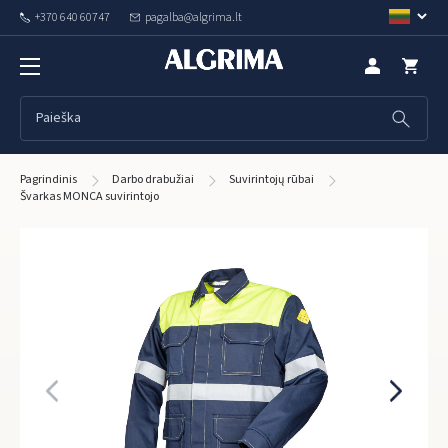
+370 640 60747
pagalba@algrima.lt
Pagrindinis
Darbo drabužiai
Suvirintojų rūbai
Švarkas MONCA suvirintojo