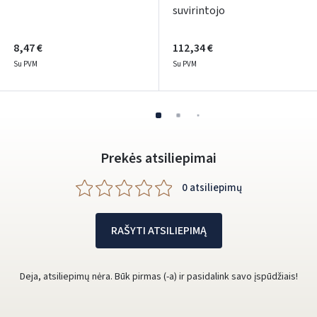
suvirintojo
8,47 €
112,34 €
Su PVM
Su PVM
Prekės atsiliepimai
0 atsiliepimų
RAŠYTI ATSILIEPIMĄ
Deja, atsiliepimų nėra. Būk pirmas (-a) ir pasidalink savo įspūdžiais!