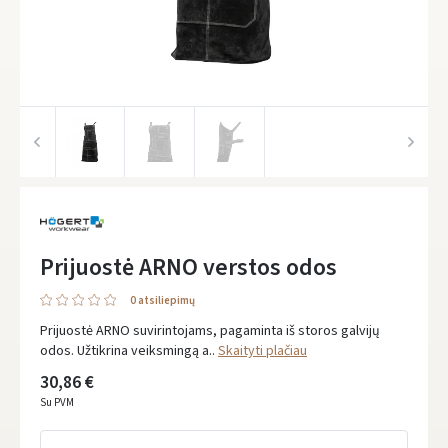
Prijuostė ARNO verstos odos
0 atsiliepimų
Prijuostė ARNO suvirintojams, pagaminta iš storos galvijų
odos. Užtikrina veiksmingą a..
Skaityti plačiau
30,86 €
Su PVM