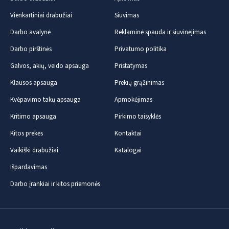
Vienkartiniai drabužiai
Siuvimas
Darbo avalynė
Reklaminė spauda ir siuvinėjimas
Darbo pirštinės
Privatumo politika
Galvos, akių, veido apsauga
Pristatymas
Klausos apsauga
Prekių grąžinimas
Kvėpavimo takų apsauga
Apmokėjimas
Kritimo apsauga
Pirkimo taisyklės
Kitos prekės
Kontaktai
Vaikiški drabužiai
Katalogai
Išpardavimas
Darbo įrankiai ir kitos priemonės