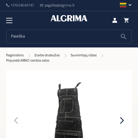
+370 640 60747
pagalba@algrima.lt
Pagrindinis
Darbo drabužiai
Suvirintojų rūbai
Prijuostė ARNO verstos odos