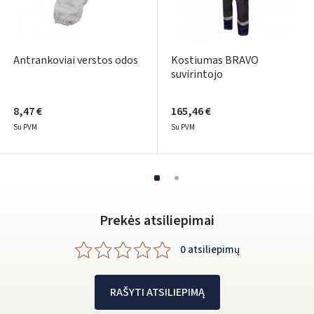
Facebook
Google
Antrankoviai verstos odos
Kostiumas BRAVO
Rašyti atsiliepimą
suvirintojo
Dar neturite paskyros? Registruokites
8,47 €
165,46 €
Su PVM
Su PVM
Prekės atsiliepimai
0 atsiliepimų
RAŠYTI ATSILIEPIMĄ