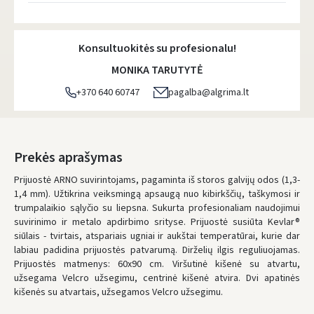
Atsiėmimo taškai
- 0.00 €
Pirmadienį, Rugpjūčio 10 d.
Konsultuokitės su profesionalu!
DPD kurjeris
- 5.00 €
MONIKA TARUTYTĖ
Pirmadienį, Rugpjūčio 10 d.
+370 640 60747
pagalba@algrima.lt
DPD paštomatai
- 4.00 €
Pirmadienį, Rugpjūčio 10 d.
LP Express paštomatai
- 2.50 €
Prekės aprašymas
Pirmadienį, Rugpjūčio 10 d.
Prijuostė ARNO suvirintojams, pagaminta iš storos galvijų odos (1,3-
1,4 mm). Užtikrina veiksmingą apsaugą nuo kibirkščių, taškymosi ir
LP Express kurjeris
- 4.00 €
trumpalaikio sąlyčio su liepsna. Sukurta profesionaliam naudojimui
Pirmadienį, Rugpjūčio 10 d.
suvirinimo ir metalo apdirbimo srityse. Prijuostė susiūta Kevlar®
siūlais - tvirtais, atspariais ugniai ir aukštai temperatūrai, kurie dar
UŽSAKYMUS NUO
80 € PRISTATOME NEMOKAMAI!
labiau padidina prijuostės patvarumą. Dirželių ilgis reguliuojamas.
IKI NEMOKAMO PRISTATYMO TRŪKSTA:
80 €
Prijuostės matmenys: 60x90 cm. Viršutinė kišenė su atvartu,
užsegama Velcro užsegimu, centrinė kišenė atvira. Dvi apatinės
* Pristatymo terminai yra preliminarūs ir gali priklausyti nuo kurjerių
užimtumo.
kišenės su atvartais, užsegamos Velcro užsegimu.