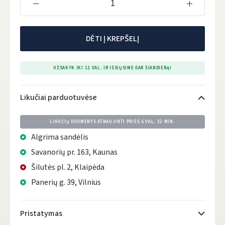
DĖTI Į KREPŠELĮ
UŽSAKYK IKI 12 VAL. IR IŠSIŲSIME DAR ŠIANDIENĄ!
Likučiai parduotuvėse
LIKUČIŲ DUOMENYS ATNAUJINTI PRIEŠ
6 VAL. 32 MIN.
Algrima sandėlis
Savanorių pr. 163, Kaunas
Šilutės pl. 2, Klaipėda
Panerių g. 39, Vilnius
Pristatymas