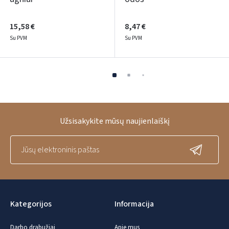
15,58 €
8,47 €
Su PVM
Su PVM
Užsisakykite mūsų naujienlaiškį
Kategorijos
Informacija
Darbo drabužiai
Apie mus