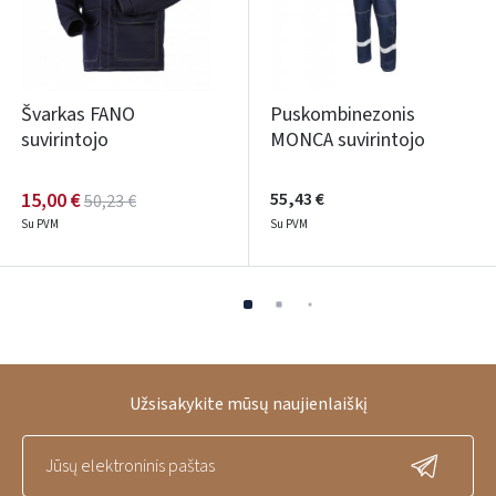
Švarkas FANO
Puskombinezonis
suvirintojo
MONCA suvirintojo
15,00 €
55,43 €
50,23 €
Su PVM
Su PVM
Užsisakykite mūsų naujienlaiškį