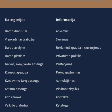
Kategorijos
Informacija
Darbo drabužiai
Apie mus
Vienkartiniai drabužiai
Siuvimas
Darbo avalynė
Reklaminė spauda ir siuvinėjimas
Darbo pirštinės
Privatumo politika
Galvos, akių, veido apsauga
Pristatymas
Klausos apsauga
Prekių grąžinimas
Kvėpavimo takų apsauga
Apmokėjimas
Kritimo apsauga
Pirkimo taisyklės
Kitos prekės
Kontaktai
Vaikiški drabužiai
Katalogai