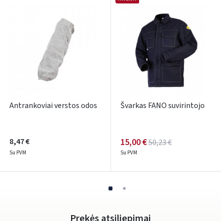
Antrankoviai verstos odos
Švarkas FANO suvirintojo
8,47 €
15,00 €
50,23 €
Su PVM
Su PVM
Prekės atsiliepimai