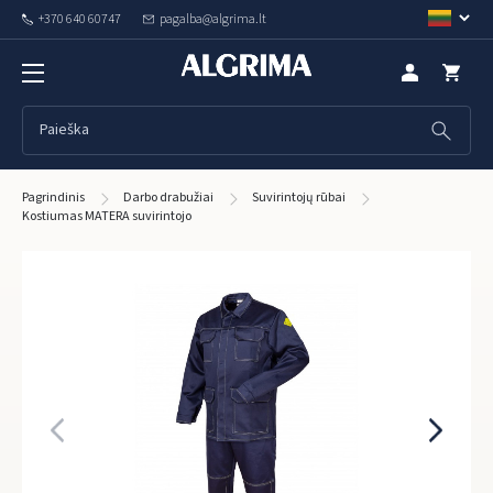
+370 640 60747
pagalba@algrima.lt
Pagrindinis
Darbo drabužiai
Suvirintojų rūbai
Kostiumas MATERA suvirintojo