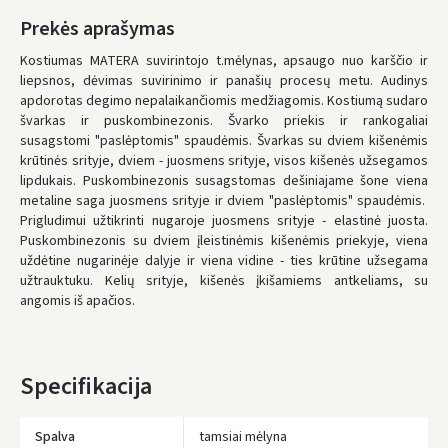
LP Express paštomatai
- 0.00 €
Prekės aprašymas
Pirmadienį, Rugpjūčio 10 d.
Kostiumas MATERA suvirintojo t.mėlynas, apsaugo nuo karščio ir
liepsnos, dėvimas suvirinimo ir panašių procesų metu. Audinys
LP Express kurjeris
- 0.00 €
apdorotas degimo nepalaikančiomis medžiagomis. Kostiumą sudaro
Pirmadienį, Rugpjūčio 10 d.
švarkas ir puskombinezonis. Švarko priekis ir rankogaliai
susagstomi "paslėptomis" spaudėmis. Švarkas su dviem kišenėmis
ŠIĄ PREKĘ PRISTATYSIME JUMS
NEMOKAMAI!
krūtinės srityje, dviem - juosmens srityje, visos kišenės užsegamos
lipdukais. Puskombinezonis susagstomas dešiniajame šone viena
* Pristatymo terminai yra preliminarūs ir gali priklausyti nuo kurjerių
metaline saga juosmens srityje ir dviem "paslėptomis" spaudėmis.
užimtumo.
Prigludimui užtikrinti nugaroje juosmens srityje - elastinė juosta.
Puskombinezonis su dviem įleistinėmis kišenėmis priekyje, viena
uždėtine nugarinėje dalyje ir viena vidine - ties krūtine užsegama
užtrauktuku. Kelių srityje, kišenės įkišamiems antkeliams, su
angomis iš apačios.
Specifikacija
Spalva
tamsiai mėlyna