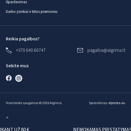
Išpardavimas
Darbo įrankiai ir kitos priemonės
Reikia pagalbos?
+370 640 60747
pagalba@algrima.lt
Sekite mus
Visos teisės saugomos © 2026 Algrima
Sprendimas:
elpresta.eu
T UŽ 80 €
NEMOKAMAS PRISTATYMAS PER