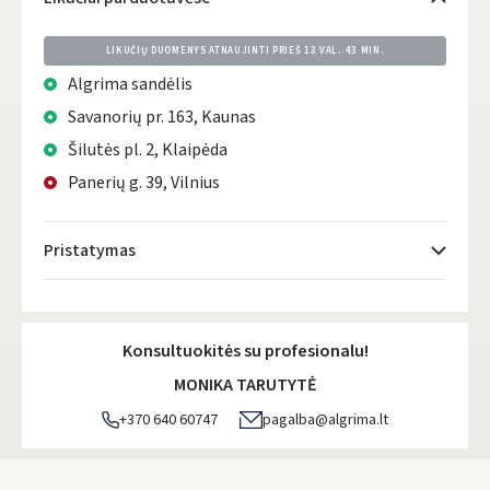
LIKUČIŲ DUOMENYS ATNAUJINTI PRIEŠ
13 VAL. 43 MIN.
Algrima sandėlis
Savanorių pr. 163, Kaunas
Šilutės pl. 2, Klaipėda
Panerių g. 39, Vilnius
Pristatymas
Atsiėmimo taškai
- 0.00 €
Pirmadienį, Rugpjūčio 10 d.
Konsultuokitės su profesionalu!
DPD kurjeris
- 0.00 €
MONIKA TARUTYTĖ
Pirmadienį, Rugpjūčio 10 d.
+370 640 60747
pagalba@algrima.lt
DPD paštomatai
- 0.00 €
Pirmadienį, Rugpjūčio 10 d.