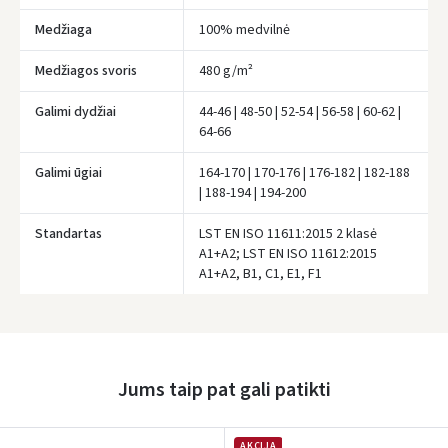
Medžiaga
100% medvilnė
Įvertinimas:
Medžiagos svoris
480 g/m²
Galimi dydžiai
44-46 | 48-50 | 52-54 | 56-58 | 60-62 |
64-66
Galimi ūgiai
164-170 | 170-176 | 176-182 | 182-188
Prisijungti
| 188-194 | 194-200
Pamiršote slaptažodį?
Standartas
LST EN ISO 11611:2015 2 klasė
A1+A2; LST EN ISO 11612:2015
ARBA
A1+A2, B1, C1, E1, F1
Facebook
Google
Jums taip pat gali patikti
Rašyti atsiliepimą
Dar neturite paskyros? Registruokites
AKCIJA