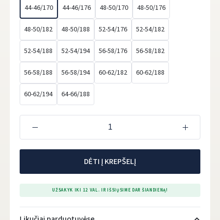
44-46/170
44-46/176
48-50/170
48-50/176
48-50/182
48-50/188
52-54/176
52-54/182
52-54/188
52-54/194
56-58/176
56-58/182
56-58/188
56-58/194
60-62/182
60-62/188
60-62/194
64-66/188
DĖTI Į KREPŠELĮ
UŽSAKYK IKI 12 VAL. IR IŠSIŲSIME DAR ŠIANDIENĄ!
Likučiai parduotuvėse