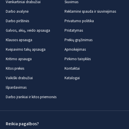
Vienkartiniai drabužiai
Siuvimas
Darbo avalynė
Reklaminė spauda ir siuvinėjimas
Darbo pirštinės
Privatumo politika
Galvos, akių, veido apsauga
Pristatymas
Klausos apsauga
Prekių grąžinimas
Kvėpavimo takų apsauga
Apmokėjimas
Kritimo apsauga
Pirkimo taisyklės
Kitos prekės
Kontaktai
Vaikiški drabužiai
Katalogai
Išpardavimas
Darbo įrankiai ir kitos priemonės
Reikia pagalbos?