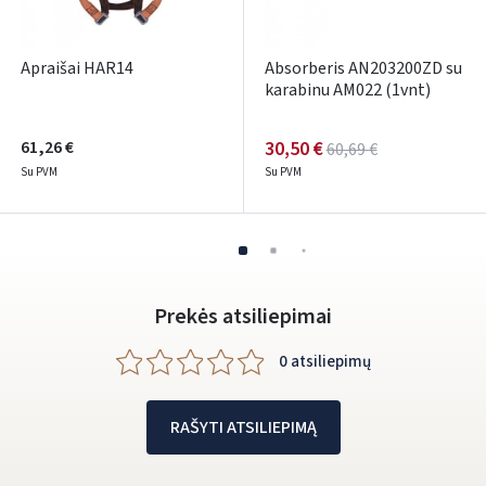
Facebook
Google
Apraišai HAR14
Absorberis AN203200ZD su
karabinu AM022 (1vnt)
Rašyti atsiliepimą
Dar neturite paskyros? Registruokites
61,26 €
30,50 €
60,69 €
Su PVM
Su PVM
Prekės atsiliepimai
0 atsiliepimų
RAŠYTI ATSILIEPIMĄ