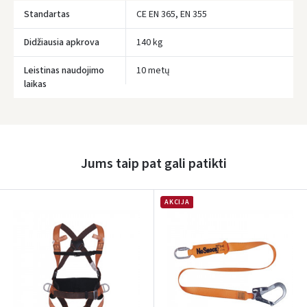
užimtumo.
Standartas
CE EN 365, EN 355
Didžiausia apkrova
140 kg
Leistinas naudojimo
10 metų
laikas
Įvertinimas:
Jums taip pat gali patikti
AKCIJA
Prisijungti
Pamiršote slaptažodį?
ARBA