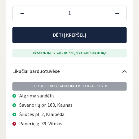
DĖTI Į KREPŠELĮ
UŽSAKYK IKI 12 VAL. IR IŠSIŲSIME DAR ŠIANDIENĄ!
Likučiai parduotuvėse
LIKUČIŲ DUOMENYS ATNAUJINTI PRIEŠ
0 VAL. 13 MIN.
Algrima sandėlis
Savanorių pr. 163, Kaunas
Šilutės pl. 2, Klaipėda
Panerių g. 39, Vilnius