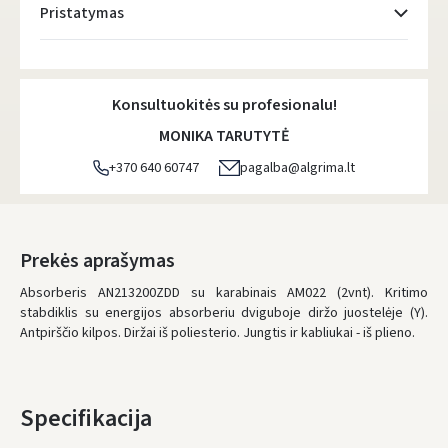
Pristatymas
Atsiėmimo taškai
- 0.00 €
Penktadienį, Rugpjūčio 7 d.
Konsultuokitės su profesionalu!
DPD kurjeris
- 5.00 €
MONIKA TARUTYTĖ
Penktadienį, Rugpjūčio 7 d.
+370 640 60747
pagalba@algrima.lt
DPD paštomatai
- 4.00 €
Penktadienį, Rugpjūčio 7 d.
LP Express paštomatai
- 2.50 €
Prekės aprašymas
Penktadienį, Rugpjūčio 7 d.
Absorberis AN213200ZDD su karabinais AM022 (2vnt). Kritimo
stabdiklis su energijos absorberiu dviguboje diržo juostelėje (Y).
LP Express kurjeris
- 4.00 €
Antpirščio kilpos. Diržai iš poliesterio. Jungtis ir kabliukai - iš plieno.
Penktadienį, Rugpjūčio 7 d.
UŽSAKYMUS NUO
80 € PRISTATOME NEMOKAMAI!
IKI NEMOKAMO PRISTATYMO TRŪKSTA:
80 €
Specifikacija
* Pristatymo terminai yra preliminarūs ir gali priklausyti nuo kurjerių