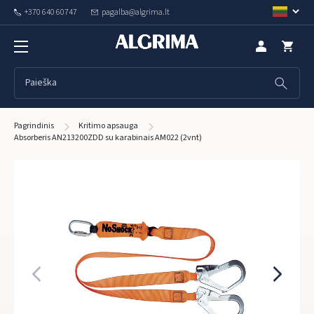
+370 640 60747
pagalba@algrima.lt
Pagrindinis
Kritimo apsauga
Absorberis AN213200ZDD su karabinais AM022 (2vnt)