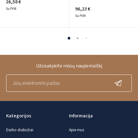
26,58 €
96,23 €
Su PVM
Su PVM
Užsisakykite mūsų naujienlaiškį
Kategorijos
Informacija
Darbo drabužiai
Apie mus