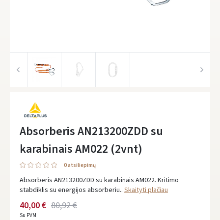
Absorberis AN213200ZDD su
karabinais AM022 (2vnt)
0 atsiliepimų
Absorberis AN213200ZDD su karabinais AM022. Kritimo
stabdiklis su energijos absorberiu..
Skaityti plačiau
40,00 €
80,92 €
Su PVM