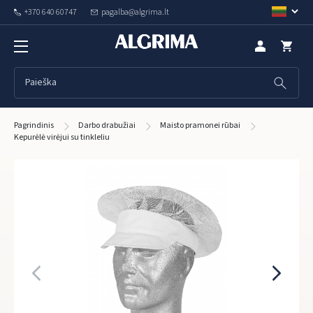
+370 640 60747
pagalba@algrima.lt
Pagrindinis
Darbo drabužiai
Maisto pramonei rūbai
Kepurėlė virėjui su tinkleliu