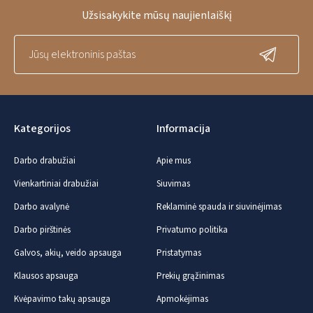
Užsisakykite mūsų naujienlaiškį
Kategorijos
Informacija
Darbo drabužiai
Apie mus
Vienkartiniai drabužiai
Siuvimas
Darbo avalynė
Reklaminė spauda ir siuvinėjimas
Darbo pirštinės
Privatumo politika
Galvos, akių, veido apsauga
Pristatymas
Klausos apsauga
Prekių grąžinimas
Kvėpavimo takų apsauga
Apmokėjimas