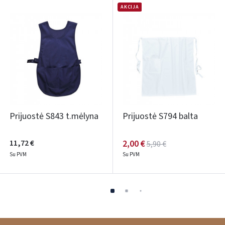
AKCIJA
Prijuostė S843 t.mėlyna
Prijuostė S794 balta
11,72 €
2,00 €
5,90 €
Su PVM
Su PVM