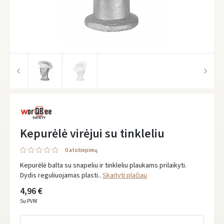
Kepurėlė virėjui su tinkleliu
0 atsiliepimų
Kepurėlė balta su snapeliu ir tinkleliu plaukams prilaikyti.
Dydis reguliuojamas plasti..
Skaityti plačiau
4,96 €
Su PVM