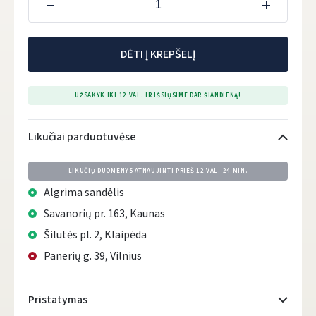
DĖTI Į KREPŠELĮ
UŽSAKYK IKI 12 VAL. IR IŠSIŲSIME DAR ŠIANDIENĄ!
Likučiai parduotuvėse
LIKUČIŲ DUOMENYS ATNAUJINTI PRIEŠ
12 VAL. 24 MIN.
Algrima sandėlis
Savanorių pr. 163, Kaunas
Šilutės pl. 2, Klaipėda
Panerių g. 39, Vilnius
Pristatymas