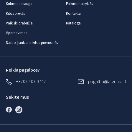
Kritimo apsauga
Pirkimo taisyklės
Kitos prekės
Kontaktai
Vaikiški drabužiai
Katalogai
Išpardavimas
Darbo įrankiai ir kitos priemonės
Reikia pagalbos?
+370 640 60747
pagalba@algrima.lt
Sekite mus