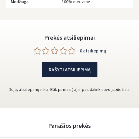
Prisijungti
Medžiaga
100% medvilnė
Pamiršote slaptažodį?
ARBA
Prekės atsiliepimai
Facebook
0 atsiliepimų
Google
Rašyti atsiliepimą
RAŠYTI ATSILIEPIMĄ
Dar neturite paskyros? Registruokites
Deja, atsiliepimų nėra. Būk pirmas (-a) ir pasidalink savo įspūdžiais!
Panašios prekės