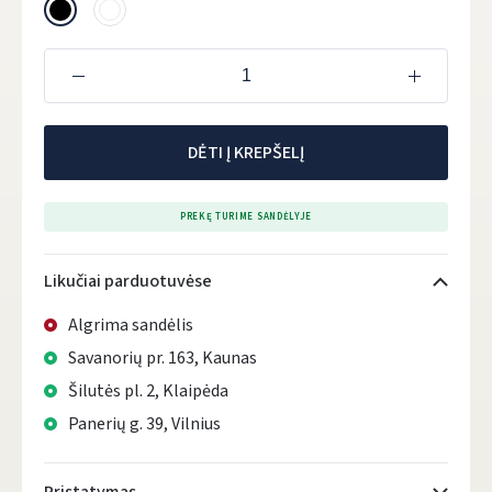
DĖTI Į KREPŠELĮ
PREKĘ TURIME SANDĖLYJE
Likučiai parduotuvėse
Algrima sandėlis
Savanorių pr. 163, Kaunas
Šilutės pl. 2, Klaipėda
Panerių g. 39, Vilnius