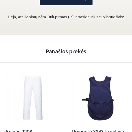
Deja, atsiliepimų nėra. Būk pirmas (-a) ir pasidalink savo įspūdžiais!
Panašios prekės
Kelnės 2208
Prijuostė S843 t.mėlyna