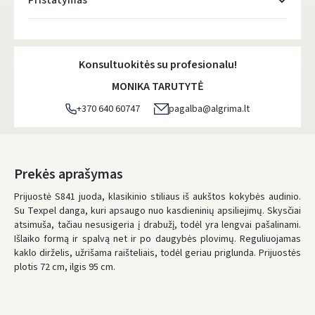
Pristatymas
Atsiėmimo taškai
- 0.00 €
Pirmadienį, Rugpjūčio 10 d.
Konsultuokitės su profesionalu!
DPD kurjeris
- 5.00 €
MONIKA TARUTYTĖ
Pirmadienį, Rugpjūčio 10 d.
+370 640 60747
pagalba@algrima.lt
DPD paštomatai
- 4.00 €
Pirmadienį, Rugpjūčio 10 d.
LP Express paštomatai
- 2.50 €
Prekės aprašymas
Pirmadienį, Rugpjūčio 10 d.
Prijuostė S841 juoda, klasikinio stiliaus iš aukštos kokybės audinio.
Su Texpel danga, kuri apsaugo nuo kasdieninių apsiliejimų. Skysčiai
LP Express kurjeris
- 4.00 €
atsimuša, tačiau nesusigeria į drabužį, todėl yra lengvai pašalinami.
Pirmadienį, Rugpjūčio 10 d.
Išlaiko formą ir spalvą net ir po daugybės plovimų. Reguliuojamas
kaklo dirželis, užrišama raišteliais, todėl geriau priglunda. Prijuostės
UŽSAKYMUS NUO
80 € PRISTATOME NEMOKAMAI!
plotis 72 cm, ilgis 95 cm.
IKI NEMOKAMO PRISTATYMO TRŪKSTA:
80 €
* Pristatymo terminai yra preliminarūs ir gali priklausyti nuo kurjerių
užimtumo.