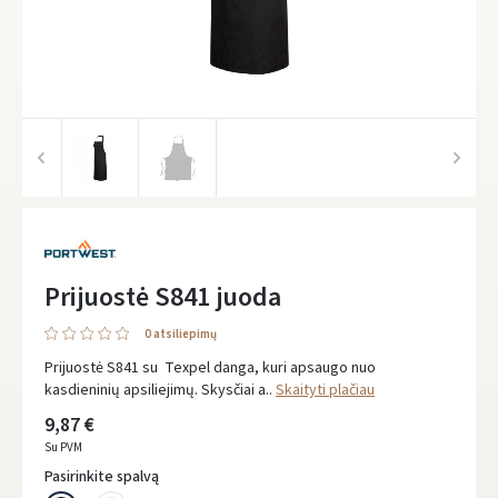
Prijuostė S841 juoda
0 atsiliepimų
Prijuostė S841 su Texpel danga, kuri apsaugo nuo
kasdieninių apsiliejimų. Skysčiai a..
Skaityti plačiau
9,87 €
Su PVM
Pasirinkite spalvą