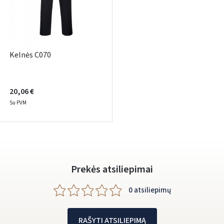
Facebook
Google
Rašyti atsiliepimą
Kelnės C070
Dar neturite paskyros? Registruokites
20,06 €
Su PVM
Prekės atsiliepimai
0 atsiliepimų
RAŠYTI ATSILIEPIMĄ