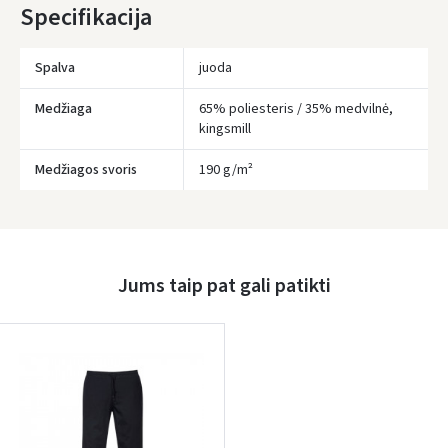
Specifikacija
Spalva
juoda
Medžiaga
65% poliesteris / 35% medvilnė,
kingsmill
Medžiagos svoris
190 g/m²
Įvertinimas:
Jums taip pat gali patikti
Prisijungti
Pamiršote slaptažodį?
ARBA