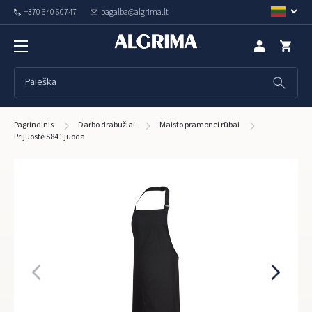
+370 640 60747
pagalba@algrima.lt
Pagrindinis
Darbo drabužiai
Maisto pramonei rūbai
Prijuostė S841 juoda