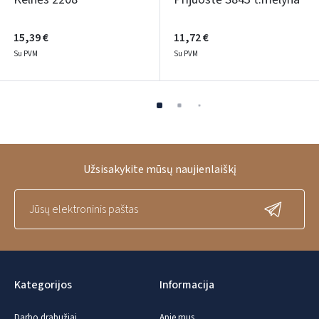
15,39 €
11,72 €
Su PVM
Su PVM
Užsisakykite mūsų naujienlaiškį
Kategorijos
Informacija
Darbo drabužiai
Apie mus