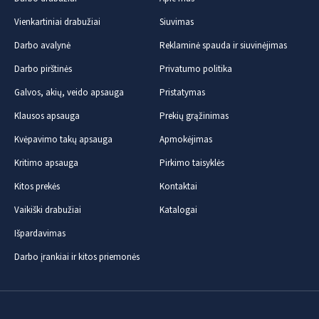
Vienkartiniai drabužiai
Siuvimas
Darbo avalynė
Reklaminė spauda ir siuvinėjimas
Darbo pirštinės
Privatumo politika
Galvos, akių, veido apsauga
Pristatymas
Klausos apsauga
Prekių grąžinimas
Kvėpavimo takų apsauga
Apmokėjimas
Kritimo apsauga
Pirkimo taisyklės
Kitos prekės
Kontaktai
Vaikiški drabužiai
Katalogai
Išpardavimas
Darbo įrankiai ir kitos priemonės