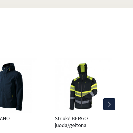
UŽS
S
S
1
S
NANO
Striukė BERGO
juoda/geltona