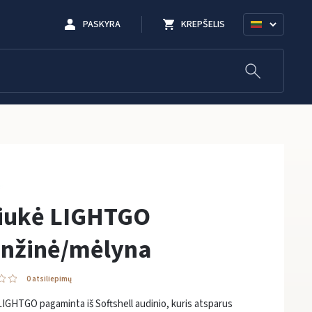
PASKYRA
KREPŠELIS
riukė LIGHTGO
anžinė/mėlyna
0 atsiliepimų
LIGHTGO pagaminta iš Softshell audinio, kuris atsparus