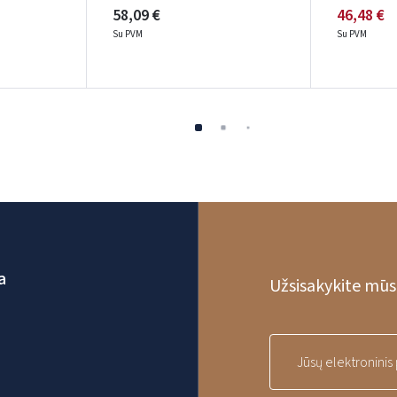
58,09 €
46,48 €
Su PVM
Su PVM
a
Užsisakykite mūsų