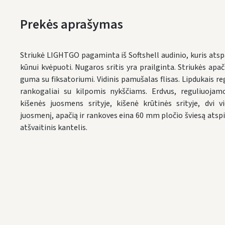
Prekės aprašymas
Striukė LIGHTGO pagaminta iš Softshell audinio, kuris atspa
kūnui kvėpuoti. Nugaros sritis yra prailginta. Striukės apa
guma su fiksatoriumi. Vidinis pamušalas flisas. Lipdukais reg
rankogaliai su kilpomis nykščiams. Erdvus, reguliuoja
kišenės juosmens srityje, kišenė krūtinės srityje, dvi v
juosmenį, apačią ir rankoves eina 60 mm pločio šviesą atsp
atšvaitinis kantelis.