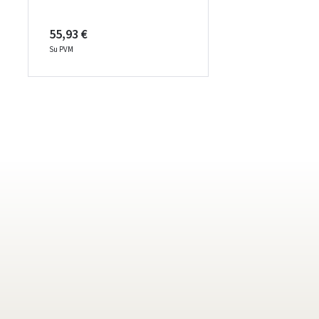
55,93 €
Su PVM