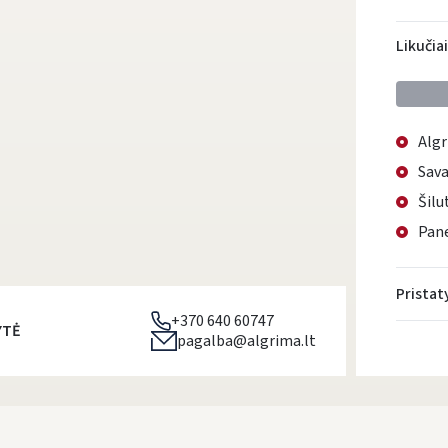
Likučia
Algr
Sava
Šilu
Pane
Prista
+370 640 60747
YTĖ
pagalba@algrima.lt