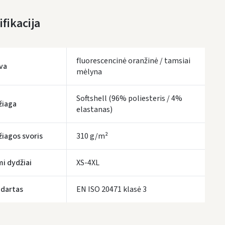
LP Express paštomatai
- 2.50 €
fikacija
LP Express kurjeris
- 4.00 €
fluorescencinė oranžinė / tamsiai
UŽSAKYMUS NUO
80 € PRISTATOME NEMOKAMAI!
va
IKI NEMOKAMO PRISTATYMO TRŪKSTA:
mėlyna
80 €
tymo terminai yra preliminarūs ir gali priklausyti nuo kurjerių užimtumo.
Softshell (96% poliesteris / 4%
žiaga
elastanas)
iagos svoris
310 g/m²
mi dydžiai
XS-4XL
dartas
EN ISO 20471 klasė 3