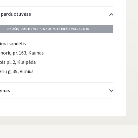
i parduotuvėse
LIKUČIŲ DUOMENYS ATNAUJINTI PRIEŠ
8 VAL. 50 MIN.
ima sandėlis
norių pr. 163, Kaunas
tės pl. 2, Klaipėda
rių g. 39, Vilnius
tymas
Atsiėmimo taškai
- 0.00 €
DPD kurjeris
- 5.00 €
DPD paštomatai
- 4.00 €