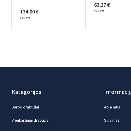
63,37 €
134,00 €
Su PVM
Su PVM
Kategorijos
Informacij
Darbo drabužiai
Apie mus
Vienkartiniai drabužiai
Siuvimas