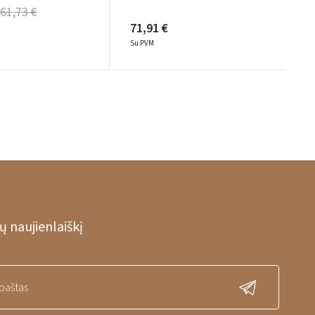
61,73 €
71,91 €
Su PVM
 naujienlaiškį