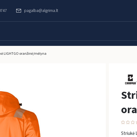
0747
pagalba@algrima.lt
ukė LIGHTGO oranžinė/mėlyna
St
or
Striukė 