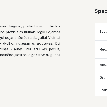
Speci
rus drėgmei, pralaidus orui ir leidžia
Spal
čios plotis ties klubais reguliuojamas
uliuojami išorės rankogaliai. Vidiniai
mo dydžio, nusegamas gobtuvas. Dvi
* Prista
idinės kišenės. Per striukės pečius,
Med
indinčios juostos, o gobtuve dvigubas
Medž
Gali
Stan