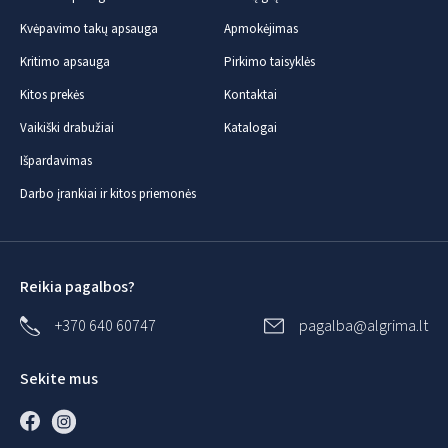
Kvėpavimo takų apsauga
Apmokėjimas
Kritimo apsauga
Pirkimo taisyklės
Kitos prekės
Kontaktai
Vaikiški drabužiai
Katalogai
Išpardavimas
Darbo įrankiai ir kitos priemonės
Reikia pagalbos?
+370 640 60747
pagalba@algrima.lt
Sekite mus