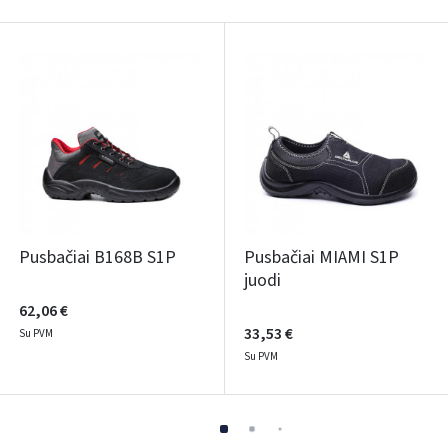
Pusbačiai B168B S1P
Pusbačiai MIAMI S1P
juodi
62,06 €
33,53 €
Su PVM
Su PVM