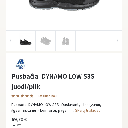
Pusbačiai DYNAMO LOW S3S
juodi/pilki
1 atsiliepimai
Pusbačiai DYNAMO LOW S3S išsiskiriantys lengvumu,
ilgaamžiškumu ir komfortu, pagamin..
Skaityti plačiau
69,70 €
Su PVM