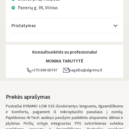
Panerių g. 39, Vilnius
Pristatymas
Atsiėmimo taškai
- 0.00 €
Pirmadienį, Rugpjūčio 10 d.
Konsultuokitės su profesionalu!
DPD kurjeris
- 5.00 €
MONIKA TARUTYTĖ
Pirmadienį, Rugpjūčio 10 d.
+370 640 60747
pagalba@algrima.lt
DPD paštomatai
- 4.00 €
Pirmadienį, Rugpjūčio 10 d.
LP Express paštomatai
- 2.50 €
Prekės aprašymas
Pirmadienį, Rugpjūčio 10 d.
Pusbačiai DYNAMO LOW S3S išsiskiriantys lengvumu, ilgaamžiškumu
ir komfortu, pagaminti iš mikropluošto panašaus į zomšą.
LP Express kurjeris
- 4.00 €
Papildomas HI-Tech audinys pasižymi padidintu atsparumu dilimui ir
Pirmadienį, Rugpjūčio 10 d.
plyšimui. Pirštų srityje integruotas TPU sutvirtinimas suteikia