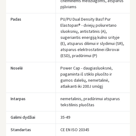
cheminėms medžiagoms, atsparus
pjūviams
Prisijungti
Padas
PU/PU Dual Density Basf Pur
Pamiršote slaptažodį?
Elastopan® - dviejų poliuretano
sluoksnių, antistatinis (A),
ARBA
sugeriantis energiją kulno srityje
(E), atsparus dilimui ir slydimui (SR),
Facebook
atsparus elektrostatinei iškrovai
(ESD), pradūrimui (P)
Google
Noselė
Power Cap - daugiasluoksnė,
pagaminta iš stiklo pluošto ir
Rašyti atsiliepimą
gumos dalelių, nemetalinė,
atlaikanti iki 200J smūgį
Dar neturite paskyros? Registruokites
Intarpas
nemetalinis, pradūrimui atsparus
tekstilinis pluoštas
Galimi dydžiai
35-49
Standartas
CE EN ISO 20345