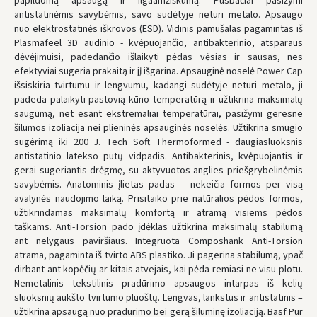
papildomą apsaugą ir ilgaamžiškumą. Pusbačiai pasižymi
UŽSAKYMUS NUO
80 € PRISTATOME NEMOKAMAI!
antistatinėmis savybėmis, savo sudėtyje neturi metalo. Apsaugo
IKI NEMOKAMO PRISTATYMO TRŪKSTA:
80 €
nuo elektrostatinės iškrovos (ESD). Vidinis pamušalas pagamintas iš
Plasmafeel 3D audinio - kvėpuojančio, antibakterinio, atsparaus
* Pristatymo terminai yra preliminarūs ir gali priklausyti nuo kurjerių
užimtumo.
dėvėjimuisi, padedančio išlaikyti pėdas vėsias ir sausas, nes
efektyviai sugeria prakaitą ir jį išgarina. Apsauginė noselė Power Cap
išsiskiria tvirtumu ir lengvumu, kadangi sudėtyje neturi metalo, ji
padeda palaikyti pastovią kūno temperatūrą ir užtikrina maksimalų
saugumą, net esant ekstremaliai temperatūrai, pasižymi geresne
šilumos izoliacija nei plieninės apsauginės noselės. Užtikrina smūgio
sugėrimą iki 200 J. Tech Soft Thermoformed - daugiasluoksnis
antistatinio latekso putų vidpadis. Antibakterinis, kvėpuojantis ir
gerai sugeriantis drėgmę, su aktyvuotos anglies priešgrybelinėmis
savybėmis. Anatominis įlietas padas – nekeičia formos per visą
avalynės naudojimo laiką. Prisitaiko prie natūralios pėdos formos,
užtikrindamas maksimalų komfortą ir atramą visiems pėdos
taškams. Anti-Torsion pado įdėklas užtikrina maksimalų stabilumą
ant nelygaus paviršiaus. Integruota Composhank Anti-Torsion
atrama, pagaminta iš tvirto ABS plastiko. Ji pagerina stabilumą, ypač
dirbant ant kopėčių ar kitais atvejais, kai pėda remiasi ne visu plotu.
Nemetalinis tekstilinis pradūrimo apsaugos intarpas iš kelių
sluoksnių aukšto tvirtumo pluoštų. Lengvas, lankstus ir antistatinis –
užtikrina apsaugą nuo pradūrimo bei gerą šiluminę izoliaciją. Basf Pur