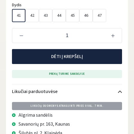
Dydis
41
42
43
44
45
46
47
DĖTI Į KREPŠELĮ
PREKĘ TURIME SANDĖLYJE
Likučiai parduotuvėse
LIKUČIŲ DUOMENYS ATNAUJINTI PRIEŠ
0 VAL. 7 MIN.
Algrima sandėlis
Savanorių pr. 163, Kaunas
Šilutės pl. 2, Klaipėda