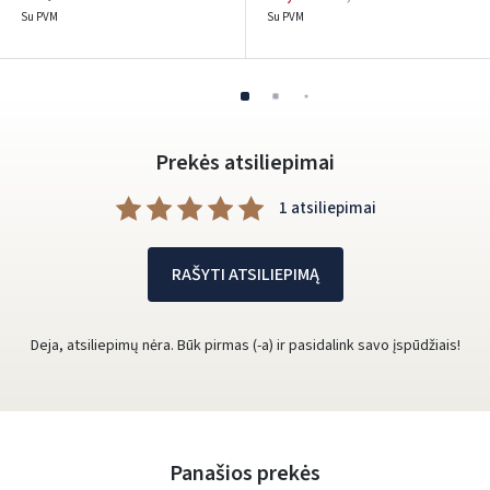
Su PVM
Su PVM
Prekės atsiliepimai
1 atsiliepimai
RAŠYTI ATSILIEPIMĄ
Deja, atsiliepimų nėra. Būk pirmas (-a) ir pasidalink savo įspūdžiais!
Panašios prekės