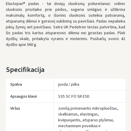
Elastopan® padas - tai dviejų sluoksnių poliuretanas: vidinis
sluoksnis prisitaiko prie pėdos, sugeria smūgius ir užtikrina
maksimalų komfortą, o išorinis sluoksnis suteikia patvarumą,
atsparumą dilimui ir geresnį sukibimą su paviršiais. Padas nepalieka
jokių žymių ant paviršiaus. Satra UK Pedatron testas patvirtina, kad
šis padas tris kartus atsparesnis dilimui nei įprastas padas. Plati
dydžių skalė, pritaikyta vyrams ir moterims. Pusbačių svoris 42
dydžio apie 560 g.
Specifikacija
Spalva
juoda / pilka
Apsaugos klasė
S3S SC FO SR ESD
Įvertinimas:
Viršus
zomšą primenantis mikropluoštas,
skalbiamas, elastingas,
kvėpuojantis, atsparus plyšimui,
mechaniniam poveikiui ir