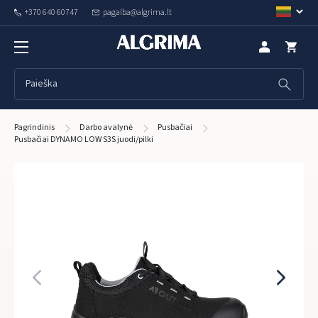
+370 640 60747
pagalba@algrima.lt
Pagrindinis
Darbo avalynė
Pusbačiai
Pusbačiai DYNAMO LOW S3S juodi/pilki