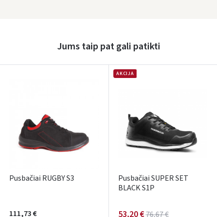
Jums taip pat gali patikti
AKCIJA
Pusbačiai RUGBY S3
Pusbačiai SUPER SET
BLACK S1P
111,73 €
53,20 €
76,67 €