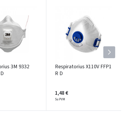
orius 3M 9332
Respiratorius X110V FFP1
 D
R D
1,48 €
Su PVM