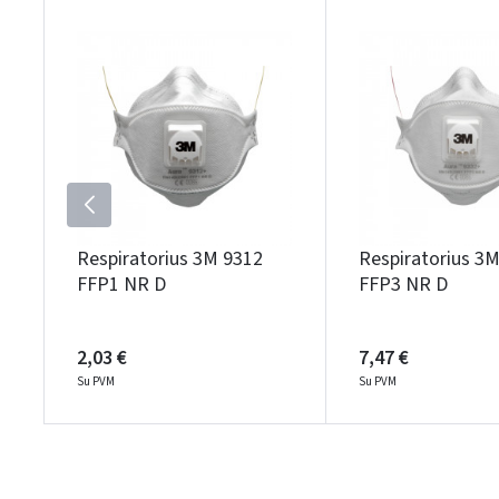
Respiratorius 3M 9312
Respiratorius 3
FFP1 NR D
FFP3 NR D
2,03 €
7,47 €
Su PVM
Su PVM