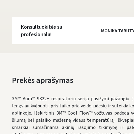
Konsultuokitės su
MONIKA TARUT
profesionalu!
Prekės aprašymas
3M™ Aura™ 9322+ respiratorių serija pasižymi pažangiu tr
lengviau kvėpuoti, prisitaiko prie veido judesių ir suteikia 
aplinkoje. Išskirtinis 3M™ Cool Flow™ vožtuvas padeda ve
šilumą bei palaiko mažesnę vidaus temperatūrą. Iškvepia
smarkiai sumažinama akinių rasojimo tikimybę ir palen