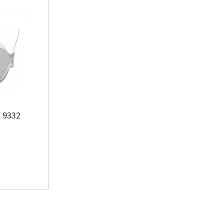
Įvertinimas:
Prisijungti
M 9332
Pamiršote slaptažodį?
ARBA
Facebook
Google
Rašyti atsiliepimą
Dar neturite paskyros? Registruokites