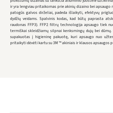
plokštumų dizainas su lanksčia aliuminio juostele užtikrin
ir yra lengviau pritaikomas prie akinių dizaino bei apsaugo n
patogūs galvos dirželiai, padeda išlaikyti, efektyvų priglud
dydžių veidams. Spalvinis kodas, kad būtų paprasta ats
raudonas FFP3). FFP2 filtrų technologija apsaugo tiek nuo
termiškai skleidžiamų silpnai kenksmingų dujų bei dūmų. K
supakuotas į higieninę pakuotę, kuri apsaugo nuo užterš
pritaikyti dėvėti kartu su 3M ™ akiniais ir klausos apsaugos