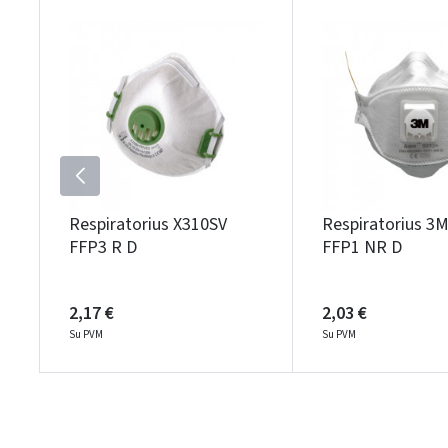
Respiratorius X310SV
Respiratorius 3
FFP3 R D
FFP1 NR D
2,17 €
2,03 €
Su PVM
Su PVM