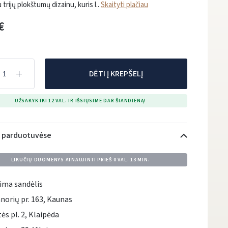
 trijų plokštumų dizainu, kuris l..
Skaityti plačiau
€
DĖTI Į KREPŠELĮ
UŽSAKYK IKI 12 VAL. IR IŠSIŲSIME DAR ŠIANDIENĄ!
i parduotuvėse
LIKUČIŲ DUOMENYS ATNAUJINTI PRIEŠ
0 VAL. 13 MIN.
ima sandėlis
norių pr. 163, Kaunas
tės pl. 2, Klaipėda