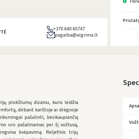
Pane
Prista
+370 640 60747
YTĖ
pagalba@algrima.lt
Speci
ijų plokštumų dizainu, kuris leidžia
Apsa
komfortą, dirbant karštoje ar drėgnoje
iksmingai pašalinti, besikaupiančią
Vožt
mo oro pašalinamas per šį vožtuvą,
gvina kvėpavimą. Reljefinis trijų