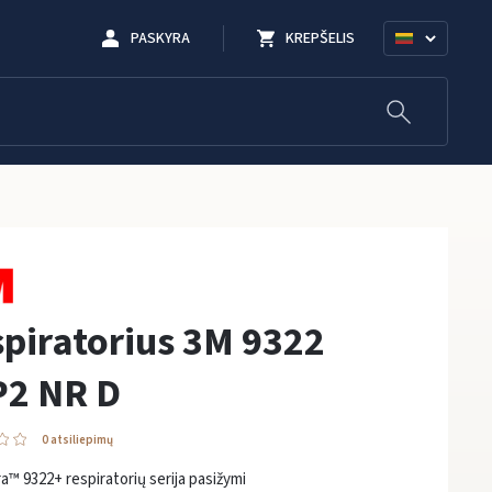
PASKYRA
KREPŠELIS
piratorius 3M 9322
P2 NR D
0 atsiliepimų
™ 9322+ respiratorių serija pasižymi