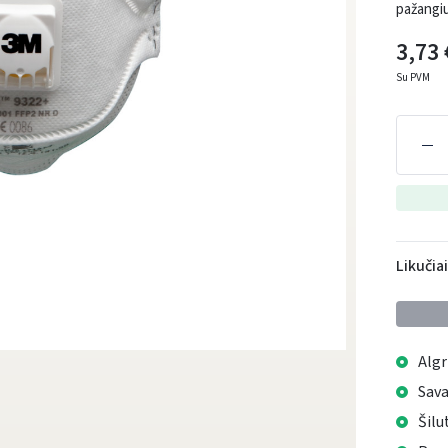
pažangiu
3,73 
Su PVM
Likučia
Algr
Sava
Šilu