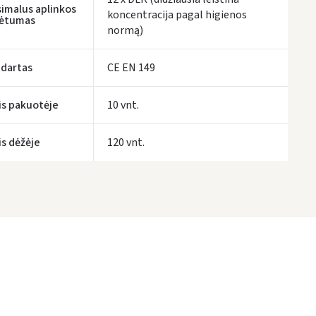
imalus aplinkos
koncentracija pagal higienos
kėtumas
tymo terminai yra preliminarūs ir gali priklausyti nuo kurjerių užimtumo.
normą)
dartas
CE EN 149
is pakuotėje
10 vnt.
is dėžėje
120 vnt.