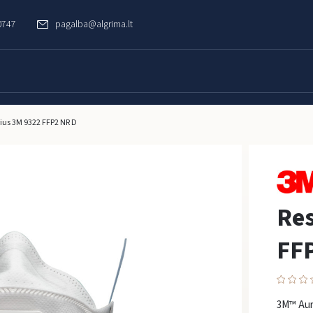
0747
pagalba@algrima.lt
rius 3M 9322 FFP2 NR D
Res
FF
3M™ Aura