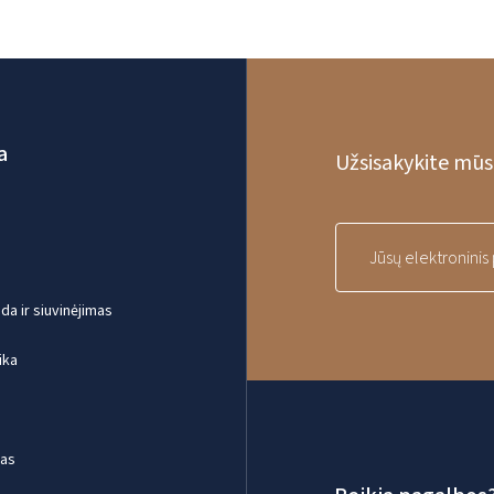
a
Užsisakykite mūsų
a ir siuvinėjimas
ika
mas