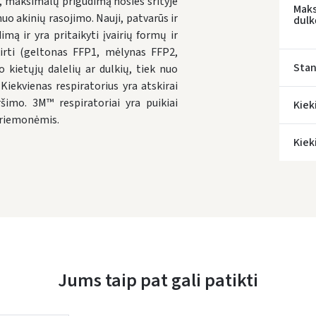
a, maksimalų prigudimą nosies srityje
Maks
uo akinių rasojimo. Nauji, patvarūs ir
dul
* Prista
imą ir yra pritaikyti įvairių formų ir
kirti (geltonas FFP1, mėlynas FFP2,
Stan
 kietųjų dalelių ar dulkių, tiek nuo
iekvienas respiratorius yra atskirai
imo. 3M™ respiratoriai yra puikiai
Kiek
 priemonėmis.
Kiek
Jums taip pat gali patikti