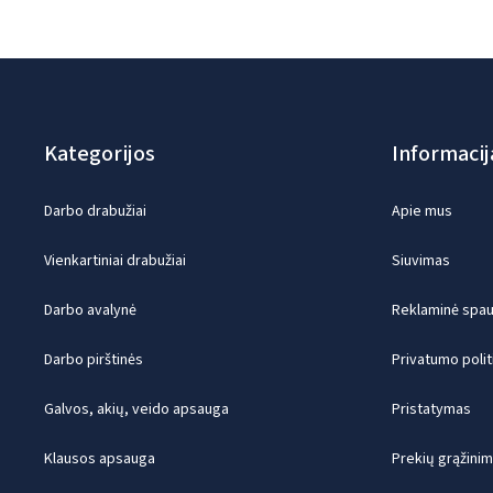
Kategorijos
Informacij
Darbo drabužiai
Apie mus
Vienkartiniai drabužiai
Siuvimas
Darbo avalynė
Reklaminė spaud
Darbo pirštinės
Privatumo polit
Galvos, akių, veido apsauga
Pristatymas
Klausos apsauga
Prekių grąžini