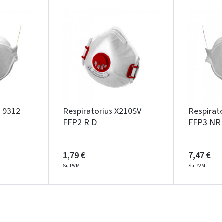
M 9312
Respiratorius X210SV
Respirat
FFP2 R D
FFP3 NR
1,79 €
7,47 €
Su PVM
Su PVM