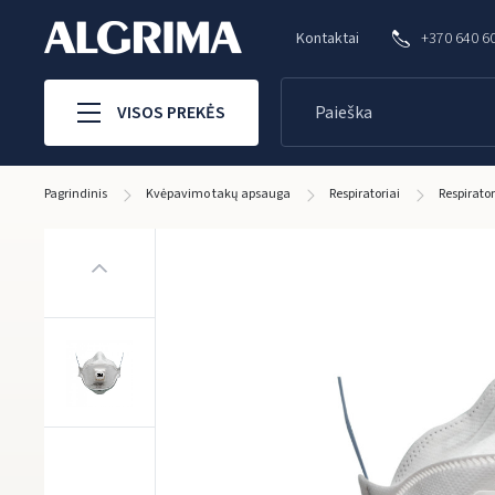
Kontaktai
+370 640 6
VISOS PREKĖS
Pagrindinis
Kvėpavimo takų apsauga
Respiratoriai
Respirato