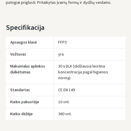
patogiai priglusti. Pritaikytas įvairių formų ir dydžių veidams.
Specifikacija
Apsaugos klasė
FFP3
Vožtuvas
yra
Maksimalus aplinkos
30 x DLK (didžiausia leistina
dulkėtumas
koncentracija pagal higienos
normą)
Standartas
CE EN 149
Įvertinimas:
Kiekis pakuotėje
10 vnt.
Kiekis dėžėje
360 vnt.