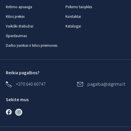
Kritimo apsauga
Pirkimo taisyklės
Kitos prekės
Kontaktai
Vaikiški drabužiai
Katalogai
Išpardavimas
Darbo įrankiai ir kitos priemonės
Reikia pagalbos?
+370 640 60747
pagalba@algrima.lt
Sekite mus