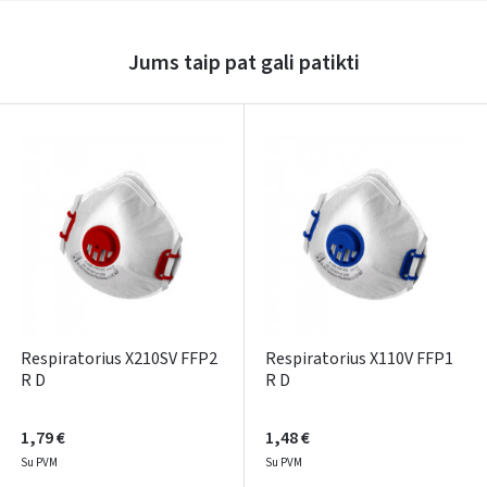
Prisijungti
Jums taip pat gali patikti
Pamiršote slaptažodį?
ARBA
Facebook
Google
Rašyti atsiliepimą
Dar neturite paskyros? Registruokites
Respiratorius X210SV FFP2
Respiratorius X110V FFP1
R D
R D
1,79 €
1,48 €
Su PVM
Su PVM