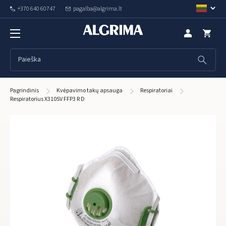
+370 640 60747
pagalba@algrima.lt
Pagrindinis
Kvėpavimo takų apsauga
Respiratoriai
Respiratorius X310SV FFP3 R D