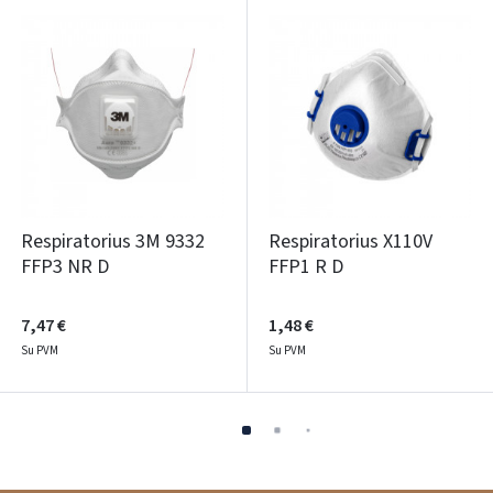
Respiratorius 3M 9332
Respiratorius X110V
FFP3 NR D
FFP1 R D
7,47 €
1,48 €
Su PVM
Su PVM