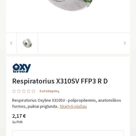
Respiratorius X310SV FFP3 R D
0 atsiliepimų
Respiratorius Oxyline X310SV - polipropileninis, anatomiškos
formos, puikiai priglunda..
Skaityti plačiau
2,17 €
Su PVM