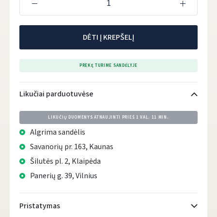
DĖTI Į KREPŠELĮ
PREKĘ TURIME SANDĖLYJE
Likučiai parduotuvėse
LIKUČIŲ DUOMENYS ATNAUJINTI PRIEŠ
1 VAL. 11 MIN.
Algrima sandėlis
Savanorių pr. 163, Kaunas
Šilutės pl. 2, Klaipėda
Panerių g. 39, Vilnius
Pristatymas