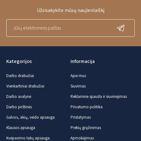
Užsisakykite mūsų naujienlaiškį
Kategorijos
Informacija
Darbo drabužiai
Apie mus
Vienkartiniai drabužiai
Siuvimas
Darbo avalynė
Reklaminė spauda ir siuvinėjimas
Darbo pirštinės
Privatumo politika
Galvos, akių, veido apsauga
Pristatymas
Klausos apsauga
Prekių grąžinimas
Kvėpavimo takų apsauga
Apmokėjimas