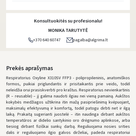
Atsiėmimo taškai
- 0.00 €
Antradienį, Rugpjūčio 11 d.
Konsultuokitės su profesionalu!
DPD kurjeris
- 5.00 €
MONIKA TARUTYTĖ
Antradienį, Rugpjūčio 11 d.
+370 640 60747
pagalba@algrima.lt
DPD paštomatai
- 4.00 €
Antradienį, Rugpjūčio 11 d.
LP Express paštomatai
- 2.50 €
Prekės aprašymas
Antradienį, Rugpjūčio 11 d.
Respiratorius Oxyline X310SV FFP3 - polipropileninis, anatomiškos
formos, puikiai priglundantis ir prisitaikantis prie veido, todėl
LP Express kurjeris
- 4.00 €
neleidžia orui prasiskverbti pro kraštus. Respiratorius nevienkartinis
Antradienį, Rugpjūčio 11 d.
(R – reusable) – jį galima naudoti ilgiau nei vieną pamainą. Aukštos
kokybės medžiagos užtikrina itin mažą pasipriešinimą kvėpuojant,
UŽSAKYMUS NUO
80 € PRISTATOME NEMOKAMAI!
maksimalų efektyvumą ir komfortą, todėl patogu dirbti net ir ilgą
IKI NEMOKAMO PRISTATYMO TRŪKSTA:
80 €
laiką. Prakaitą sugerianti juostelė – itin naudinga dirbant aukštos
temperatūros ar didelio santykinio oro drėgnumo aplinkose, arba
* Pristatymo terminai yra preliminarūs ir gali priklausyti nuo kurjerių
užimtumo.
tiesiog dirbant fiziškai sunkų darbą. Reguliuojama nosies srities
dalis ir reguliuojamo ilgio galvos dirželiai, padeda respiratoriui