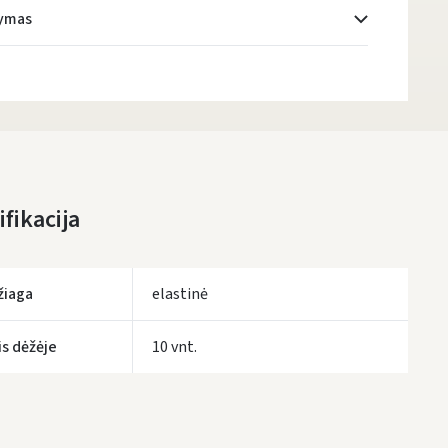
tymas
Atsiėmimo taškai
- 0.00 €
Pirmadienį, Rugpjūčio 10 d.
DPD kurjeris
- 5.00 €
Pirmadienį, Rugpjūčio 10 d.
DPD paštomatai
- 4.00 €
fikacija
Pirmadienį, Rugpjūčio 10 d.
LP Express paštomatai
- 2.50 €
Pirmadienį, Rugpjūčio 10 d.
žiaga
elastinė
LP Express kurjeris
- 4.00 €
Pirmadienį, Rugpjūčio 10 d.
is dėžėje
10 vnt.
UŽSAKYMUS NUO
80 € PRISTATOME NEMOKAMAI!
IKI NEMOKAMO PRISTATYMO TRŪKSTA:
80 €
tymo terminai yra preliminarūs ir gali priklausyti nuo kurjerių užimtumo.