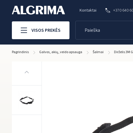
Kontaktai
+370 640 6
VISOS PREKĖS
Pagrindinis
Galvos, akių, veido apsauga
Šalmai
Dirželis 3M 