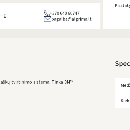
Prista
+370 640 60747
YTĖ
pagalba@algrima.lt
Speci
 taškų tvirtinimo sistema. Tinka 3M™
Med
Kiek
* Prista