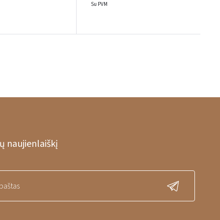
Su PVM
 naujienlaiškį