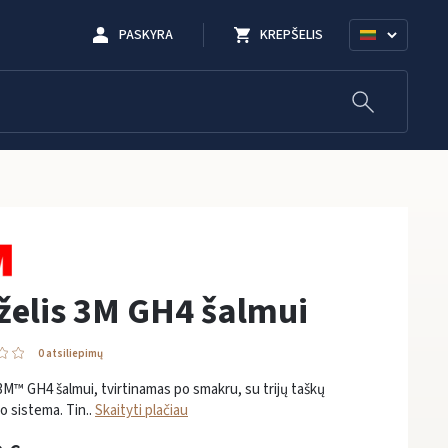
PASKYRA
KREPŠELIS
želis 3M GH4 šalmui
0 atsiliepimų
 3M™ GH4 šalmui, tvirtinamas po smakru, su trijų taškų
mo sistema. Tin..
Skaityti plačiau