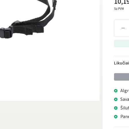
10,19
Su PVM
Likučia
Algr
Sava
Šilu
Pane