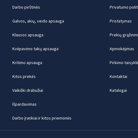
Darbo pirštinės
Privatumo polit
Galvos, akių, veido apsauga
Pristatymas
Klausos apsauga
Prekių grąžini
Kvėpavimo takų apsauga
Apmokėjimas
Kritimo apsauga
Pirkimo taisykl
Kitos prekės
Kontaktai
Vaikiški drabužiai
Katalogai
Išpardavimas
Darbo įrankiai ir kitos priemonės