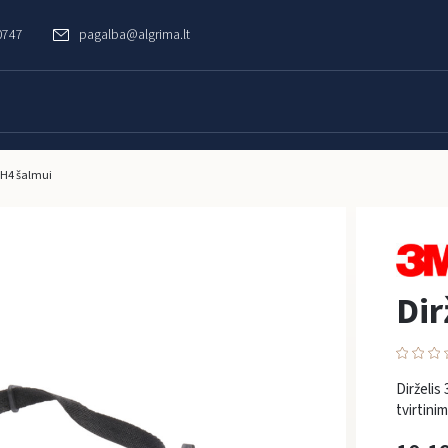
0747
pagalba@algrima.lt
GH4 šalmui
Dir
Dirželis
tvirtini