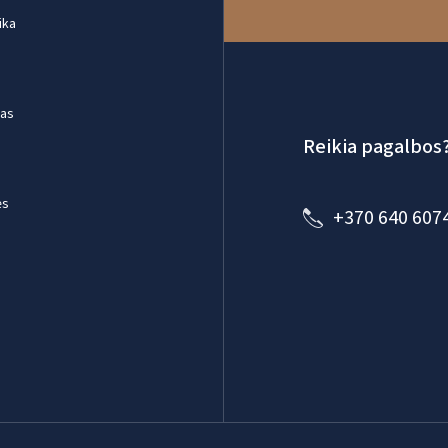
ika
mas
Reikia pagalbos
ės
+370 640 607