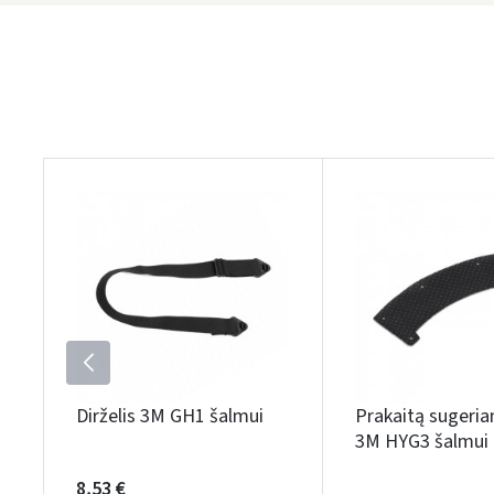
Dirželis 3M GH1 šalmui
Prakaitą sugeria
3M HYG3 šalmui
8,53 €