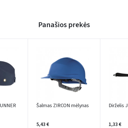
Panašios prekės
 RUNNER
Šalmas ZIRCON mėlynas
Dirželis
5,43 €
1,33 €