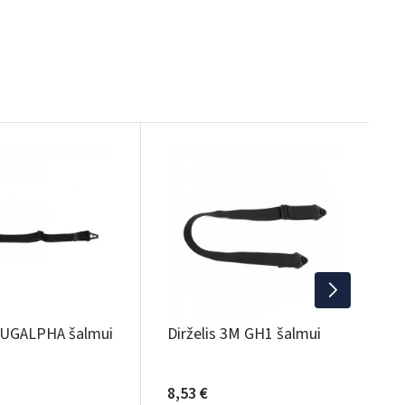
NAU
Š
b
5
S
 JUGALPHA šalmui
Dirželis 3M GH1 šalmui
8,53 €