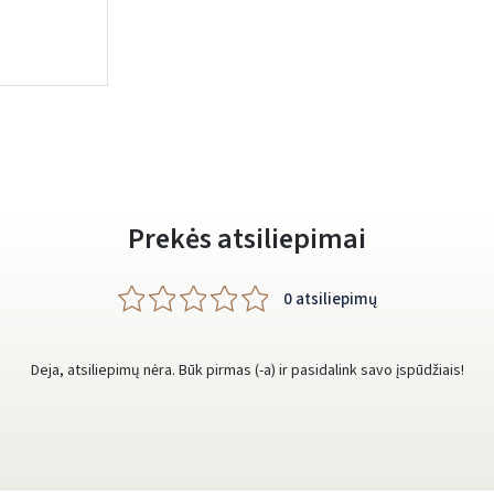
Prisijungti
Pamiršote slaptažodį?
ARBA
Facebook
Google
Prekės atsiliepimai
Rašyti atsiliepimą
Dar neturite paskyros? Registruokites
0 atsiliepimų
Deja, atsiliepimų nėra. Būk pirmas (-a) ir pasidalink savo įspūdžiais!