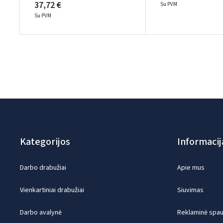
37,72 €
Su PVM
Su PVM
Kategorijos
Informacij
Darbo drabužiai
Apie mus
Vienkartiniai drabužiai
Siuvimas
Darbo avalynė
Reklaminė spaud