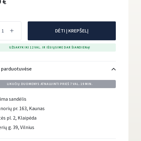
 €
DĖTI Į KREPŠELĮ
UŽSAKYK IKI 12 VAL. IR IŠSIŲSIME DAR ŠIANDIENĄ!
i parduotuvėse
LIKUČIŲ DUOMENYS ATNAUJINTI PRIEŠ
7 VAL. 19 MIN.
ima sandėlis
norių pr. 163, Kaunas
tės pl. 2, Klaipėda
rių g. 39, Vilnius