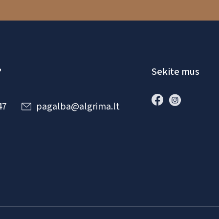
?
Sekite mus
47
pagalba@algrima.lt