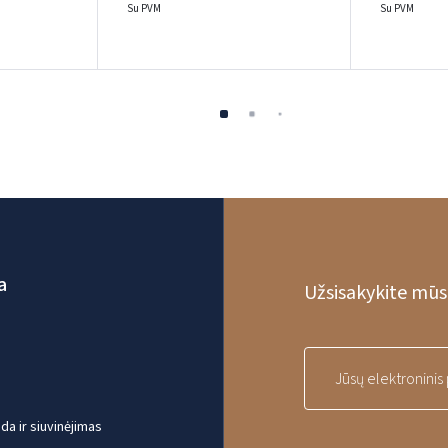
Su PVM
Su PVM
a
Užsisakykite mūsų
a ir siuvinėjimas