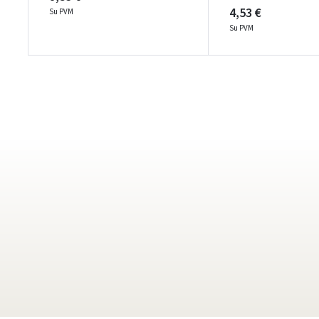
4,53 €
Su PVM
Su PVM