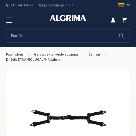
+370 640 60747
pagalba@algrima.lt
Pagrindinis
Galvos, akių, veido apsauga
Šalmai
Dirželis DYNAMIC JUGALPHA šalmui