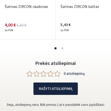
Šalmas ZIRCON raudonas
Šalmas ZIRCON baltas
Google
Rašyti atsiliepimą
4,00 €
5,43 €
5,43 €
Dar neturite paskyros? Registruokites
Su PVM
Su PVM
Prekės atsiliepimai
0 atsiliepimų
RAŠYTI ATSILIEPIMĄ
Deja, atsiliepimų nėra. Būk pirmas (-a) ir pasidalink savo įspūdžiais!