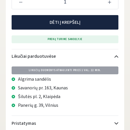
DĖTI Į KREPŠELĮ
PREKĘ TURIME SANDĖLYJE
Likučiai parduotuvėse
LIKUČIŲ DUOMENYS ATNAUJINTI PRIEŠ
1 VAL. 22 MIN.
Algrima sandėlis
Savanorių pr. 163, Kaunas
Šilutės pl. 2, Klaipėda
Panerių g. 39, Vilnius
Pristatymas