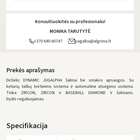
Atsiėmimo taškai
- 0.00 €
Penktadienį, Rugpjūčio 7 d.
Konsultuokitės su profesionalu!
DPD kurjeris
- 5.00 €
MONIKA TARUTYTĖ
Penktadienį, Rugpjūčio 7 d.
+370 640 60747
pagalba@algrima.lt
DPD paštomatai
- 4.00 €
Penktadienį, Rugpjūčio 7 d.
LP Express paštomatai
- 2.50 €
Prekės aprašymas
Penktadienį, Rugpjūčio 7 d.
Dirželis DYNAMIC JUGALPHA šalmui be smakro apsaugos. Su
keturių taškų tvirtinimo sistema ir automatine atsegimo sistema.
LP Express kurjeris
- 4.00 €
Tinka ZIRCON, ZIRCON ir BASEBALL DIAMOND V šalmams.
Penktadienį, Rugpjūčio 7 d.
Dydis reguliuojamas.
UŽSAKYMUS NUO
80 € PRISTATOME NEMOKAMAI!
IKI NEMOKAMO PRISTATYMO TRŪKSTA:
80 €
Specifikacija
* Pristatymo terminai yra preliminarūs ir gali priklausyti nuo kurjerių
užimtumo.