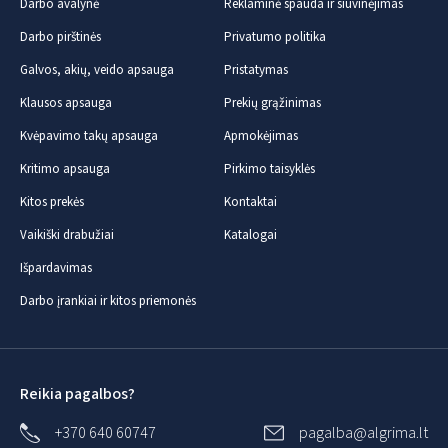
Darbo avalynė
Reklaminė spauda ir siuvinėjimas
Darbo pirštinės
Privatumo politika
Galvos, akių, veido apsauga
Pristatymas
Klausos apsauga
Prekių grąžinimas
Kvėpavimo takų apsauga
Apmokėjimas
Kritimo apsauga
Pirkimo taisyklės
Kitos prekės
Kontaktai
Vaikiški drabužiai
Katalogai
Išpardavimas
Darbo įrankiai ir kitos priemonės
Reikia pagalbos?
+370 640 60747
pagalba@algrima.lt