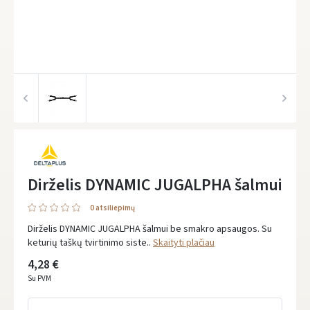
Dirželis DYNAMIC JUGALPHA šalmui
0 atsiliepimų
Dirželis DYNAMIC JUGALPHA šalmui be smakro apsaugos. Su
keturių taškų tvirtinimo siste..
Skaityti plačiau
4,28 €
Su PVM