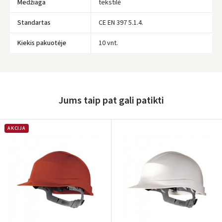
Medžiaga
tekstilė
Standartas
CE EN 397 5.1.4.
Kiekis pakuotėje
10 vnt.
Įvertinimas:
Jums taip pat gali patikti
AKCIJA
Prisijungti
Pamiršote slaptažodį?
ARBA
Facebook