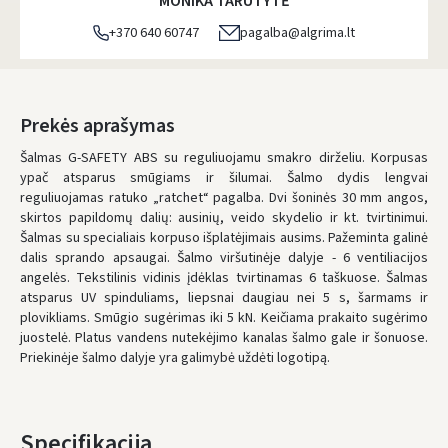
MONIKA TARUTYTĖ
+370 640 60747
pagalba@algrima.lt
Prekės aprašymas
Šalmas G-SAFETY ABS su reguliuojamu smakro dirželiu. Korpusas
ypač atsparus smūgiams ir šilumai. Šalmo dydis lengvai
reguliuojamas ratuko „ratchet“ pagalba. Dvi šoninės
30
mm angos,
skirtos papildomų dalių: ausinių, veido skydelio ir kt. tvirtinimui.
Šalmas su specialiais korpuso išplatėjimais ausims. Pažeminta galinė
dalis sprando apsaugai. Šalmo viršutinėje dalyje - 6 ventiliacijos
angelės. Tekstilinis vidinis įdėklas tvirtinamas 6 taškuose. Šalmas
atsparus UV spinduliams, liepsnai daugiau nei 5 s, šarmams ir
plovikliams. Smūgio sugėrimas iki 5 kN. Keičiama prakaito sugėrimo
juostelė.
Platus vandens nutekėjimo kanalas šalmo gale ir šonuose.
Priekinėje šalmo dalyje yra galimybė uždėti logotipą.
Specifikacija