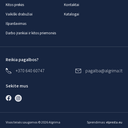
Kitos prekės
Kontaktai
Vaikiški drabužiai
Katalogai
Išpardavimas
Darbo įrankiai ir kitos priemonės
Reikia pagalbos?
+370 640 60747
pagalba@algrima.lt
Sekite mus
Visos teisės saugomos © 2026 Algrima
Sprendimas:
elpresta.eu