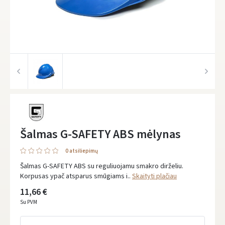
Šalmas G-SAFETY ABS mėlynas
0 atsiliepimų
Šalmas G-SAFETY ABS su reguliuojamu smakro dirželiu.
Korpusas ypač atsparus smūgiams i..
Skaityti plačiau
11,66 €
Su PVM