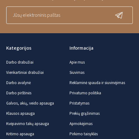
Kategorijos
Informacija
Darbo drabužiai
Apie mus
Vienkartiniai drabužiai
Siuvimas
Darbo avalynė
Reklaminė spauda ir siuvinėjimas
Darbo pirštinės
Privatumo politika
Galvos, akių, veido apsauga
Pristatymas
Klausos apsauga
Prekių grąžinimas
Kvėpavimo takų apsauga
Apmokėjimas
Kritimo apsauga
Pirkimo taisyklės