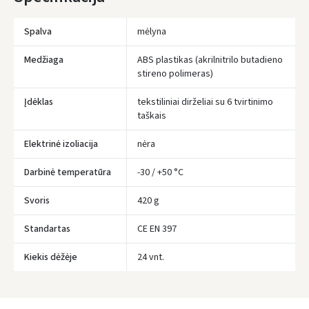
Spalva
mėlyna
Medžiaga
ABS plastikas (akrilnitrilo butadieno
stireno polimeras)
Įdėklas
tekstiliniai dirželiai su 6 tvirtinimo
taškais
Elektrinė izoliacija
nėra
Darbinė temperatūra
-30 / +50 °C
Svoris
420 g
Įvertinimas:
Standartas
CE EN 397
Kiekis dėžėje
24 vnt.
Prisijungti