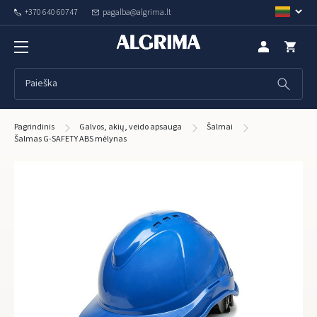
+370 640 60747
pagalba@algrima.lt
Pagrindinis
Galvos, akių, veido apsauga
Šalmai
Šalmas G-SAFETY ABS mėlynas