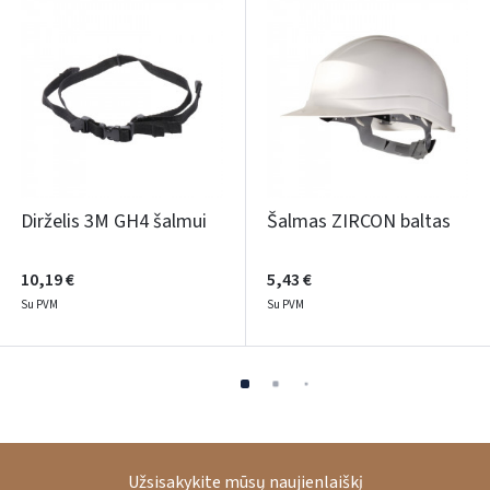
Dirželis 3M GH4 šalmui
Šalmas ZIRCON baltas
10,19 €
5,43 €
Su PVM
Su PVM
Užsisakykite mūsų naujienlaiškį