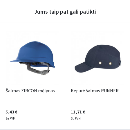
Jums taip pat gali patikti
Pamiršote slaptažodį?
ARBA
Facebook
Google
Rašyti atsiliepimą
Dar neturite paskyros? Registruokites
Šalmas ZIRCON mėlynas
Kepurė šalmas RUNNER
5,43 €
11,71 €
Su PVM
Su PVM