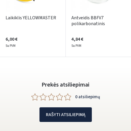
Facebook
Google
Laikiklis YELLOWMASTER
Antveidis BBFV7
polikarbonatinis
Rašyti atsiliepimą
6,00 €
4,84 €
Dar neturite paskyros? Registruokites
Su PVM
Su PVM
Prekės atsiliepimai
0 atsiliepimų
RAŠYTI ATSILIEPIMĄ