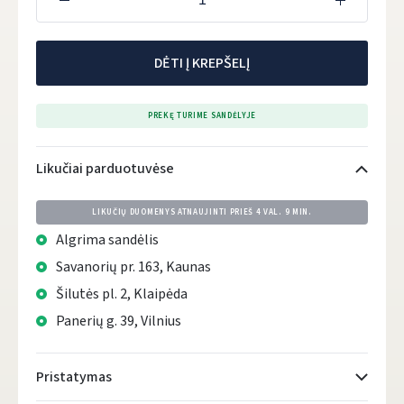
DĖTI Į KREPŠELĮ
PREKĘ TURIME SANDĖLYJE
Likučiai parduotuvėse
LIKUČIŲ DUOMENYS ATNAUJINTI PRIEŠ
4 VAL. 9 MIN.
Algrima sandėlis
Savanorių pr. 163, Kaunas
Šilutės pl. 2, Klaipėda
Panerių g. 39, Vilnius
Pristatymas