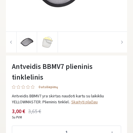
Antveidis BBMV7 plieninis
tinklelinis
0 atsiliepimų
Antveidis BBMV7 yra skirtas naudoti kartu su laikikliu
YELLOWMASTER. Plieninis tinklel..
Skaityti plačiau
3,00 €
3,65 €
Su PVM