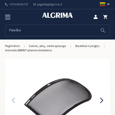
+370 640 60747
pagalba@algrima.lt
Pagrindinis
Galvos, akių, veido apsauga
Skydeliai ir jungtys
Antveidis BBMV7 plieninis tinklelinis