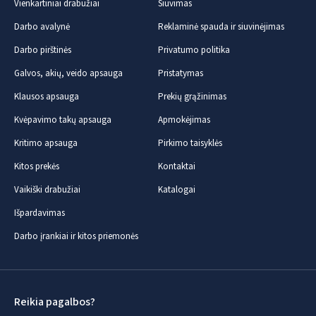
Vienkartiniai drabužiai
Siuvimas
Darbo avalynė
Reklaminė spauda ir siuvinėjimas
Darbo pirštinės
Privatumo politika
Galvos, akių, veido apsauga
Pristatymas
Klausos apsauga
Prekių grąžinimas
Kvėpavimo takų apsauga
Apmokėjimas
Kritimo apsauga
Pirkimo taisyklės
Kitos prekės
Kontaktai
Vaikiški drabužiai
Katalogai
Išpardavimas
Darbo įrankiai ir kitos priemonės
Reikia pagalbos?