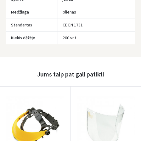
Medžiaga
plienas
Standartas
CE EN 1731
Kiekis dėžėje
200 vnt.
Įvertinimas:
Jums taip pat gali patikti
Prisijungti
Pamiršote slaptažodį?
ARBA