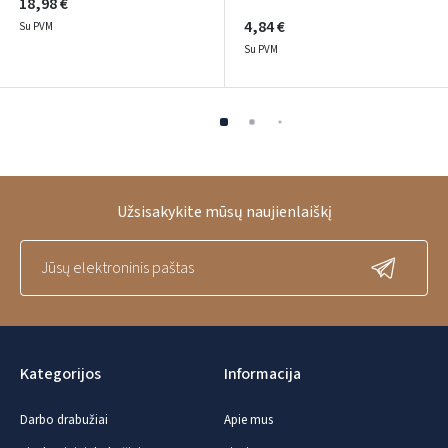
18,98 €
4,84 €
Su PVM
Su PVM
Užsisakykite mūsų naujienlaiškį
Kategorijos
Informacija
Darbo drabužiai
Apie mus