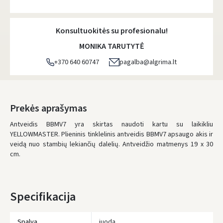
Atsiėmimo taškai
- 0.00 €
Pirmadienį, Rugpjūčio 10 d.
Konsultuokitės su profesionalu!
DPD kurjeris
- 5.00 €
MONIKA TARUTYTĖ
Pirmadienį, Rugpjūčio 10 d.
+370 640 60747
pagalba@algrima.lt
DPD paštomatai
- 4.00 €
Pirmadienį, Rugpjūčio 10 d.
LP Express paštomatai
- 2.50 €
Prekės aprašymas
Pirmadienį, Rugpjūčio 10 d.
Antveidis BBMV7 yra skirtas naudoti kartu su laikikliu
YELLOWMASTER. Plieninis tinklelinis antveidis BBMV7 apsaugo akis ir
LP Express kurjeris
- 4.00 €
veidą nuo stambių lekiančių dalelių. Antveidžio matmenys 19 x 30
Pirmadienį, Rugpjūčio 10 d.
cm.
UŽSAKYMUS NUO
80 € PRISTATOME NEMOKAMAI!
IKI NEMOKAMO PRISTATYMO TRŪKSTA:
80 €
Specifikacija
* Pristatymo terminai yra preliminarūs ir gali priklausyti nuo kurjerių
užimtumo.
Spalva
juoda