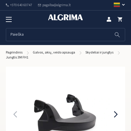
+370 640 60747
pagalba@algrima.lt
Pagrindinis
Galvos, akių, veido apsauga
Skydeliai ir jungtys
Jungtis 3M FH1