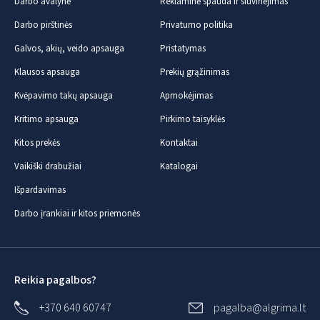
Darbo avalynė
Reklaminė spauda ir siuvinėjimas
Darbo pirštinės
Privatumo politika
Galvos, akių, veido apsauga
Pristatymas
Klausos apsauga
Prekių grąžinimas
Kvėpavimo takų apsauga
Apmokėjimas
Kritimo apsauga
Pirkimo taisyklės
Kitos prekės
Kontaktai
Vaikiški drabužiai
Katalogai
Išpardavimas
Darbo įrankiai ir kitos priemonės
Reikia pagalbos?
+370 640 60747
pagalba@algrima.lt