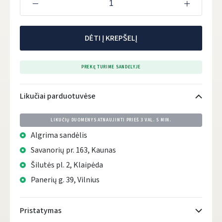
DĖTI Į KREPŠELĮ
PREKĘ TURIME SANDĖLYJE
Likučiai parduotuvėse
LIKUČIŲ DUOMENYS ATNAUJINTI PRIEŠ
3 VAL. 5 MIN.
Algrima sandėlis
Savanorių pr. 163, Kaunas
Šilutės pl. 2, Klaipėda
Panerių g. 39, Vilnius
Pristatymas