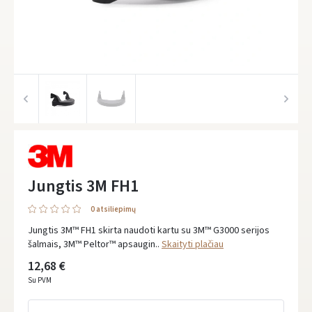
Jungtis 3M FH1
0 atsiliepimų
Jungtis 3M™ FH1 skirta naudoti kartu su 3M™ G3000 serijos
šalmais, 3M™ Peltor™ apsaugin..
Skaityti plačiau
12,68 €
Su PVM