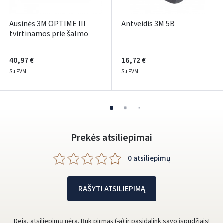
Google
Ausinės 3M OPTIME III
Antveidis 3M 5B
tvirtinamos prie šalmo
Rašyti atsiliepimą
Dar neturite paskyros? Registruokites
40,97 €
16,72 €
Su PVM
Su PVM
Prekės atsiliepimai
0 atsiliepimų
RAŠYTI ATSILIEPIMĄ
Deja, atsiliepimų nėra. Būk pirmas (-a) ir pasidalink savo įspūdžiais!