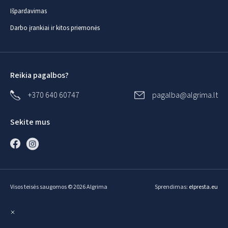
Išpardavimas
Darbo įrankiai ir kitos priemonės
Reikia pagalbos?
+370 640 60747
pagalba@algrima.lt
Sekite mus
Visos teisės saugomos © 2026 Algrima
Sprendimas:
elpresta.eu