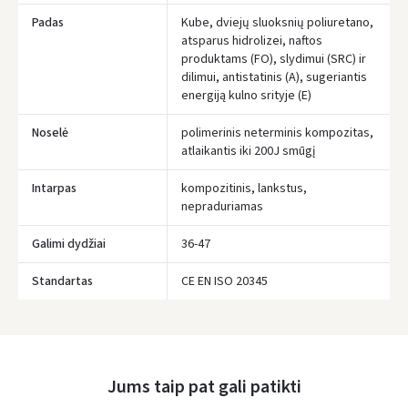
Padas
Kube, dviejų sluoksnių poliuretano,
atsparus hidrolizei, naftos
Įvertinimas:
produktams (FO), slydimui (SRC) ir
dilimui, antistatinis (A), sugeriantis
energiją kulno srityje (E)
Noselė
polimerinis neterminis kompozitas,
atlaikantis iki 200J smūgį
Prisijungti
Intarpas
kompozitinis, lankstus,
nepraduriamas
Pamiršote slaptažodį?
Galimi dydžiai
36-47
ARBA
Standartas
CE EN ISO 20345
Facebook
Google
Rašyti atsiliepimą
Jums taip pat gali patikti
Dar neturite paskyros? Registruokites