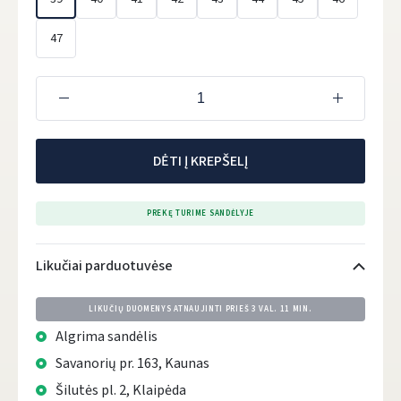
47
DĖTI Į KREPŠELĮ
PREKĘ TURIME SANDĖLYJE
Likučiai parduotuvėse
LIKUČIŲ DUOMENYS ATNAUJINTI PRIEŠ
3 VAL. 11 MIN.
Algrima sandėlis
Savanorių pr. 163, Kaunas
Šilutės pl. 2, Klaipėda