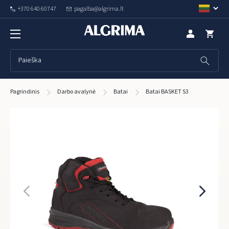
+370 640 60747
pagalba@algrima.lt
Pagrindinis
Darbo avalynė
Batai
Batai BASKET S3