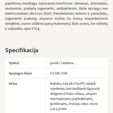
papildomų medžiagų sukuriamas komfortas: išimamas, antistatinis,
anatominis, prakaitą sugeriantis, antibakterinis. Batai apsaugo nuo
* Pristatymo terminai yra preliminarūs ir gali priklausyti nuo kurjerių
elektrostatinės iškrovos (ESD). Paminkštintas liežuvis ir pamušalas,
užimtumo.
sugeriantis prakaitą, atsparus trinčiai. Su šviesą atspindinčiomis
detalėmis, kurios užtikrina gerą matomumą. Bato svoris, be raištelių
ir vidpadžio, apie 570 g.
Specifikacija
Spalva
juoda / raudona
Apsaugos klasė
S3 SRC ESD
Viršus
Nubuko oda IdroTech®, nelaidi
vandeniui, bet leidžianti išgaruoti
drėgmei iš bato vidaus, atspari
mechaniniams pažeidimams,
įbrėžimams, trinčiai; odos storis
1,8-2,0 mm