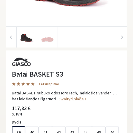
Batai BASKET S3
1 atsiliepimai
Batai BASKET Nubuko odos IdroTech, nelaidžios vandeniui,
bet leidžiančios išgaruoti ..
Skaityti plačiau
117,83 €
Su PVM
Dydis
39
40
41
42
43
44
45
46