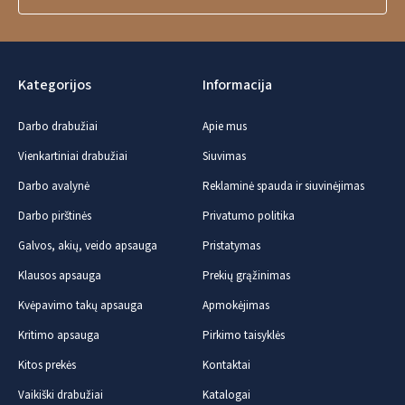
Kategorijos
Informacija
Darbo drabužiai
Apie mus
Vienkartiniai drabužiai
Siuvimas
Darbo avalynė
Reklaminė spauda ir siuvinėjimas
Darbo pirštinės
Privatumo politika
Galvos, akių, veido apsauga
Pristatymas
Klausos apsauga
Prekių grąžinimas
Kvėpavimo takų apsauga
Apmokėjimas
Kritimo apsauga
Pirkimo taisyklės
Kitos prekės
Kontaktai
Vaikiški drabužiai
Katalogai