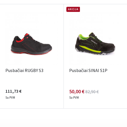
AKCIJA
Pusbačiai RUGBY S3
Pusbačiai SINAI S1P
111,73 €
50,00 €
82,90 €
Su PVM
Su PVM