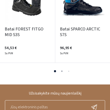
Batai FOREST FITGO
Batai SPARCO ARCTIC
MID S3S
S7S
54,53 €
96,95 €
Su PVM
Su PVM
Užsisakykite mūsų naujienlaiškį