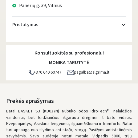
Panerių g. 39, Vilnius
Pristatymas
Atsiėmimo taškai
- 0.00 €
Pirmadienį, Rugpjūčio 10 d.
Konsultuokitės su profesionalu!
DPD kurjeris
- 0.00 €
MONIKA TARUTYTĖ
Pirmadienį, Rugpjūčio 10 d.
+370 640 60747
pagalba@algrima.lt
DPD paštomatai
- 0.00 €
Pirmadienį, Rugpjūčio 10 d.
LP Express paštomatai
- 0.00 €
Prekės aprašymas
Pirmadienį, Rugpjūčio 10 d.
Batai BASKET S3 (KU037N) Nubuko odos IdroTech
, nelaidžios
®
LP Express kurjeris
- 0.00 €
vandeniui, bet leidžiančios išgaruoti drėgmei iš bato vidaus.
Kvėpuojantys, išsiskiria lengvumu, ilgaamžiškumu ir komfortu. Batai
Pirmadienį, Rugpjūčio 10 d.
turi apsaugą nuo slydimo ant stačių stogų. Pasižymi antistatinėmis
savybėmis. Savo sudėtyje neturi metalo. Vidpadis 5000, trijų
ŠIĄ PREKĘ PRISTATYSIME JUMS
NEMOKAMAI!