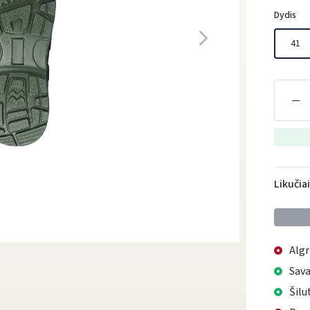
Dydis
41
Likučia
Algr
Sava
Šilu