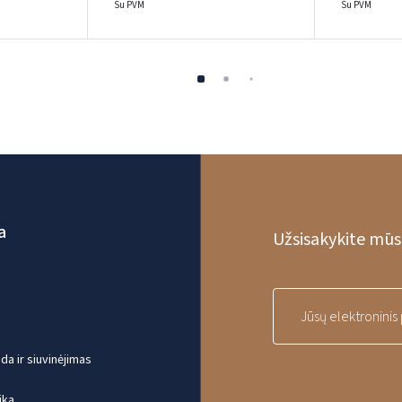
Su PVM
Su PVM
a
Užsisakykite mūsų
a ir siuvinėjimas
ika