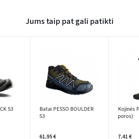
Jums taip pat gali patikti
Įvertinimas:
Prisijungti
Pamiršote slaptažodį?
ARBA
ACK S3
Batai PESSO BOULDER
Kojinės 
S3
poros)
Facebook
Google
61,95 €
7,41 €