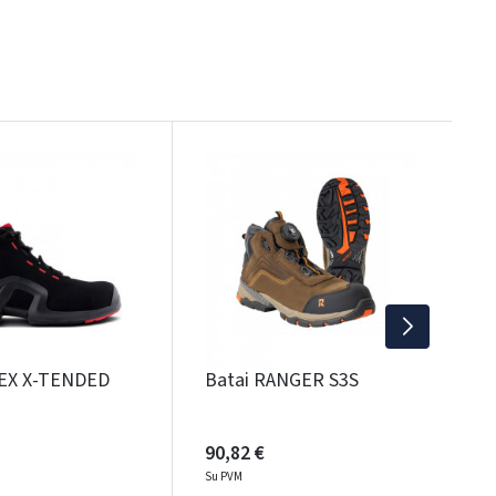
UŽS
B
B
1
S
VEX X-TENDED
Batai RANGER S3S
90,82 €
Su PVM