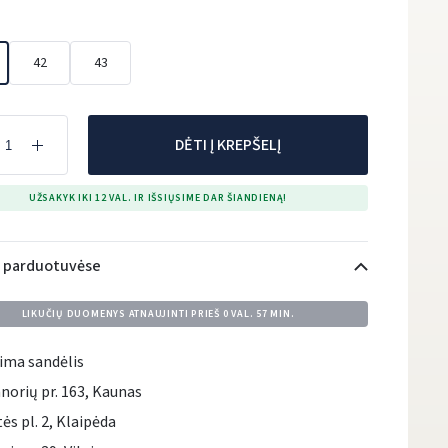
42
43
DĖTI Į KREPŠELĮ
UŽSAKYK IKI 12 VAL. IR IŠSIŲSIME DAR ŠIANDIENĄ!
i parduotuvėse
LIKUČIŲ DUOMENYS ATNAUJINTI PRIEŠ
0 VAL. 57 MIN.
ima sandėlis
norių pr. 163, Kaunas
tės pl. 2, Klaipėda