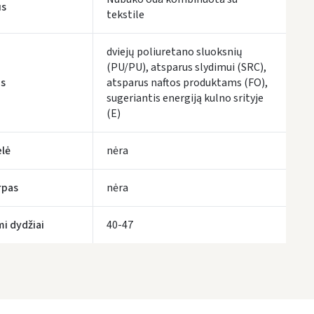
us
tekstile
tymo terminai yra preliminarūs ir gali priklausyti nuo kurjerių užimtumo.
dviejų poliuretano sluoksnių
(PU/PU), atsparus slydimui (SRC),
s
atsparus naftos produktams (FO),
sugeriantis energiją kulno srityje
(E)
lė
nėra
rpas
nėra
mi dydžiai
40-47