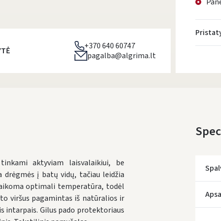
Pane
Prista
+370 640 60747
YTĖ
pagalba@algrima.lt
Speci
nkami aktyviam laisvalaikiui, be
Spal
 drėgmės į batų vidų, tačiau leidžia
šlaikoma optimali temperatūra, todėl
Apsa
to viršus pagamintas iš natūralios ir
s intarpais. Gilus pado protektoriaus