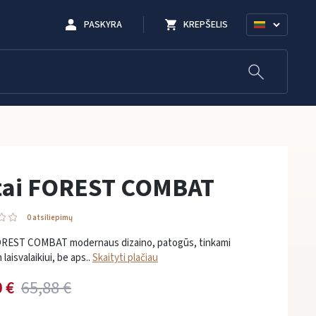
PASKYRA
KREPŠELIS
tai FOREST COMBAT
0 atsiliepimų
OREST COMBAT modernaus dizaino, patogūs, tinkami
laisvalaikiui, be aps..
Skaityti plačiau
 €
65,88 €