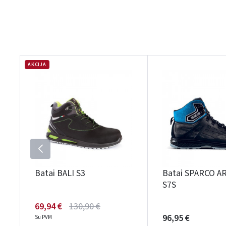
AKCIJA
Batai BALI S3
Batai SPARCO A
S7S
69,94 €
130,90 €
96,95 €
Su PVM