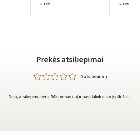
Rašyti atsiliepimą
Su PVM
Su PVM
Dar neturite paskyros? Registruokites
Prekės atsiliepimai
0 atsiliepimų
Deja, atsiliepimų nėra. Būk pirmas (-a) ir pasidalink savo įspūdžiais!