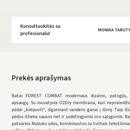
Konsultuokitės su
MONIKA TARUT
profesionalu!
Prekės aprašymas
Batai FOREST COMBAT modernaus dizaino, patogūs, ti
apsaugų. Su inovatyvia O2Dry membrana, kuri nepraleidžia
pėdai „kvėpuoti“, išgarinant vandens garus į išorę. Taip i
pėdos išlieka sausos net ir sudėtingomis oro sąlygomis. Ba
patvarios Nubuko odos, kombinuotos su tvirtais tekstiliniai