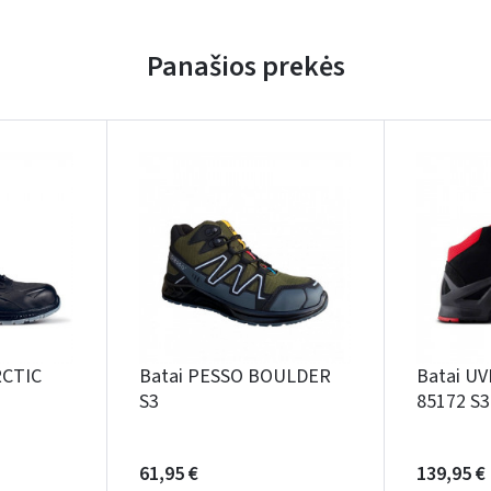
Panašios prekės
RCTIC
Batai PESSO BOULDER
Batai U
S3
85172 S3
61,95 €
139,95 €