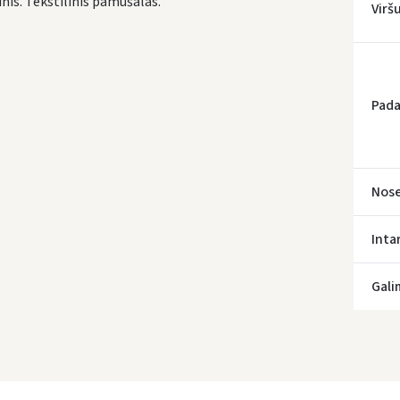
nis. Tekstilinis pamušalas.
Virš
* Prista
Pada
Nose
Inta
Gali