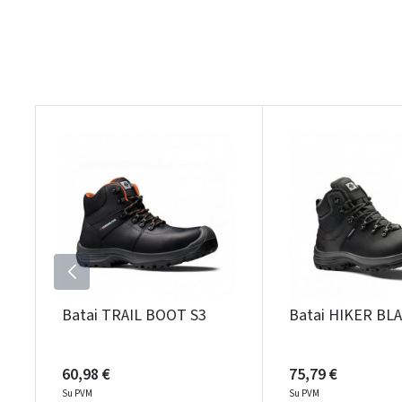
Batai TRAIL BOOT S3
Batai HIKER BL
60,98 €
75,79 €
Su PVM
Su PVM