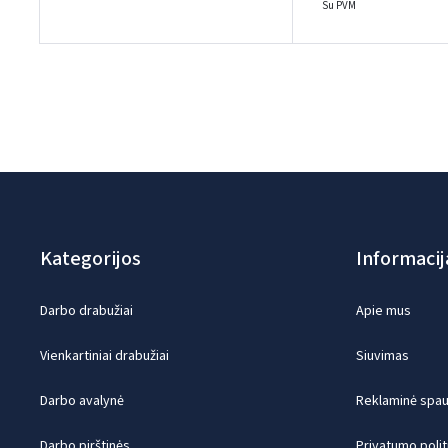
Su PVM
Kategorijos
Informacij
Darbo drabužiai
Apie mus
Vienkartiniai drabužiai
Siuvimas
Darbo avalynė
Reklaminė spaud
Darbo pirštinės
Privatumo polit