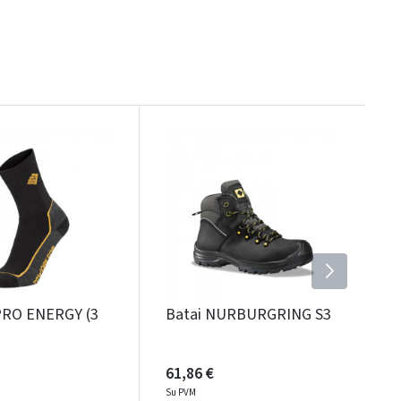
PRO ENERGY (3
Batai NURBURGRING S3
61,86 €
Su PVM