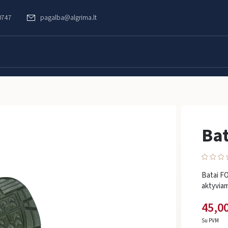
0747
pagalba@algrima.lt
Ba
Batai F
aktyviam 
45,00
Su PVM