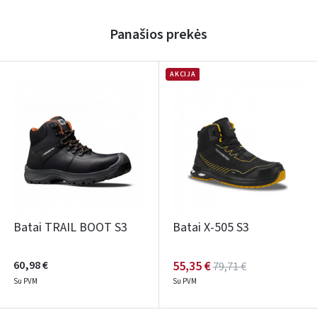
Panašios prekės
AKCIJA
Batai TRAIL BOOT S3
Batai X-505 S3
60,98 €
55,35 €
79,71 €
Su PVM
Su PVM