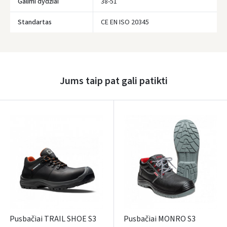
Galimi dydžiai
38-51
Standartas
CE EN ISO 20345
Prisijungti
Pamiršote slaptažodį?
ARBA
Jums taip pat gali patikti
Facebook
Google
Rašyti atsiliepimą
Dar neturite paskyros? Registruokites
Pusbačiai TRAIL SHOE S3
Pusbačiai MONRO S3