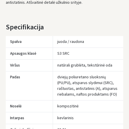
antistatinis. Atšvaitinė detalė užkulnio srityje.
Specifikacija
Spalva
juoda / raudona
Apsaugos klasė
S3 SRC
Viršus
natūrali grublėta, tekstūrinė oda
Padas
dviejų poliuretano sluoksnių
(PU/PU), atsparus slydimui (SRC),
raštuotas, antistatinis (A), atsparus
riebalams, naftos produktams (FO)
Įvertinimas:
Noselė
kompozitinė
Intarpas
kevlarinis