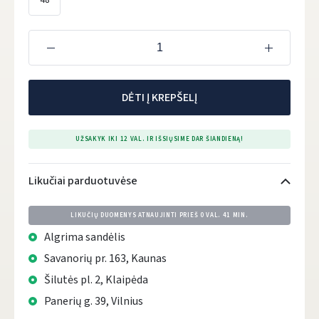
48
DĖTI Į KREPŠELĮ
UŽSAKYK IKI 12 VAL. IR IŠSIŲSIME DAR ŠIANDIENĄ!
Likučiai parduotuvėse
LIKUČIŲ DUOMENYS ATNAUJINTI PRIEŠ
0 VAL. 41 MIN.
Algrima sandėlis
Savanorių pr. 163, Kaunas
Šilutės pl. 2, Klaipėda
Panerių g. 39, Vilnius