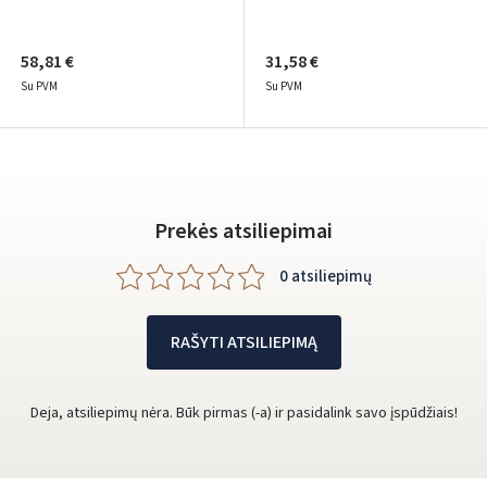
58,81 €
31,58 €
Su PVM
Su PVM
Prekės atsiliepimai
0 atsiliepimų
RAŠYTI ATSILIEPIMĄ
Deja, atsiliepimų nėra. Būk pirmas (-a) ir pasidalink savo įspūdžiais!