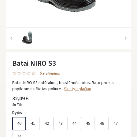
Batai NIRO S3
0 atsiliepimų
Batai NIRO S3 natūralios, tekstūrinės odos. Bato priekis
papildomai užlietas poliure..
Skaityti plačiau
32,09 €
Su PVM
Dydis
40
41
42
43
44
45
46
47