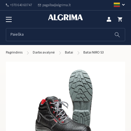
+370 640 60747
pagalba@algrima.lt
Pagrindinis
Darbo avalynė
Batai
Batai NIRO S3