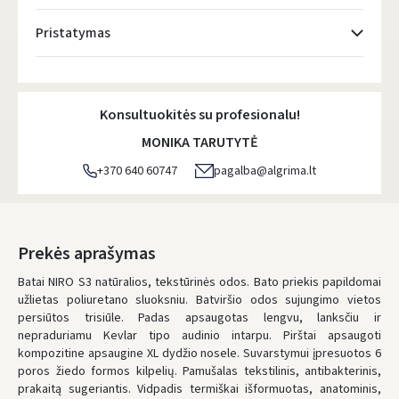
Pristatymas
Atsiėmimo taškai
- 0.00 €
Penktadienį, Rugpjūčio 7 d.
Konsultuokitės su profesionalu!
DPD kurjeris
- 5.00 €
MONIKA TARUTYTĖ
Penktadienį, Rugpjūčio 7 d.
+370 640 60747
pagalba@algrima.lt
DPD paštomatai
- 4.00 €
Penktadienį, Rugpjūčio 7 d.
Prekės aprašymas
UŽSAKYMUS NUO
80 € PRISTATOME NEMOKAMAI!
IKI NEMOKAMO PRISTATYMO TRŪKSTA:
80 €
Batai NIRO S3 natūralios, tekstūrinės odos. Bato priekis papildomai
* Pristatymo terminai yra preliminarūs ir gali priklausyti nuo kurjerių
užlietas poliuretano sluoksniu. Batviršio odos sujungimo vietos
užimtumo.
persiūtos trisiūle. Padas apsaugotas lengvu, lanksčiu ir
nepraduriamu Kevlar tipo audinio intarpu. Pirštai apsaugoti
kompozitine apsaugine XL dydžio nosele. Suvarstymui įpresuotos 6
poros žiedo formos kilpelių. Pamušalas tekstilinis, antibakterinis,
prakaitą sugeriantis. Vidpadis termiškai išformuotas, anatominis,