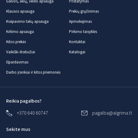
Galvos, akių, veido apsauga
Pristatymas
Klausos apsauga
Prekių grąžinimas
Kvėpavimo takų apsauga
Apmokėjimas
Kritimo apsauga
Pirkimo taisyklės
Kitos prekės
Kontaktai
Vaikiški drabužiai
Katalogai
Išpardavimas
Darbo įrankiai ir kitos priemonės
Reikia pagalbos?
+370 640 60747
pagalba@algrima.lt
Sekite mus