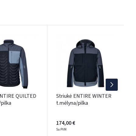
S
t
1
S
ENTIRE QUILTED
Striukė ENTIRE WINTER
pilka
t.mėlyna/pilka
174,00 €
Su PVM