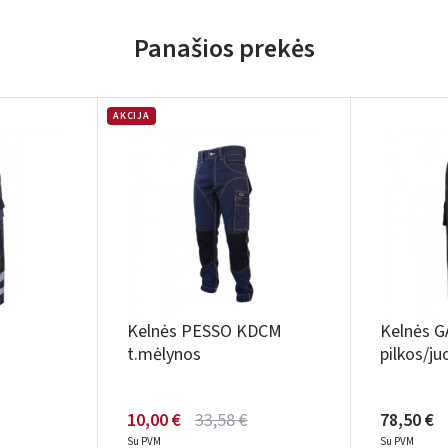
Panašios prekės
AKCIJA
Kelnės PESSO KDCM
Kelnės G
t.mėlynos
pilkos/j
10,00 €
33,58 €
78,50 €
Su PVM
Su PVM