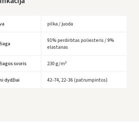
fikacija
LP Express kurjeris
- 0.00 €
va
pilka / juoda
ŠIĄ PREKĘ PRISTATYSIME JUMS
NEMOKAMAI!
tymo terminai yra preliminarūs ir gali priklausyti nuo kurjerių užimtumo.
91% perdirbtas poliesteris / 9%
žiaga
elastanas
iagos svoris
230 g/m²
mi dydžiai
42-74, 22-36 (patrumpintos)