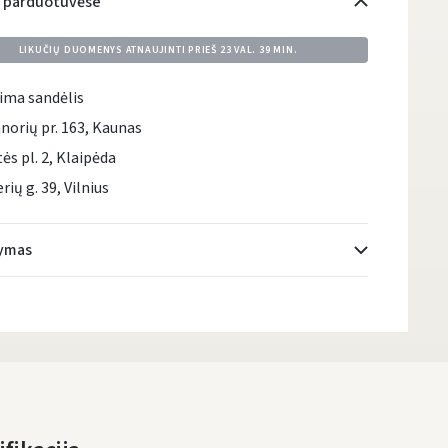
i parduotuvėse
LIKUČIŲ DUOMENYS ATNAUJINTI PRIEŠ
23 VAL. 39 MIN.
ima sandėlis
norių pr. 163, Kaunas
tės pl. 2, Klaipėda
rių g. 39, Vilnius
tymas
Atsiėmimo taškai
- 0.00 €
DPD kurjeris
- 0.00 €
DPD paštomatai
- 0.00 €
LP Express paštomatai
- 0.00 €