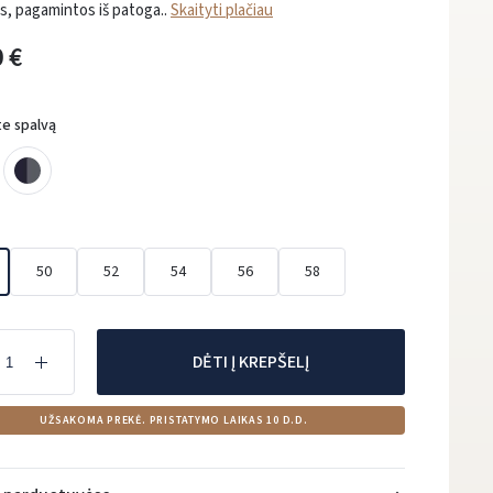
s, pagamintos iš patoga..
Skaityti plačiau
 €
te spalvą
50
52
54
56
58
DĖTI Į KREPŠELĮ
UŽSAKOMA PREKĖ. PRISTATYMO LAIKAS 10 D.D.