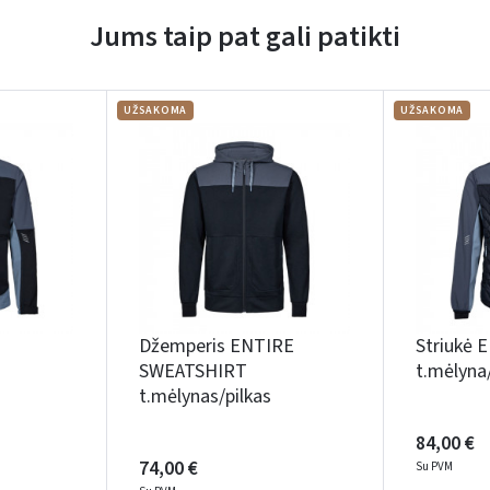
Jums taip pat gali patikti
UŽSAKOMA
UŽSAKOMA
Įvertinimas:
Prisijungti
Pamiršote slaptažodį?
Džemperis ENTIRE
Striukė 
ARBA
SWEATSHIRT
t.mėlyna/
t.mėlynas/pilkas
Facebook
Google
84,00 €
74,00 €
Su PVM