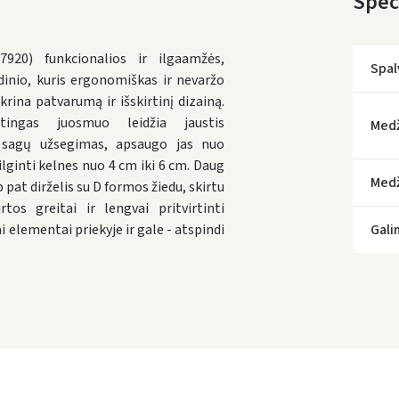
Speci
20) funkcionalios ir ilgaamžės,
Spal
dinio, kuris ergonomiškas ir nevaržo
rina patvarumą ir išskirtinį dizainą.
* Prista
ingas juosmuo leidžia jaustis
Med
as sagų užsegimas, apsaugo jas nuo
ilginti kelnes nuo 4 cm iki 6 cm. Daug
Medž
 pat dirželis su D formos žiedu, skirtu
rtos greitai ir lengvai pritvirtinti
 elementai priekyje ir gale - atspindi
Gali