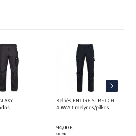
NAU
K
S
j
7
S
ALAXY
Kelnės ENTIRE STRETCH
uodos
4-WAY t.mėlynos/pilkos
94,00 €
Su PVM