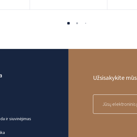
a
Užsisakykite mūsų
a ir siuvinėjimas
ika