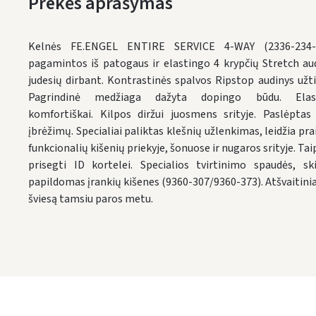
Prekės aprašymas
Kelnės FE.ENGEL ENTIRE SERVICE 4-WAY (2336-234-79
pagamintos iš patogaus ir elastingo 4 krypčių Stretch au
judesių dirbant. Kontrastinės spalvos Ripstop audinys užtik
Pagrindinė medžiaga dažyta dopingo būdu. Elast
komfortiškai. Kilpos diržui juosmens srityje. Paslėpt
įbrėžimų. Specialiai paliktas klešnių užlenkimas, leidžia pra
funkcionalių kišenių priekyje, šonuose ir nugaros srityje. Taip
prisegti ID kortelei. Specialios tvirtinimo spaudės, ski
papildomas įrankių kišenes (9360-307/9360-373). Atšvaitiniai
šviesą tamsiu paros metu.