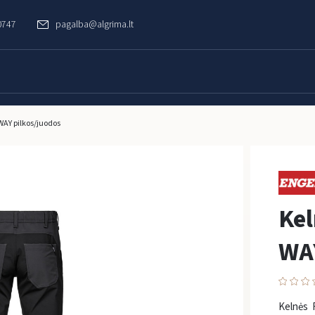
0747
pagalba@algrima.lt
WAY pilkos/juodos
Kel
WAY
Kelnės 