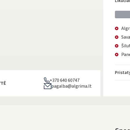
Likučia
Algr
Sava
Šilu
Pane
Prista
+370 640 60747
YTĖ
pagalba@algrima.lt