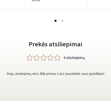
Su PVM
Rašyti atsiliepimą
Dar neturite paskyros? Registruokites
Prekės atsiliepimai
0 atsiliepimų
Deja, atsiliepimų nėra. Būk pirmas (-a) ir pasidalink savo įspūdžiais!