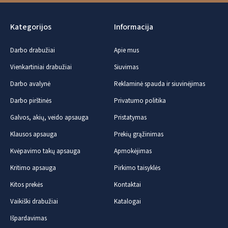
Kategorijos
Informacija
Darbo drabužiai
Apie mus
Vienkartiniai drabužiai
Siuvimas
Darbo avalynė
Reklaminė spauda ir siuvinėjimas
Darbo pirštinės
Privatumo politika
Galvos, akių, veido apsauga
Pristatymas
Klausos apsauga
Prekių grąžinimas
Kvėpavimo takų apsauga
Apmokėjimas
Kritimo apsauga
Pirkimo taisyklės
Kitos prekės
Kontaktai
Vaikiški drabužiai
Katalogai
Išpardavimas