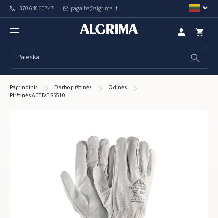
+370 640 60747
pagalba@algrima.lt
Pagrindinis
Darbo pirštinės
Odinės
Pirštinės ACTIVE S6510