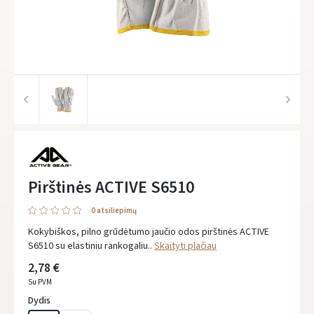
Pirštinės ACTIVE S6510
0 atsiliepimų
Kokybiškos, pilno grūdėtumo jaučio odos pirštinės ACTIVE
S6510 su elastiniu rankogaliu..
Skaityti plačiau
2,78 €
Su PVM
Dydis