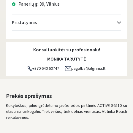
Panerių g. 39, Vilnius
Pristatymas
Atsiėmimo taškai
- 0.00 €
Penktadienį, Rugpjūčio 7 d.
Konsultuokitės su profesionalu!
DPD kurjeris
- 5.00 €
MONIKA TARUTYTĖ
Penktadienį, Rugpjūčio 7 d.
+370 640 60747
pagalba@algrima.lt
DPD paštomatai
- 4.00 €
Penktadienį, Rugpjūčio 7 d.
LP Express paštomatai
- 2.50 €
Prekės aprašymas
Penktadienį, Rugpjūčio 7 d.
Kokybiškos, pilno grūdėtumo jaučio odos pirštinės ACTIVE S6510 su
elastiniu rankogaliu. Tiek viršus, tiek delnas vientisas. Atitinka Reach
LP Express kurjeris
- 4.00 €
reikalavimus.
Penktadienį, Rugpjūčio 7 d.
UŽSAKYMUS NUO
80 € PRISTATOME NEMOKAMAI!