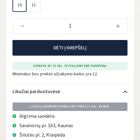
10
11
DĖTI Į KREPŠELĮ
UŽSAKYK IKI 12 VAL. IR IŠSIŲSIME DAR ŠIANDIENĄ!
Minimalus šios prekės užsakymo kiekis yra 12.
Likučiai parduotuvėse
LIKUČIŲ DUOMENYS ATNAUJINTI PRIEŠ
11 VAL. 48 MIN.
Algrima sandėlis
Savanorių pr. 163, Kaunas
Šilutės pl. 2, Klaipėda