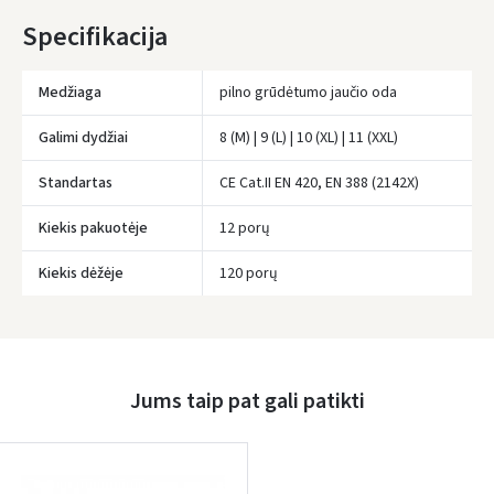
IKI NEMOKAMO PRISTATYMO TRŪKSTA:
80 €
Specifikacija
* Pristatymo terminai yra preliminarūs ir gali priklausyti nuo kurjerių
užimtumo.
Medžiaga
pilno grūdėtumo jaučio oda
Galimi dydžiai
8 (M) | 9 (L) | 10 (XL) | 11 (XXL)
Standartas
CE Cat.II EN 420, EN 388 (2142X)
Kiekis pakuotėje
12 porų
Kiekis dėžėje
120 porų
Įvertinimas:
Jums taip pat gali patikti
Prisijungti
Pamiršote slaptažodį?