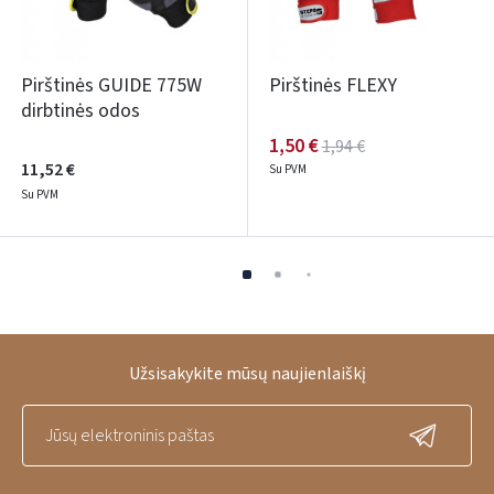
Pirštinės GUIDE 775W
Pirštinės FLEXY
dirbtinės odos
1,50 €
1,94 €
11,52 €
Su PVM
Su PVM
Užsisakykite mūsų naujienlaiškį