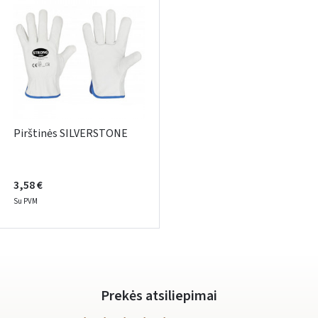
ARBA
Facebook
Google
Rašyti atsiliepimą
Pirštinės SILVERSTONE
Dar neturite paskyros? Registruokites
3,58 €
Su PVM
Prekės atsiliepimai