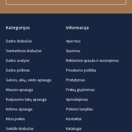
Kategorijos
Informacija
Darbo drabužiai
Apie mus
Vienkartiniai drabužiai
Siuvimas
Darbo avalynė
Reklaminė spauda ir siuvinėjimas
Darbo pirštinės
Privatumo politika
Galvos, akių, veido apsauga
Pristatymas
Klausos apsauga
Prekių grąžinimas
Kvėpavimo takų apsauga
Apmokėjimas
Kritimo apsauga
Pirkimo taisyklės
Kitos prekės
Kontaktai
Vaikiški drabužiai
Katalogai