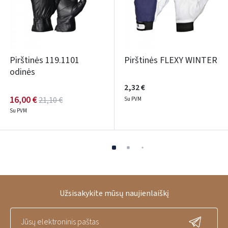
Pirštinės 119.1101
Pirštinės FLEXY WINTER
odinės
2,32 €
16,00 €
21,10 €
Su PVM
Su PVM
Užsisakykite mūsų naujienlaiškį