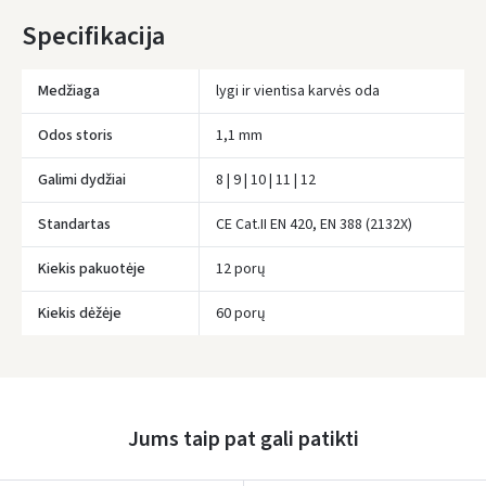
IKI NEMOKAMO PRISTATYMO TRŪKSTA:
80 €
Specifikacija
* Pristatymo terminai yra preliminarūs ir gali priklausyti nuo kurjerių
užimtumo.
Medžiaga
lygi ir vientisa karvės oda
Odos storis
1,1 mm
Galimi dydžiai
8 | 9 | 10 | 11 | 12
Standartas
CE Cat.II EN 420, EN 388 (2132X)
Kiekis pakuotėje
12 porų
Įvertinimas:
Kiekis dėžėje
60 porų
Jums taip pat gali patikti
Prisijungti