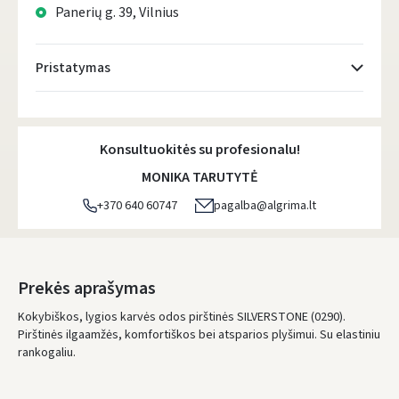
Panerių g. 39, Vilnius
Pristatymas
Atsiėmimo taškai
- 0.00 €
Pirmadienį, Rugpjūčio 10 d.
Konsultuokitės su profesionalu!
DPD kurjeris
- 5.00 €
MONIKA TARUTYTĖ
Pirmadienį, Rugpjūčio 10 d.
+370 640 60747
pagalba@algrima.lt
DPD paštomatai
- 4.00 €
Pirmadienį, Rugpjūčio 10 d.
LP Express paštomatai
- 2.50 €
Prekės aprašymas
Pirmadienį, Rugpjūčio 10 d.
Kokybiškos, lygios karvės odos pirštinės SILVERSTONE (0290).
Pirštinės ilgaamžės, komfortiškos bei atsparios plyšimui. Su elastiniu
LP Express kurjeris
- 4.00 €
rankogaliu.
Pirmadienį, Rugpjūčio 10 d.
UŽSAKYMUS NUO
80 € PRISTATOME NEMOKAMAI!