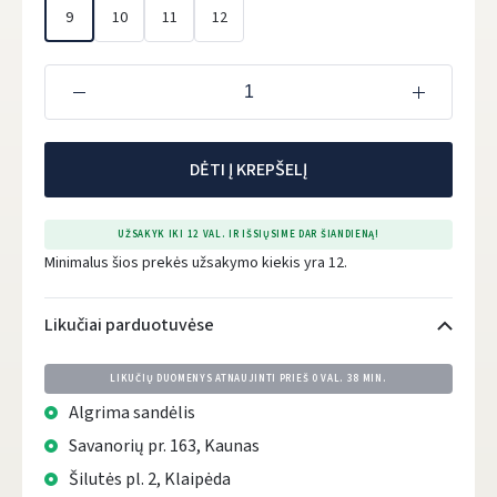
9
10
11
12
DĖTI Į KREPŠELĮ
UŽSAKYK IKI 12 VAL. IR IŠSIŲSIME DAR ŠIANDIENĄ!
Minimalus šios prekės užsakymo kiekis yra 12.
Likučiai parduotuvėse
LIKUČIŲ DUOMENYS ATNAUJINTI PRIEŠ
0 VAL. 38 MIN.
Algrima sandėlis
Savanorių pr. 163, Kaunas
Šilutės pl. 2, Klaipėda