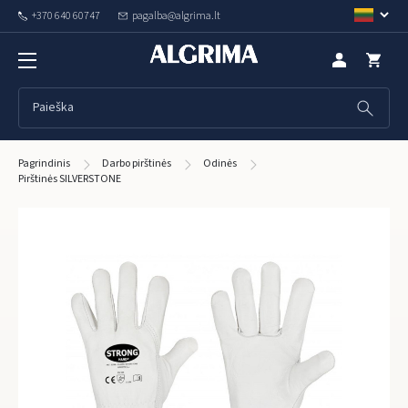
+370 640 60747
pagalba@algrima.lt
Pagrindinis
Darbo pirštinės
Odinės
Pirštinės SILVERSTONE