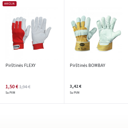
Pamiršote slaptažodį?
AKCIJA
ARBA
Facebook
Google
Rašyti atsiliepimą
Dar neturite paskyros? Registruokites
Pirštinės FLEXY
Pirštinės BOMBAY
1,50 €
3,42 €
1,94 €
Su PVM
Su PVM