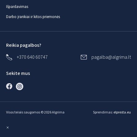
Išpardavimas
Darbo įrankiai ir kitos priemonės
Reikia pagalbos?
+370 640 60747
pagalba@algrima.lt
Sekite mus
Visos teisės saugomos © 2026 Algrima
Sprendimas:
elpresta.eu