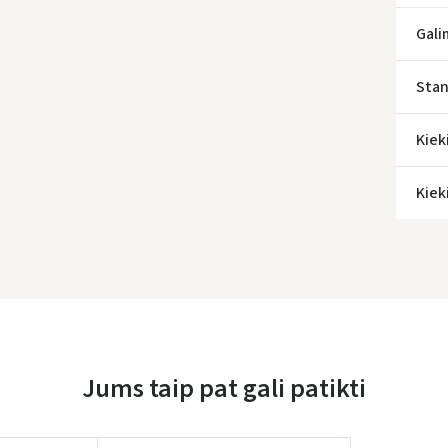
* Prista
Gali
Stan
Kiek
Kiek
Jums taip pat gali patikti