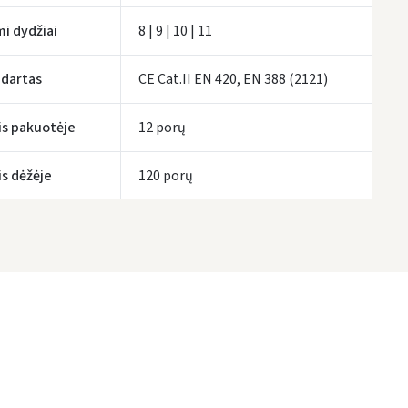
tymo terminai yra preliminarūs ir gali priklausyti nuo kurjerių užimtumo.
mi dydžiai
8 | 9 | 10 | 11
dartas
CE Cat.II EN 420, EN 388 (2121)
is pakuotėje
12 porų
is dėžėje
120 porų