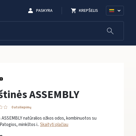
PASKYRA
KREPŠELIS
rštinės ASSEMBLY
0 atsiliepimų
ės ASSEMBLY natūralios ožkos odos, kombinuotos su
 Patogios, minkštos i..
Skaityti plačiau