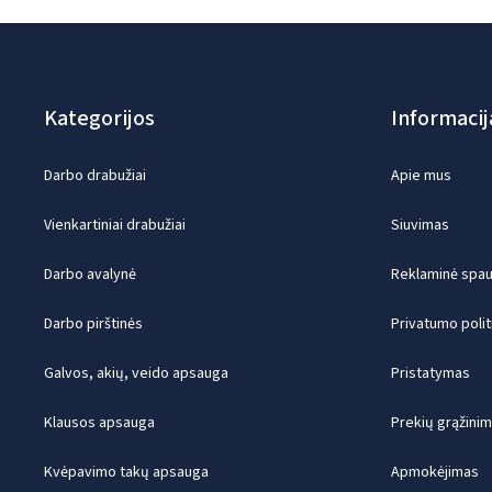
Kategorijos
Informacij
Darbo drabužiai
Apie mus
Vienkartiniai drabužiai
Siuvimas
Darbo avalynė
Reklaminė spaud
Darbo pirštinės
Privatumo polit
Galvos, akių, veido apsauga
Pristatymas
Klausos apsauga
Prekių grąžini
Kvėpavimo takų apsauga
Apmokėjimas