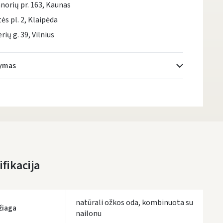
norių pr. 163, Kaunas
tės pl. 2, Klaipėda
rių g. 39, Vilnius
tymas
Atsiėmimo taškai
- 0.00 €
DPD kurjeris
- 5.00 €
DPD paštomatai
- 4.00 €
LP Express paštomatai
- 2.50 €
fikacija
LP Express kurjeris
- 4.00 €
natūrali ožkos oda, kombinuota su
UŽSAKYMUS NUO
80 € PRISTATOME NEMOKAMAI!
žiaga
IKI NEMOKAMO PRISTATYMO TRŪKSTA:
nailonu
80 €