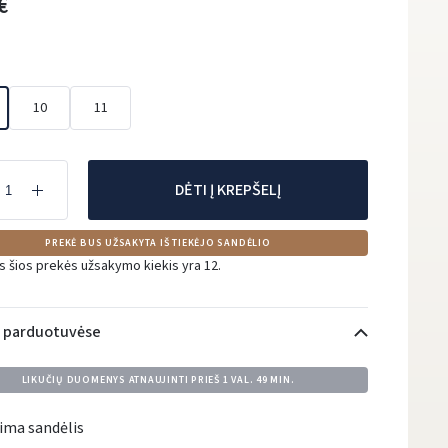
€
10
11
DĖTI Į KREPŠELĮ
PREKĖ BUS UŽSAKYTA IŠ TIEKĖJO SANDĖLIO
s šios prekės užsakymo kiekis yra 12.
i parduotuvėse
LIKUČIŲ DUOMENYS ATNAUJINTI PRIEŠ
1 VAL. 49 MIN.
ima sandėlis