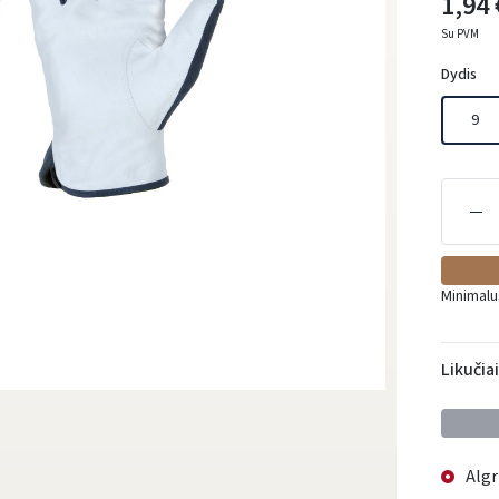
1,94 
Su PVM
Dydis
9
Minimalu
Likučia
Algr