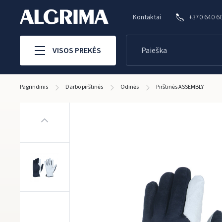
Kontaktai
+370 640 6
VISOS PREKĖS
Pagrindinis
Darbo pirštinės
Odinės
Pirštinės ASSEMBLY