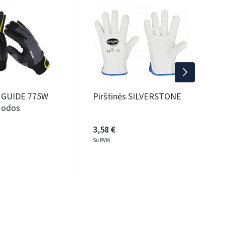
s
6
S
s GUIDE 775W
Pirštinės SILVERSTONE
s odos
3,58 €
Su PVM