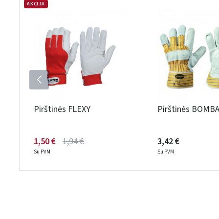
AKCIJA
Pirštinės FLEXY
Pirštinės BOMB
1,50 €
1,94 €
3,42 €
Su PVM
Su PVM