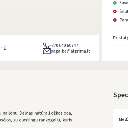
Sava
Šilu
Pane
Prista
+370 640 60747
YTĖ
pagalba@algrima.lt
Speci
 nailonu. Delnas natūrali ožkos oda,
Med
ksčios, su elastingu rankogaliu, kuris