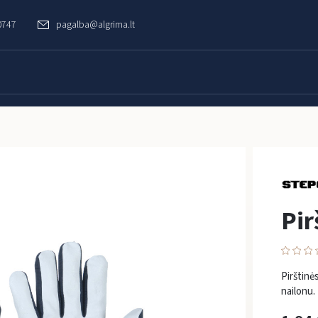
0747
pagalba@algrima.lt
Pi
Pirštin
nailonu.