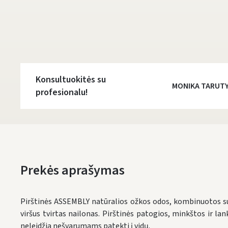
Konsultuokitės su
MONIKA TARUT
profesionalu!
Prekės aprašymas
Pirštinės ASSEMBLY natūralios ožkos odos, kombinuotos su
viršus tvirtas nailonas. Pirštinės patogios, minkštos ir lan
neleidžia nešvarumams patekti į vidų.