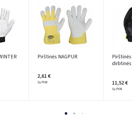
 WINTER
Pirštinės NAGPUR
Pirštinė
dirbtinė
2,61 €
11,52 €
Su PVM
Su PVM