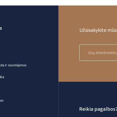
a
Užsisakykite mūsų
a ir siuvinėjimas
ika
mas
Reikia pagalbos