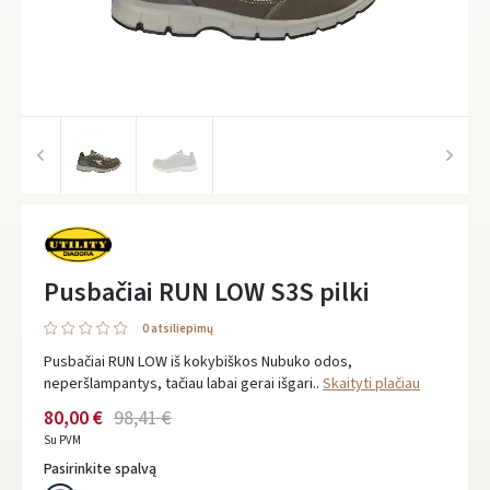
Pusbačiai RUN LOW S3S pilki
0 atsiliepimų
Pusbačiai RUN LOW iš kokybiškos Nubuko odos,
neperšlampantys, tačiau labai gerai išgari..
Skaityti plačiau
80,00 €
98,41 €
Su PVM
Pasirinkite spalvą