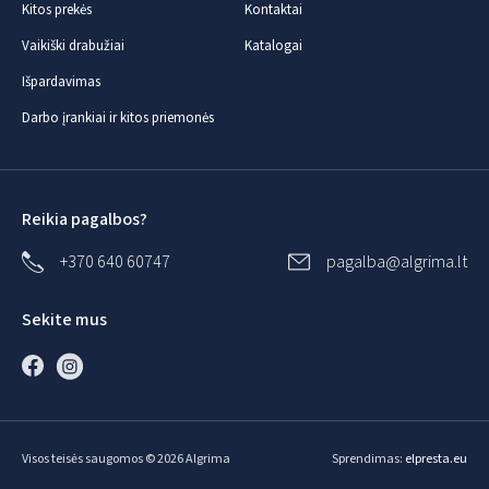
Kitos prekės
Kontaktai
Vaikiški drabužiai
Katalogai
Išpardavimas
Darbo įrankiai ir kitos priemonės
Reikia pagalbos?
+370 640 60747
pagalba@algrima.lt
Sekite mus
Visos teisės saugomos © 2026 Algrima
Sprendimas:
elpresta.eu