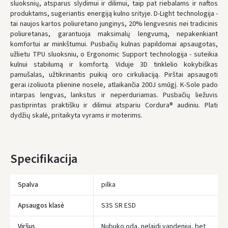
sluoksnių, atsparus slydimui ir dilimui, taip pat riebalams ir naftos
produktams, sugeriantis energiją kulno srityje. D-Light technologija -
UŽSAKYMUS NUO
80 € PRISTATOME NEMOKAMAI!
tai naujos kartos poliuretano junginys, 20% lengvesnis nei tradicinis
IKI NEMOKAMO PRISTATYMO TRŪKSTA:
80 €
poliuretanas, garantuoja maksimalų lengvumą, nepakenkiant
komfortui ar minkštumui. Pusbačių kulnas papildomai apsaugotas,
* Pristatymo terminai yra preliminarūs ir gali priklausyti nuo kurjerių
užimtumo.
užlietu TPU sluoksniu, o Ergonomic Support technologija - suteikia
kulnui stabilumą ir komfortą. Viduje 3D tinklelio kokybiškas
pamušalas, užtikrinantis puikią oro cirkuliaciją. Pirštai apsaugoti
gerai izoliuota plienine nosele, atlaikančia 200J smūgį. K-Sole pado
intarpas lengvas, lankstus ir neperduriamas. Pusbačių liežuvis
pastiprintas praktišku ir dilimui atspariu Cordura® audiniu. Plati
dydžių skalė, pritaikyta vyrams ir moterims.
Specifikacija
Spalva
pilka
Apsaugos klasė
S3S SR ESD
Viršus
Nubuko oda, nelaidi vandeniui, bet