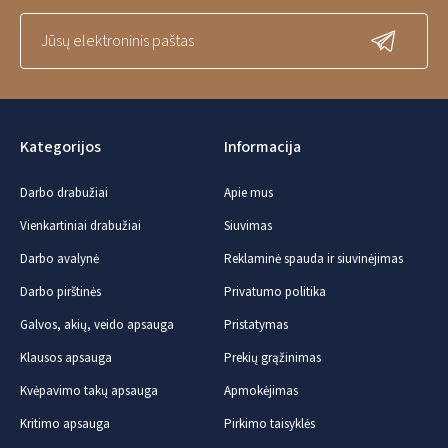
Kategorijos
Informacija
Darbo drabužiai
Apie mus
Vienkartiniai drabužiai
Siuvimas
Darbo avalynė
Reklaminė spauda ir siuvinėjimas
Darbo pirštinės
Privatumo politika
Galvos, akių, veido apsauga
Pristatymas
Klausos apsauga
Prekių grąžinimas
Kvėpavimo takų apsauga
Apmokėjimas
Kritimo apsauga
Pirkimo taisyklės