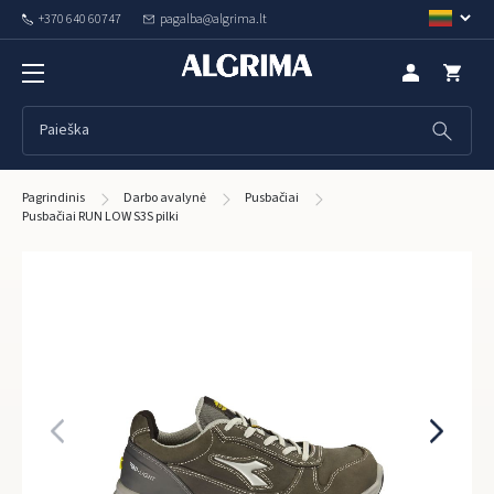
+370 640 60747
pagalba@algrima.lt
Pagrindinis
Darbo avalynė
Pusbačiai
Pusbačiai RUN LOW S3S pilki