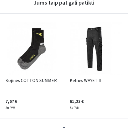
Jums taip pat gali patikti
Dar neturite paskyros? Registruokites
Kojinės COTTON SUMMER
Kelnės WAYET II
7,67 €
61,23 €
Su PVM
Su PVM