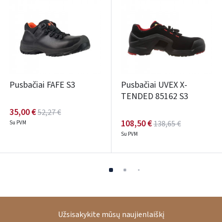
Pusbačiai FAFE S3
Pusbačiai UVEX X-
TENDED 85162 S3
35,00 €
52,27 €
108,50 €
138,65 €
Su PVM
Su PVM
Užsisakykite mūsų naujienlaiškį