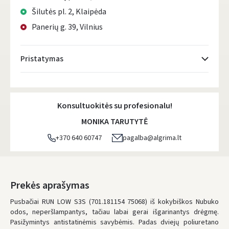
Šilutės pl. 2, Klaipėda
Panerių g. 39, Vilnius
Pristatymas
Atsiėmimo taškai
- 0.00 €
Pirmadienį, Rugpjūčio 10 d.
Konsultuokitės su profesionalu!
DPD kurjeris
- 0.00 €
MONIKA TARUTYTĖ
Pirmadienį, Rugpjūčio 10 d.
+370 640 60747
pagalba@algrima.lt
DPD paštomatai
- 0.00 €
Pirmadienį, Rugpjūčio 10 d.
LP Express paštomatai
- 2.50 €
Prekės aprašymas
Pirmadienį, Rugpjūčio 10 d.
Pusbačiai RUN LOW S3S (701.181154 75068) iš kokybiškos Nubuko
odos, neperšlampantys, tačiau labai gerai išgarinantys drėgmę.
LP Express kurjeris
- 4.00 €
Pasižymintys antistatinėmis savybėmis. Padas dviejų poliuretano
Pirmadienį, Rugpjūčio 10 d.