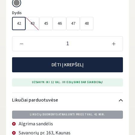
Dydis
42
43
45
46
47
48
DĖTI Į KREPŠELĮ
UŽSAKYK IKI 12 VAL. IR IŠSIŲSIME DAR ŠIANDIENĄ!
Likučiai parduotuvėse
LIKUČIŲ DUOMENYS ATNAUJINTI PRIEŠ
7 VAL. 41 MIN.
Algrima sandėlis
Savanorių pr. 163, Kaunas