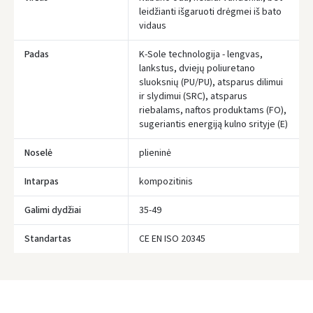
leidžianti išgaruoti drėgmei iš bato
vidaus
Padas
K-Sole technologija - lengvas,
Įvertinimas:
lankstus, dviejų poliuretano
sluoksnių (PU/PU), atsparus dilimui
ir slydimui (SRC), atsparus
riebalams, naftos produktams (FO),
sugeriantis energiją kulno srityje (E)
Prisijungti
Noselė
plieninė
Pamiršote slaptažodį?
Intarpas
kompozitinis
ARBA
Galimi dydžiai
35-49
Standartas
CE EN ISO 20345
Facebook
Google
Rašyti atsiliepimą