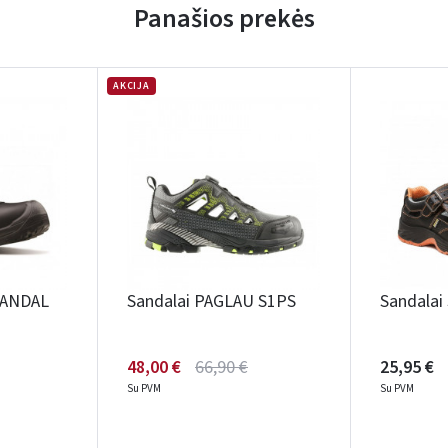
Panašios prekės
AKCIJA
SANDAL
Sandalai PAGLAU S1PS
Sandalai
48,00 €
66,90 €
25,95 €
Su PVM
Su PVM