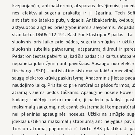
kvėpuojančio, antibakterinio, atsparaus dėvėjimuisi, padeda
nes efektyviai sugeria prakaitą ir jį išgarina. Tech S
antistatinio latekso putų vidpadis. Antibakterinis, kvėpuoj
aktyvuotos anglies priešgrybelinėmis savybėmis. Vidpadis
standartus DGUV 112-191. Basf Pur Elastopan® padas - tai d
sluoksnis prisitaiko prie pėdos, sugeria smūgius ir užti
sluoksnis suteikia patvarumą, atsparumą dilimui ir geres
Pedatron testas patvirtina, kad šis padas tris kartus atspare
nepalieka jokių žymių ant paviršiaus. Apsaugo nuo elektros
Discharge (SSD) – antistatinė sistema su laidžia medvilnės 
saugų elektros krūvių paskirstymą. Anatominis įlietas pada
naudojimo laiką. Prisitaiko prie natūralios pėdos formos,
atramą visiems pėdos taškams. Apsauginė noselė Power Ca
kadangi sudėtyje neturi metalo, ji padeda palaikyti pas
maksimalų saugumą, net esant ekstremaliai temperatūrai, 
nei plieninės apsauginės noselės. Užtikrina smūgio sug
įdėklas užtikrina maksimalų stabilumą ant nelygaus pavi
Torsion atrama, pagaminta iš tvirto ABS plastiko. Ji pa