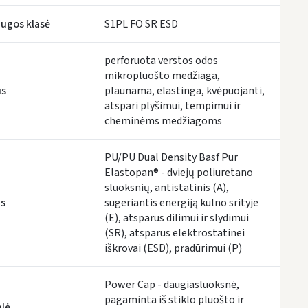
LP Express kurjeris
- 4.00 €
Pirmadienį, Rugpjūčio 10 d.
ugos klasė
S1PL FO SR ESD
UŽSAKYMUS NUO
80 € PRISTATOME NEMOKAMAI!
perforuota verstos odos
IKI NEMOKAMO PRISTATYMO TRŪKSTA:
80 €
mikropluošto medžiaga,
tymo terminai yra preliminarūs ir gali priklausyti nuo kurjerių užimtumo.
us
plaunama, elastinga, kvėpuojanti,
atspari plyšimui, tempimui ir
cheminėms medžiagoms
PU/PU Dual Density Basf Pur
Elastopan® - dviejų poliuretano
sluoksnių, antistatinis (A),
s
sugeriantis energiją kulno srityje
(E), atsparus dilimui ir slydimui
(SR), atsparus elektrostatinei
iškrovai (ESD), pradūrimui (P)
Power Cap - daugiasluoksnė,
pagaminta iš stiklo pluošto ir
lė