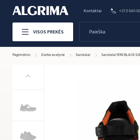
Kontaktai
+370 640 6
VISOS PREKĖS
Pagrindinis
Darbo avalynė
Sandalai
Sandalai YENI BLACK S1