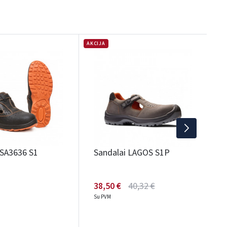
AKCIJA
NAU
S
S
7
S
 SA3636 S1
Sandalai LAGOS S1P
38,50 €
40,32 €
Su PVM