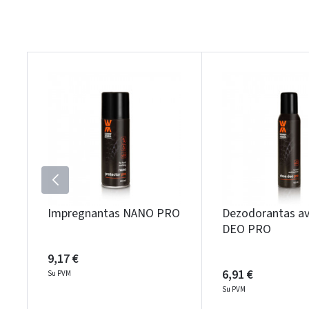
Impregnantas NANO PRO
Dezodorantas av
DEO PRO
9,17 €
6,91 €
Su PVM
Su PVM