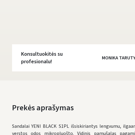
Konsultuokitės su
MONIKA TARUT
profesionalu!
Prekės aprašymas
Sandalai YENI BLACK S1PL išsiskiriantys lengvumu, ilgaa
verstos odos mikropluošto. Vidinis pamušalas pagam