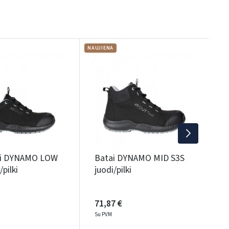
NAUJIENA
NAU
S
S
7
S
ai DYNAMO LOW
Batai DYNAMO MID S3S
/pilki
juodi/pilki
71,87 €
Su PVM