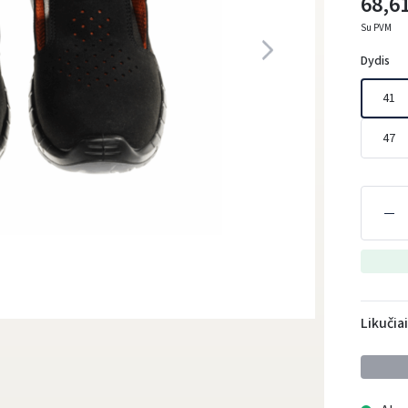
68,61
Su PVM
Dydis
41
47
Likučia