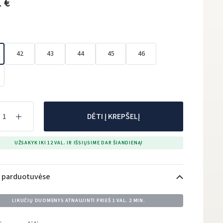
 €
42
43
44
45
46
DĖTI Į KREPŠELĮ
UŽSAKYK IKI 12 VAL. IR IŠSIŲSIME DAR ŠIANDIENĄ!
i parduotuvėse
LIKUČIŲ DUOMENYS ATNAUJINTI PRIEŠ
1 VAL. 2 MIN.