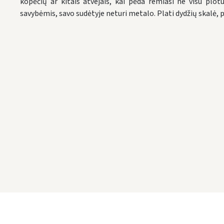
kopėčių ar kitais atvejais, kai pėda remiasi ne visu plot
savybėmis, savo sudėtyje neturi metalo. Plati dydžių skalė, 