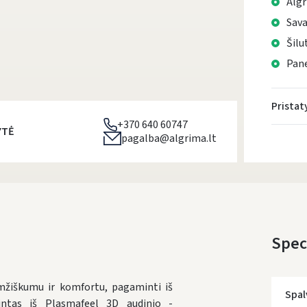
Algr
Sava
Šilu
Pane
Prista
+370 640 60747
YTĖ
pagalba@algrima.lt
Speci
mžiškumu ir komfortu, pagaminti iš
Spal
intas iš Plasmafeel 3D audinio -