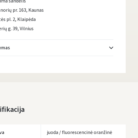
ima sandėlis
norių pr. 163, Kaunas
tės pl. 2, Klaipėda
rių g. 39, Vilnius
tymas
Atsiėmimo taškai
- 0.00 €
Pirmadienį, Rugpjūčio 10 d.
DPD kurjeris
- 5.00 €
Pirmadienį, Rugpjūčio 10 d.
DPD paštomatai
- 4.00 €
fikacija
Pirmadienį, Rugpjūčio 10 d.
LP Express paštomatai
- 2.50 €
Pirmadienį, Rugpjūčio 10 d.
va
juoda / fluorescencinė oranžinė