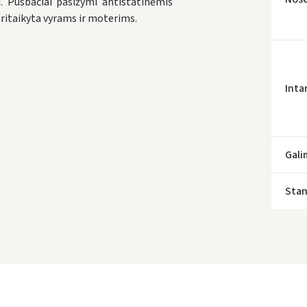
u. Pusbačiai pasižymi antistatinėmis
pritaikyta vyrams ir moterims.
Inta
Gali
Įvertinimas:
Stan
Prisijungti