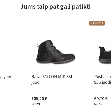
Jums taip pat gali patikti
Pamiršote slaptažodį?
ARBA
NAUJIENA
Facebook
Google
Rašyti atsiliepimą
Dar neturite paskyros? Registruokites
alynei
Batai FALCON MID S3L
Pusbači
juodi
S3S juodi
105,20 €
69,70 €
Su PVM
Su PVM