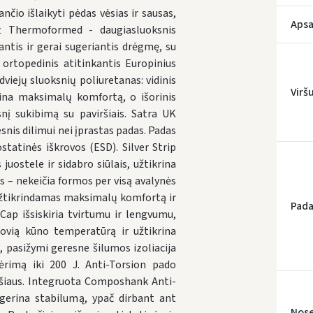
nčio išlaikyti pėdas vėsias ir sausas,
Apsa
oft Thermoformed - daugiasluoksnis
antis ir gerai sugeriantis drėgmę, su
 ortopedinis atitinkantis Europinius
viejų sluoksnių poliuretanas: vidinis
* Prista
Virš
krina maksimalų komfortą, o išorinis
nį sukibimą su paviršiais. Satra UK
snis dilimui nei įprastas padas. Padas
tatinės iškrovos (ESD). Silver Strip
juostele ir sidabro siūlais, užtikrina
s – nekeičia formos per visą avalynės
 užtikrindamas maksimalų komfortą ir
Pada
p išsiskiria tvirtumu ir lengvumu,
tovią kūno temperatūrą ir užtikrina
pasižymi geresne šilumos izoliacija
ėrimą iki 200 J. Anti-Torsion pado
ršiaus. Integruota Composhank Anti-
gerina stabilumą, ypač dirbant ant
Nose