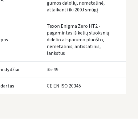
gumos dalelių, nemetalinė,
atlaikanti iki 200J smūgį
Texon Enigma Zero HT2 -
pagamintas iš kelių sluoksnių
rpas
didelio atsparumo pluošto,
nemetalinis, antistatinis,
lankstus
mi dydžiai
35-49
dartas
CE EN ISO 20345