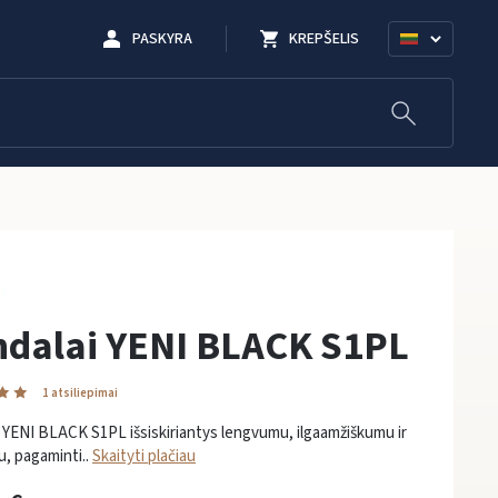
PASKYRA
KREPŠELIS
ndalai YENI BLACK S1PL
1 atsiliepimai
 YENI BLACK S1PL išsiskiriantys lengvumu, ilgaamžiškumu ir
, pagaminti..
Skaityti plačiau