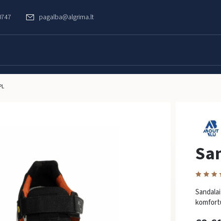
0747
pagalba@algrima.lt
PL
Sa
Sandalai
komfortu