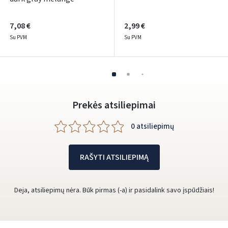
7,08 €
2,99 €
Su PVM
Su PVM
Prekės atsiliepimai
0 atsiliepimų
RAŠYTI ATSILIEPIMĄ
Deja, atsiliepimų nėra. Būk pirmas (-a) ir pasidalink savo įspūdžiais!