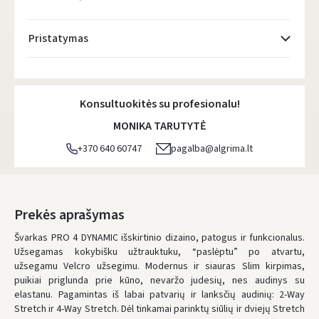
Pristatymas
Atsiėmimo taškai
- 0.00 €
Pirmadienį, Rugpjūčio 10 d.
Konsultuokitės su profesionalu!
DPD kurjeris
- 5.00 €
MONIKA TARUTYTĖ
Pirmadienį, Rugpjūčio 10 d.
+370 640 60747
pagalba@algrima.lt
DPD paštomatai
- 4.00 €
Pirmadienį, Rugpjūčio 10 d.
LP Express paštomatai
- 2.50 €
Prekės aprašymas
Pirmadienį, Rugpjūčio 10 d.
Švarkas PRO 4 DYNAMIC išskirtinio dizaino, patogus ir funkcionalus.
Užsegamas kokybišku užtrauktuku, “paslėptu” po atvartu,
LP Express kurjeris
- 4.00 €
užsegamu Velcro užsegimu. Modernus ir siauras Slim kirpimas,
Pirmadienį, Rugpjūčio 10 d.
puikiai priglunda prie kūno, nevaržo judesių, nes audinys su
elastanu. Pagamintas iš labai patvarių ir lanksčių audinių: 2-Way
UŽSAKYMUS NUO
80 € PRISTATOME NEMOKAMAI!
Stretch ir 4-Way Stretch. Dėl tinkamai parinktų siūlių ir dviejų Stretch
IKI NEMOKAMO PRISTATYMO TRŪKSTA:
80 €