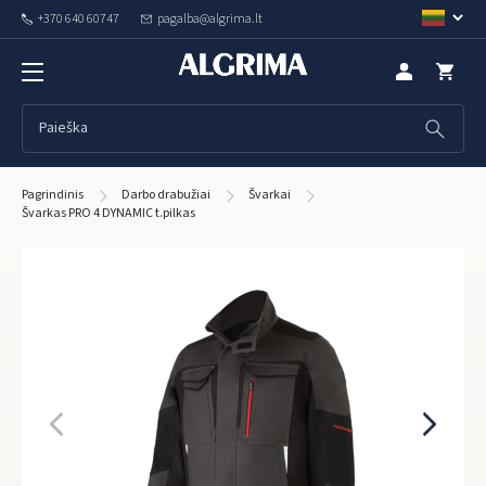
+370 640 60747
pagalba@algrima.lt
Pagrindinis
Darbo drabužiai
Švarkai
Švarkas PRO 4 DYNAMIC t.pilkas