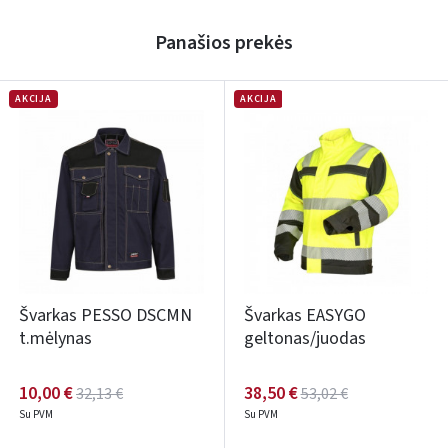
Panašios prekės
AKCIJA
AKCIJA
Švarkas PESSO DSCMN
Švarkas EASYGO
t.mėlynas
geltonas/juodas
10,00 €
38,50 €
32,13 €
53,02 €
Su PVM
Su PVM