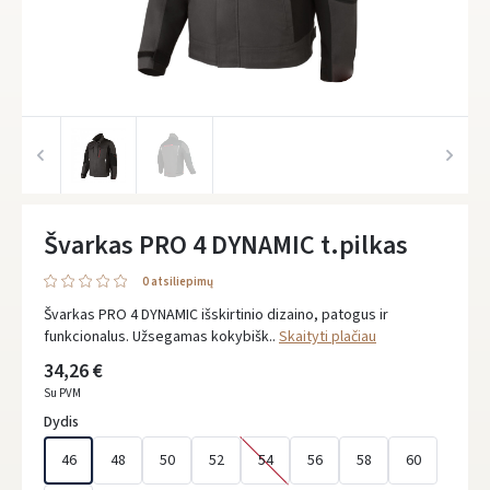
Švarkas PRO 4 DYNAMIC t.pilkas
0 atsiliepimų
Švarkas PRO 4 DYNAMIC išskirtinio dizaino, patogus ir
funkcionalus. Užsegamas kokybišk..
Skaityti plačiau
34,26 €
Su PVM
Dydis
46
48
50
52
54
56
58
60