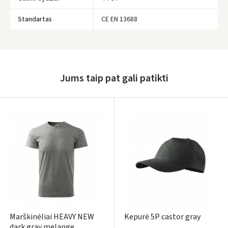
Standartas
CE EN 13688
Prisijungti
Pamiršote slaptažodį?
ARBA
Jums taip pat gali patikti
Facebook
Google
Rašyti atsiliepimą
Dar neturite paskyros? Registruokites
Marškinėliai HEAVY NEW
Kepurė 5P castor gray
dark gray melange