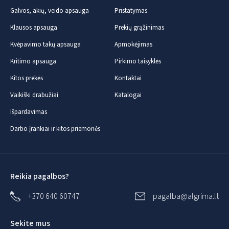
Galvos, akių, veido apsauga
Pristatymas
Klausos apsauga
Prekių grąžinimas
Kvėpavimo takų apsauga
Apmokėjimas
Kritimo apsauga
Pirkimo taisyklės
Kitos prekės
Kontaktai
Vaikiški drabužiai
Katalogai
Išpardavimas
Darbo įrankiai ir kitos priemonės
Reikia pagalbos?
+370 640 60747
pagalba@algrima.lt
Sekite mus