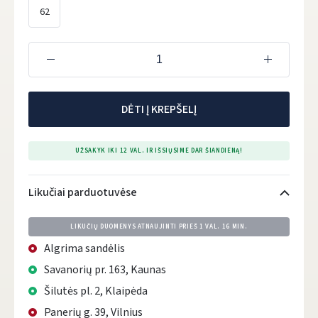
62
DĖTI Į KREPŠELĮ
UŽSAKYK IKI 12 VAL. IR IŠSIŲSIME DAR ŠIANDIENĄ!
Likučiai parduotuvėse
LIKUČIŲ DUOMENYS ATNAUJINTI PRIEŠ
1 VAL. 16 MIN.
Algrima sandėlis
Savanorių pr. 163, Kaunas
Šilutės pl. 2, Klaipėda
Panerių g. 39, Vilnius