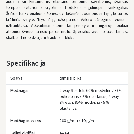
audinių su kintamomis elastano tempimo savybėmis, švarkas
tempiasi keturiomis kryptimis. Lipdukais reguliuojami rankogaliai.
* Pristatymo terminai yra preliminarūs ir gali priklausyti nuo kurjerių
užimtumo.
Šešios funkcionalios kišenės: dvi kišenės juosmens srityje, keturios
krūtinės srityje. Trys iš jų užsegamos Velcro užsegimu, viena -
užtrauktuku. Atšvaitiniai elementai priekyje ir nugaroje puikiai
atspindi šviesą tamsiu paros metu. Specialus audinio apdirbimas,
skalbiant neleidžia jam trauktis ir blukti.
Specifikacija
Spalva
tamsiai pilka
Medžiaga
2-way Stretch: 60% medvilnė / 38%
poliesteris / 2% elastanas; 4-way
Stretch: 95% medvilnė / 5%
elastanas
Įvertinimas:
Medžiagos svoris
260 g/m² +/-10 g/m²
Galimi dydžiai
44-64