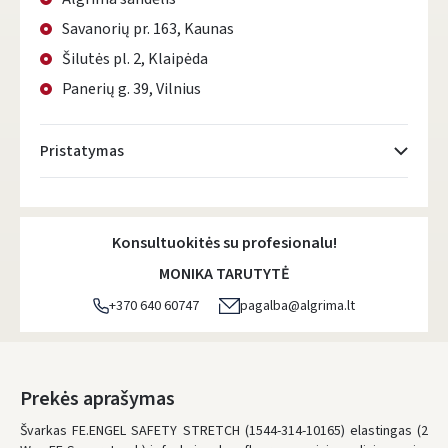
Savanorių pr. 163, Kaunas
Šilutės pl. 2, Klaipėda
Panerių g. 39, Vilnius
Pristatymas
Atsiėmimo taškai
- 0.00 €
Konsultuokitės su profesionalu!
DPD kurjeris
- 0.00 €
MONIKA TARUTYTĖ
DPD paštomatai
- 0.00 €
+370 640 60747
pagalba@algrima.lt
LP Express paštomatai
- 0.00 €
LP Express kurjeris
- 0.00 €
Prekės aprašymas
Švarkas FE.ENGEL SAFETY STRETCH (1544-314-10165) elastingas (2
ŠIĄ PREKĘ PRISTATYSIME JUMS
NEMOKAMAI!