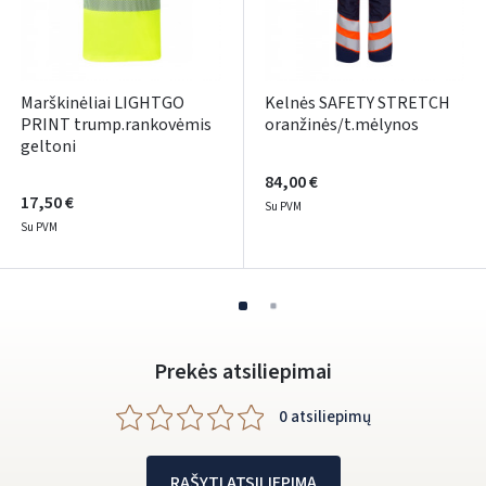
Marškinėliai LIGHTGO
Kelnės SAFETY STRETCH
PRINT trump.rankovėmis
oranžinės/t.mėlynos
geltoni
84,00 €
17,50 €
Su PVM
Su PVM
Prekės atsiliepimai
0 atsiliepimų
RAŠYTI ATSILIEPIMĄ