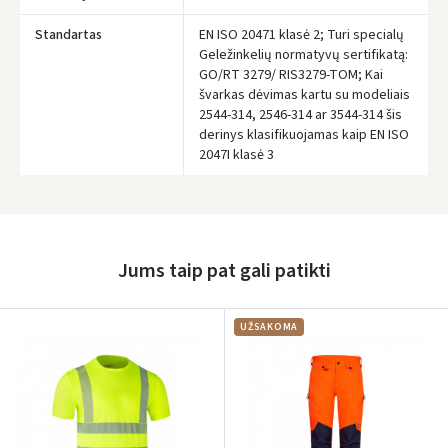
Įvertinimas:
Standartas
EN ISO 20471 klasė 2; Turi specialų
Geležinkelių normatyvų sertifikatą:
GO/RT 3279/ RIS3279-TOM; Kai
švarkas dėvimas kartu su modeliais
2544-314, 2546-314 ar 3544-314 šis
Prisijungti
derinys klasifikuojamas kaip EN ISO
2047I klasė 3
Pamiršote slaptažodį?
ARBA
Facebook
Jums taip pat gali patikti
Google
UŽSAKOMA
Rašyti atsiliepimą
Dar neturite paskyros? Registruokites