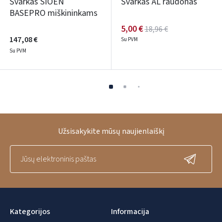
Švarkas SIOEN
Švarkas AL raudonas
BASEPRO miškininkams
5,00 €
18,96 €
147,08 €
Su PVM
Su PVM
Užsisakykite mūsų naujienlaiškį
Kategorijos
Informacija