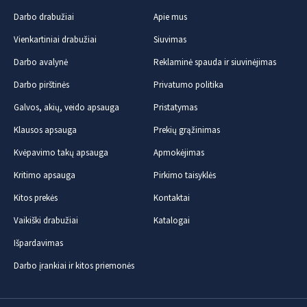
Darbo drabužiai
Apie mus
Vienkartiniai drabužiai
Siuvimas
Darbo avalynė
Reklaminė spauda ir siuvinėjimas
Darbo pirštinės
Privatumo politika
Galvos, akių, veido apsauga
Pristatymas
Klausos apsauga
Prekių grąžinimas
Kvėpavimo takų apsauga
Apmokėjimas
Kritimo apsauga
Pirkimo taisyklės
Kitos prekės
Kontaktai
Vaikiški drabužiai
Katalogai
Išpardavimas
Darbo įrankiai ir kitos priemonės