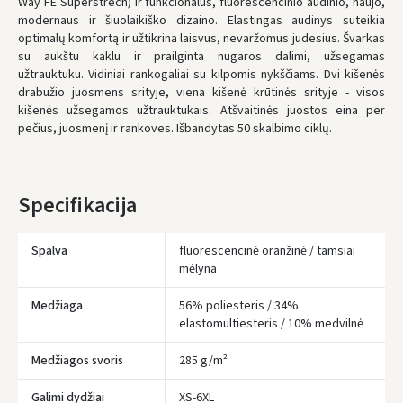
Way FE Superstrech) ir funkcionalus, fluorescencinio audinio, naujo,
modernaus ir šiuolaikiško dizaino. Elastingas audinys suteikia
* Pristatymo terminai yra preliminarūs ir gali priklausyti nuo kurjerių
optimalų komfortą ir užtikrina laisvus, nevaržomus judesius. Švarkas
užimtumo.
su aukštu kaklu ir prailginta nugaros dalimi, užsegamas
užtrauktuku. Vidiniai rankogaliai su kilpomis nykščiams. Dvi kišenės
drabužio juosmens srityje, viena kišenė krūtinės srityje - visos
kišenės užsegamos užtrauktukais. Atšvaitinės juostos eina per
pečius, juosmenį ir rankoves. Išbandytas 50 skalbimo ciklų.
Specifikacija
Spalva
fluorescencinė oranžinė / tamsiai
mėlyna
Medžiaga
56% poliesteris / 34%
elastomultiesteris / 10% medvilnė
Medžiagos svoris
285 g/m²
Galimi dydžiai
XS-6XL