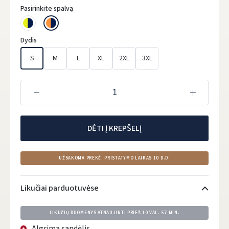
Pasirinkite spalvą
Dydis
S
M
L
XL
2XL
3XL
DĖTI Į KREPŠELĮ
UŽSAKOMA PREKĖ. PRISTATYMO LAIKAS 10 D.D.
Likučiai parduotuvėse
LIKUČIŲ DUOMENYS ATNAUJINTI PRIEŠ
10 VAL. 57 MIN.
Algrima sandėlis