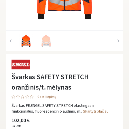
Švarkas SAFETY STRETCH
oranžinis/t.mėlynas
0 atsiliepimų
Švarkas FE.ENGEL SAFETY STRETCH elastingas ir
funkcionalus, fluorescencinio audinio, m..
Skaityti plačiau
102,00 €
Su PVM