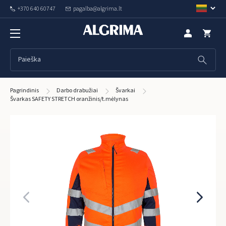
+370 640 60747
pagalba@algrima.lt
Pagrindinis
Darbo drabužiai
Švarkai
Švarkas SAFETY STRETCH oranžinis/t.mėlynas