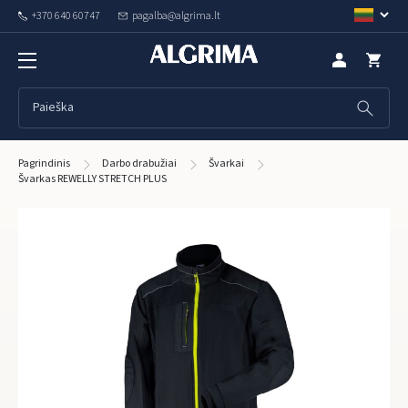
+370 640 60747
pagalba@algrima.lt
Pagrindinis
Darbo drabužiai
Švarkai
Švarkas REWELLY STRETCH PLUS