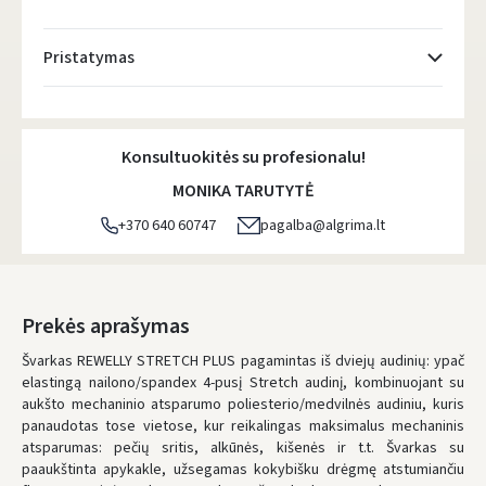
Pristatymas
Atsiėmimo taškai
- 0.00 €
Penktadienį, Rugpjūčio 7 d.
Konsultuokitės su profesionalu!
DPD kurjeris
- 5.00 €
MONIKA TARUTYTĖ
Penktadienį, Rugpjūčio 7 d.
+370 640 60747
pagalba@algrima.lt
DPD paštomatai
- 4.00 €
Penktadienį, Rugpjūčio 7 d.
LP Express paštomatai
- 2.50 €
Prekės aprašymas
Penktadienį, Rugpjūčio 7 d.
Švarkas REWELLY STRETCH PLUS pagamintas iš dviejų audinių: ypač
elastingą nailono/spandex 4-pusį Stretch audinį, kombinuojant su
LP Express kurjeris
- 4.00 €
aukšto mechaninio atsparumo poliesterio/medvilnės audiniu, kuris
Penktadienį, Rugpjūčio 7 d.
panaudotas tose vietose, kur reikalingas maksimalus mechaninis
atsparumas: pečių sritis, alkūnės, kišenės ir t.t. Švarkas su
UŽSAKYMUS NUO
80 € PRISTATOME NEMOKAMAI!
paaukštinta apykakle, užsegamas kokybišku drėgmę atstumiančiu
IKI NEMOKAMO PRISTATYMO TRŪKSTA:
80 €