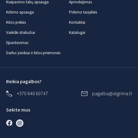
Kvėpavimo takų apsauga
Apmokėjimas
Kritimo apsauga
Pirkimo taisyklės
Kitos prekės
Kontaktai
Vaikiški drabužiai
Katalogai
Išpardavimas
Darbo įrankiai ir kitos priemonės
Reikia pagalbos?
+370 640 60747
pagalba@algrima.lt
Sekite mus