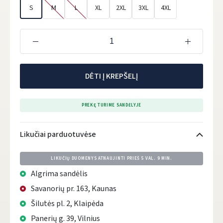
S
M
L
XL
2XL
3XL
4XL
DĖTI Į KREPŠELĮ
PREKĘ TURIME SANDĖLYJE
Likučiai parduotuvėse
LIKUČIŲ DUOMENYS ATNAUJINTI PRIEŠ
5 VAL. 9 MIN.
Algrima sandėlis
Savanorių pr. 163, Kaunas
Šilutės pl. 2, Klaipėda
Panerių g. 39, Vilnius