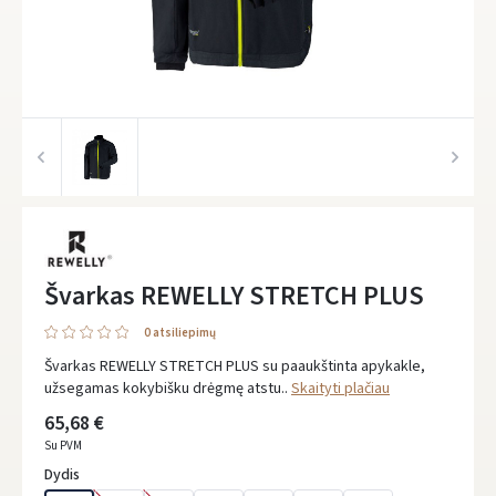
Švarkas REWELLY STRETCH PLUS
0 atsiliepimų
Švarkas REWELLY STRETCH PLUS su paaukštinta apykakle,
užsegamas kokybišku drėgmę atstu..
Skaityti plačiau
65,68 €
Su PVM
Dydis