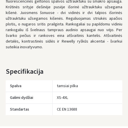
fluorescencinės geltonos spalvos užtrauktuku su smakro apsauga.
Krūtinės srityje dešinėje pusėje išorinė užtrauktuku užsegama
* Pristatymo terminai yra preliminarūs ir gali priklausyti nuo kurjerių
užimtumo.
kišenė. Juosmens šonuose - dvi vidinės ir dvi talpios išorinės
užtrauktuku užsegamos kišenės. Reguliuojamas striukės apačios
plotis, o nugaros sritis prailginta. Rankogaliai su papildomu vidiniu
rankogaliu iš švelnaus tampraus audinio apsaugai nuo vėjo. Per
švarko pečius ir rankoves eina atšvaitinis kantelis. Atšvaitinės
detalės, kontrastinės siūlės ir Rewelly ryškūs akcentai - švarkui
suteikia inovatyvumo.
Specifikacija
Spalva
tamsiai pilka
Galimi dydžiai
XS-4XL
Įvertinimas:
Standartas
CE EN 13688