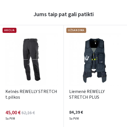
Prisijungti
Jums taip pat gali patikti
Pamiršote slaptažodį?
ARBA
AKCIJA
UŽSAKOMA
Facebook
Google
Rašyti atsiliepimą
Dar neturite paskyros? Registruokites
Kelnės REWELLY STRETCH
Liemenė REWELLY
t.pilkos
STRETCH PLUS
45,00 €
84,39 €
62,16 €
Su PVM
Su PVM