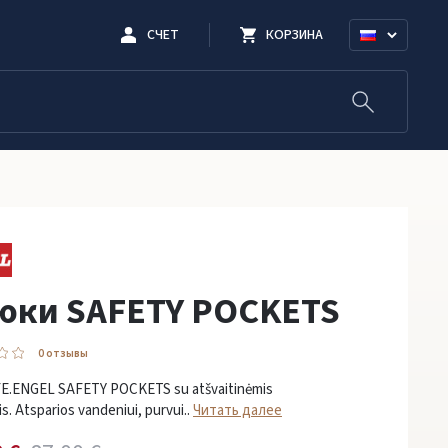
СЧЕТ
КОРЗИНА
юки SAFETY POCKETS
0 oтзывы
FE.ENGEL SAFETY POCKETS su atšvaitinėmis
s. Atsparios vandeniui, purvui..
Читать далее