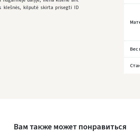
i nugarinėje dalyje, viena kišenė ant
 klešnės, kilputė skirta prisegti ID
Мат
* С
Вес
Ста
Вам также может понравиться