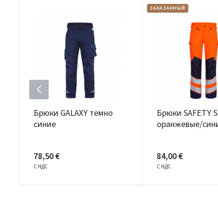
ЗАКАЗАННЫЙ
Брюки GALAXY темно
Брюки SAFETY 
синие
оранжевые/син
78,50 €
84,00 €
С НДС
С НДС