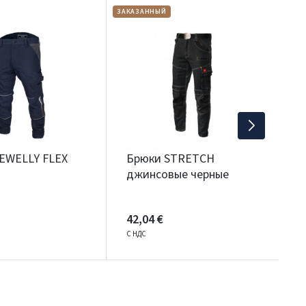
ЗАКАЗАННЫЙ
РАС
Б
с
5
С
EWELLY FLEX
Брюки STRETCH
джинсовые черные
42,04 €
С НДС