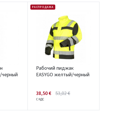
РАСПРОДАЖА
Įvertinimas:
Prisijungti
н
Рабочий пиджак
Pamiršote slaptažodį?
/черный
EASYGO желтый/черный
ARBA
38,50 €
53,02 €
Facebook
Google
С НДС
Написать отзыв
Dar neturite paskyros? Registruokites