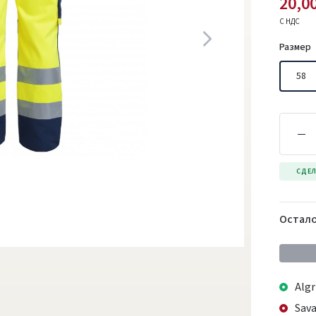
20,00
С НДС
Размер
58
СДЕЛ
Остало
Algr
Sava