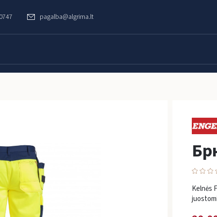
60747
pagalba@algrima.lt
Бр
Kelnės 
juostomi