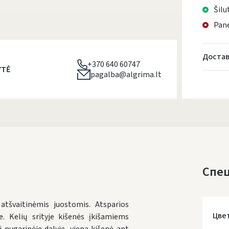
Šilu
Pane
Достав
+370 640 60747
YTĖ
pagalba@algrima.lt
Спе
tšvaitinėmis juostomis. Atsparios
Цве
je. Kelių srityje kišenės įkišamiems