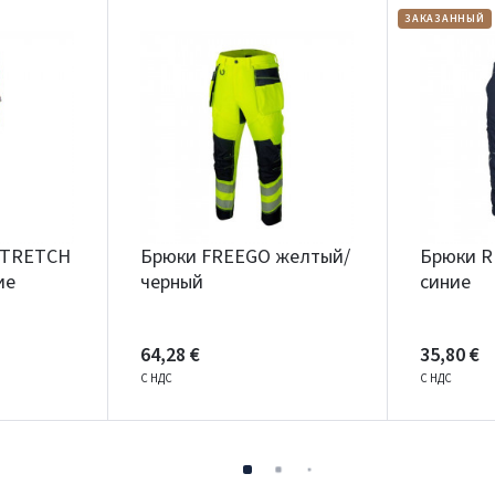
ЗАКАЗАННЫЙ
STRETCH
Брюки FREEGO желтый/
Брюки R
ие
черный
синие
64,28 €
35,80 €
С НДС
С НДС