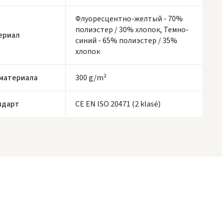
ЗАКАЗЫ ОТ
80 € БЕСПЛАТНАЯ ДОСТАВКА!
Флуоресцентно-желтый - 70%
НЕДОСТАТОК БЕСПЛАТНОЙ ДОСТАВКИ:
80 €
полиэстер / 30% хлопок, Темно-
ериал
синий - 65% полиэстер / 35%
роки доставки являются ориентировочными и могут зависеть от
доступности курьерской службы.
хлопок
 материала
300 g/m²
ндарт
CE EN ISO 20471 (2 klasė)