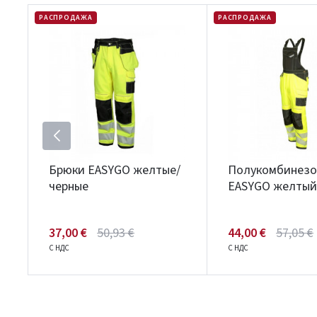
РАСПРОДАЖА
РАСПРОДАЖА
Брюки EASYGO желтые/
Полукомбинезо
черные
EASYGO желтый
37,00 €
50,93 €
44,00 €
57,05 €
С НДС
С НДС