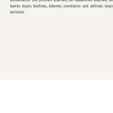
antkeliams. Dvi šoninės kišenės, dvi kabančios kišenės, dv
kairės kojos klešnės, kišenės įrankiams ant dešinės kojos
kortelei.