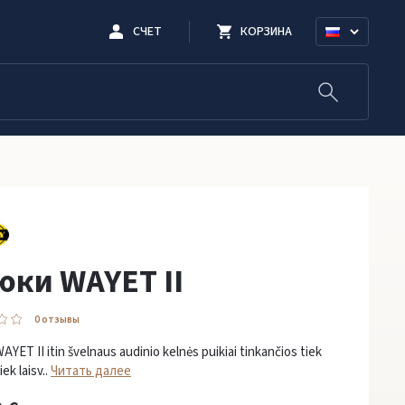
СЧЕТ
КОРЗИНА
юки WAYET II
0 oтзывы
AYET II itin švelnaus audinio kelnės puikiai tinkančios tiek
iek laisv..
Читать далее