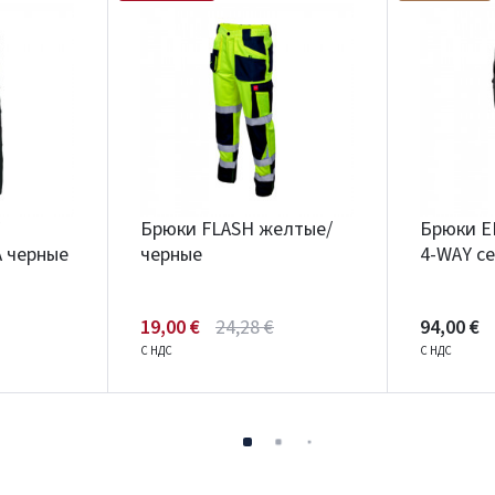
Брюки FLASH желтые/
Брюки E
 черные
черные
4-WAY с
19,00 €
24,28 €
94,00 €
С НДС
С НДС