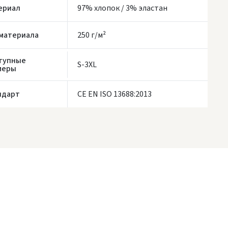
ериал
97% хлопок / 3% эластан
ЗАКАЗЫ ОТ
80 € БЕСПЛАТНАЯ ДОСТАВКА!
НЕДОСТАТОК БЕСПЛАТНОЙ ДОСТАВКИ:
80 €
 материала
250 г/м²
роки доставки являются ориентировочными и могут зависеть от
доступности курьерской службы.
тупные
S-3XL
меры
ндарт
CE EN ISO 13688:2013