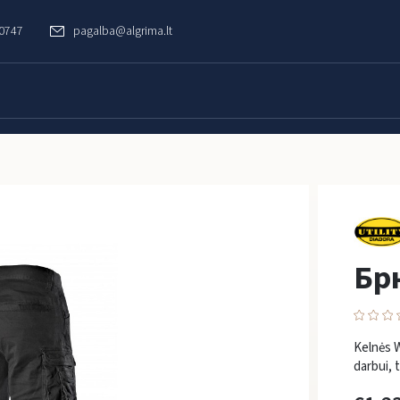
60747
pagalba@algrima.lt
Бр
Kelnės W
darbui, t