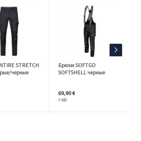
Б
4
С
NTIRE STRETCH
Брюки SOFTGO
ерые/черные
SOFTSHELL черные
69,90 €
С НДС