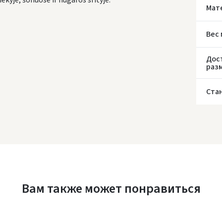
ekyje, šonuose ir nugaros srityje.
Мат
Вес
* С
Дос
раз
Ста
Вам также может понравиться