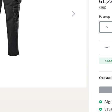
61,23
С НДС
Размер
S
СДЕЛ
Остало
Algr
Sava