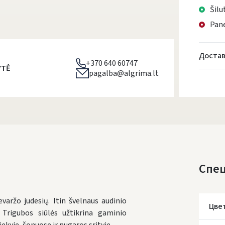
Šilu
Pane
Достав
+370 640 60747
YTĖ
pagalba@algrima.lt
Спе
varžo judesių. Itin švelnaus audinio
Цве
i. Trigubos siūlės užtikrina gaminio