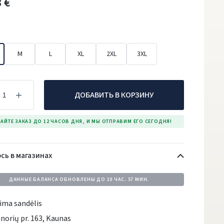
 €
M
L
XL
2XL
3XL
ДОБАВИТЬ В КОРЗИНУ
АЙТЕ ЗАКАЗ ДО 12 ЧАСОВ ДНЯ, И МЫ ОТПРАВИМ ЕГО СЕГОДНЯ!
сь в магазинах
ДАННЫЕ БАЛАНСА ОБНОВЛЕНЫ ДО
10 ЧАС. 57 МИН.
ima sandėlis
norių pr. 163, Kaunas