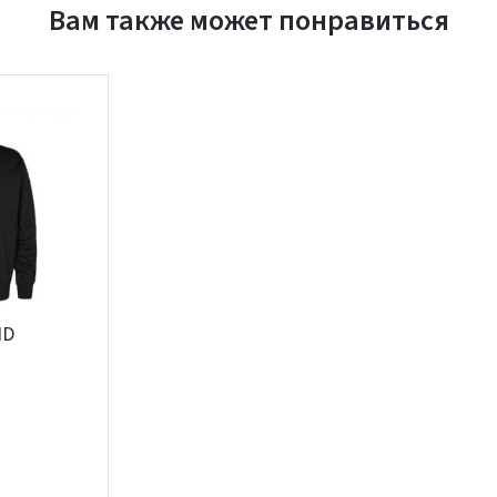
Вам также может понравиться
Įvertinimas:
Prisijungti
Pamiršote slaptažodį?
ND
ARBA
Facebook
Google