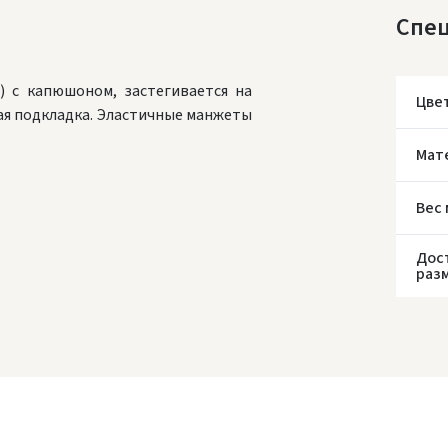
Спе
) с капюшоном, застегивается на
Цве
ая подкладка. Эластичные манжеты
Мат
Вес
* С
Дос
раз