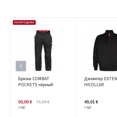
РАСПРОДАЖА
Брюки COMBAT
Джемпер EXTE
POCKETS чёрный
HICOLLAR
50,00 €
73,50 €
49,01 €
С НДС
С НДС