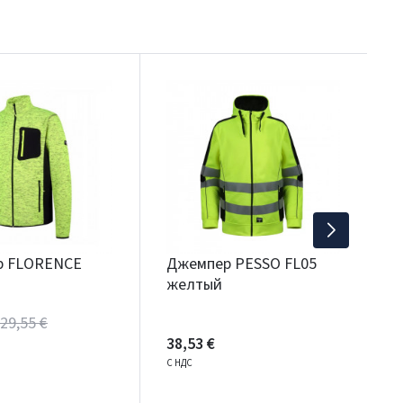
Д
3
С
р FLORENCE
Джемпер PESSO FL05
желтый
29,55 €
38,53 €
С НДС