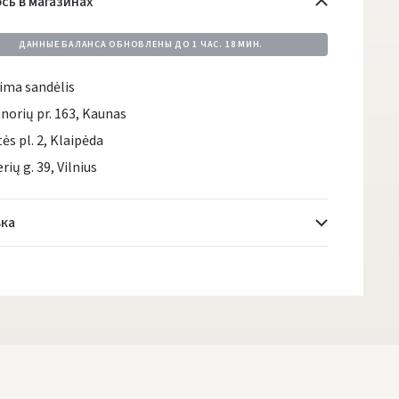
сь в магазинах
ДАННЫЕ БАЛАНСА ОБНОВЛЕНЫ ДО
1 ЧАС. 18 МИН.
ima sandėlis
norių pr. 163, Kaunas
tės pl. 2, Klaipėda
rių g. 39, Vilnius
ка
Atsiėmimo taškai
- 0.00 €
Понедельник, Август 10 d.
DPD kurjeris
- 5.00 €
Понедельник, Август 10 d.
DPD paštomatai
- 4.00 €