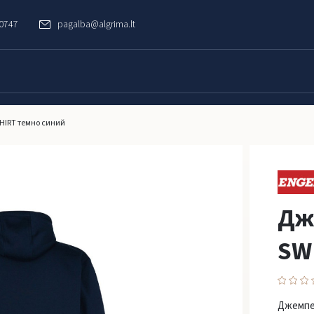
60747
pagalba@algrima.lt
HIRT темно синий
Дж
SW
Джемпе