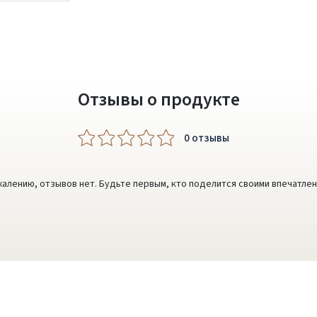
Написать отзыв
Dar neturite paskyros? Registruokites
Отзывы о продукте
0 oтзывы
жалению, отзывов нет. Будьте первым, кто поделится своими впечатлен