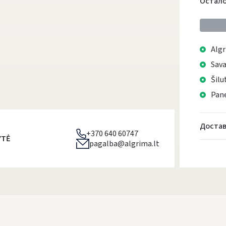
Остало
Algr
Sava
Šilu
Pane
Достав
+370 640 60747
YTĖ
pagalba@algrima.lt