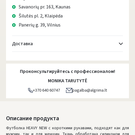
Savanorių pr. 163, Kaunas
Šilutės pl. 2, Klaipėda
Panerių g. 39, Vilnius
Доставка
Atsiėmimo taškai
- 0.00 €
Пятница, Август 7 d.
Проконсультируйтесь с профессионалом!
DPD kurjeris
- 5.00 €
MONIKA TARUTYTĖ
Пятница, Август 7 d.
+370 640 60747
pagalba@algrima.lt
DPD paštomatai
- 4.00 €
Пятница, Август 7 d.
LP Express paštomatai
- 2.50 €
Описание продукта
Пятница, Август 7 d.
Футболкa HEAVY NEW с короткими рукавами, подходят как для
мужчин, так и для женщин. Ткань обработана силиконом для
LP Express kurjeris
- 4.00 €