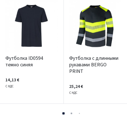
Футболка ID0594
Футболка с длинными
темно синяя
рукавами BERGO
PRINT
14,13 €
25,24 €
С НДС
С НДС