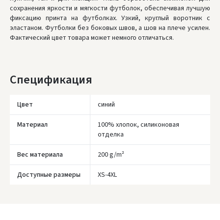
сохранения яркости и мягкости футболок, обеспечивая лучшую
Пятница, Август 7 d.
фиксацию принта на футболках. Узкий, круглый воротник с
эластаном. Футболки без боковых швов, а шов на плече усилен.
ЗАКАЗЫ ОТ
80 € БЕСПЛАТНАЯ ДОСТАВКА!
Фактический цвет товара может немного отличаться.
НЕДОСТАТОК БЕСПЛАТНОЙ ДОСТАВКИ:
80 €
* Сроки доставки являются ориентировочными и могут зависеть от
доступности курьерской службы.
Спецификация
Цвет
синий
Материал
100% хлопок, силиконовая
отделка
Вес материала
200 g/m²
Доступные размеры
XS-4XL
Įvertinimas: