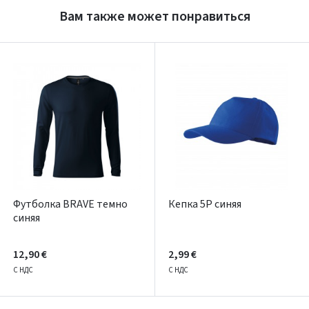
Вам также может понравиться
Prisijungti
Pamiršote slaptažodį?
ARBA
Facebook
Google
Написать отзыв
Dar neturite paskyros? Registruokites
Футболка BRAVE темно
Кепка 5P синяя
синяя
12,90 €
2,99 €
С НДС
С НДС