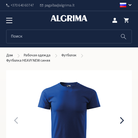
+370 640 60747
pagalba@algrima.lt
Дом
Рабочая одежда
Футболок
Футболка HEAVY NEW синяя