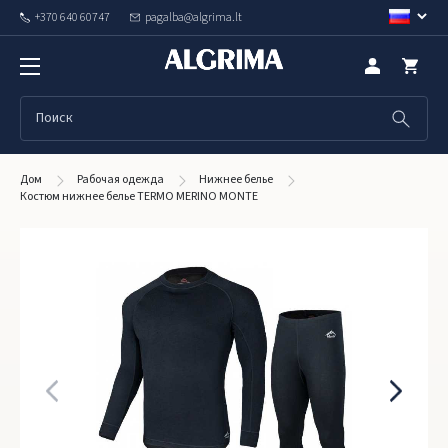
+370 640 60747
pagalba@algrima.lt
Дом
Рабочая одежда
Hижнее белье
Костюм нижнее белье TERMO MERINO MONTE