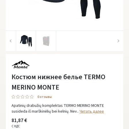
Костюм нижнее белье TERMO
MERINO MONTE
0 oтзывы
Apatinių drabužių komplektas TERMO MERINO MONTE
susideda iš marškinėlių bei kelnių. Nev..
Читать далее
81,87 €
С НДС