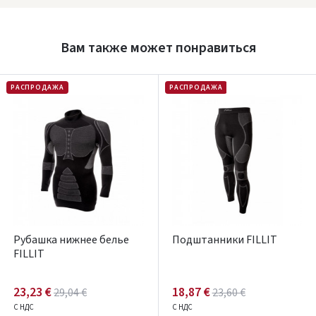
Prisijungti
Вам также может понравиться
Pamiršote slaptažodį?
ARBA
РАСПРОДАЖА
РАСПРОДАЖА
Facebook
Google
Написать отзыв
Dar neturite paskyros? Registruokites
Рубашка нижнее белье
Подштанники FILLIT
FILLIT
23,23 €
18,87 €
29,04 €
23,60 €
С НДС
С НДС