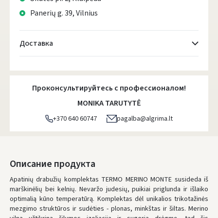
Panerių g. 39, Vilnius
Доставка
Atsiėmimo taškai
- 0.00 €
Пятница, Август 7 d.
Проконсультируйтесь с профессионалом!
DPD kurjeris
- 0.00 €
MONIKA TARUTYTĖ
Пятница, Август 7 d.
+370 640 60747
pagalba@algrima.lt
DPD paštomatai
- 0.00 €
Пятница, Август 7 d.
LP Express paštomatai
- 0.00 €
Описание продукта
Пятница, Август 7 d.
Apatinių drabužių komplektas TERMO MERINO MONTE susideda iš
marškinėlių bei kelnių. Nevaržo judesių, puikiai priglunda ir išlaiko
LP Express kurjeris
- 0.00 €
optimalią kūno temperatūrą. Komplektas dėl unikalios trikotažinės
Пятница, Август 7 d.
mezgimo struktūros ir sudėties - plonas, minkštas ir šiltas. Merino