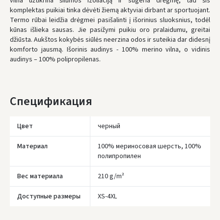
vilna užtikrina šilumos izoliaciją ir sugeria drėgmę, tad šis
МЫ ДОСТАВИМ ВАМ ЭТОТ ТОВАР
БЕСПЛАТНО!
komplektas puikiai tinka dėvėti žiemą aktyviai dirbant ar sportuojant.
Termo rūbai leidžia drėgmei pasišalinti į išorinius sluoksnius, todėl
* Сроки доставки являются ориентировочными и могут зависеть от
kūnas išlieka sausas. Jie pasižymi puikiu oro pralaidumu, greitai
доступности курьерской службы.
džiūsta. Aukštos kokybės siūlės neerzina odos ir suteikia dar didesnį
komforto jausmą. Išorinis audinys - 100% merino vilna, o vidinis
audinys – 100% polipropilenas.
Спецификация
Цвет
черный
Материал
100% мериносовая шерсть, 100%
полипропилен
Вес материала
210 g/m²
Įvertinimas:
Доступные размеры
XS-4XL