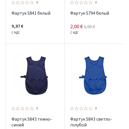
0
0
Фартук S841 белый
Фартук S794 белый
9,87 €
2,00 €
5,90 €
С НДС
С НДС
0
0
Фартук S843 темно-
Фартук S843 светло-
синий
голубой