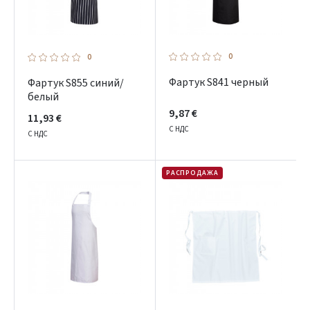
0
0
Фартук S841 черный
Фартук S855 синий/
белый
9,87 €
11,93 €
С НДС
С НДС
РАСПРОДАЖА