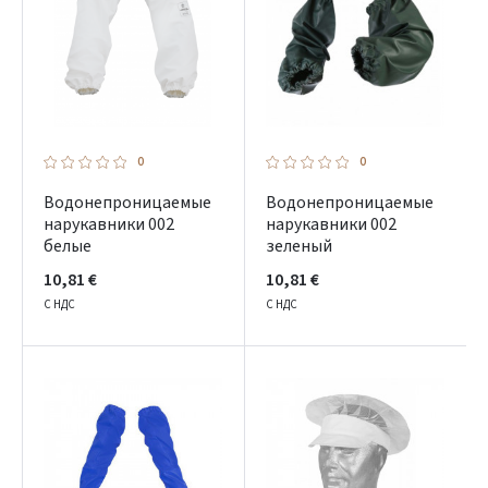
Prisijungti
Pamiršote slaptažodį?
0
0
ARBA
Водонепроницаемые
Водонепроницаемые
нарукавники 002
нарукавники 002
Facebook
белые
зеленый
10,81 €
10,81 €
Google
С НДС
С НДС
Dar neturite paskyros? Registruokites