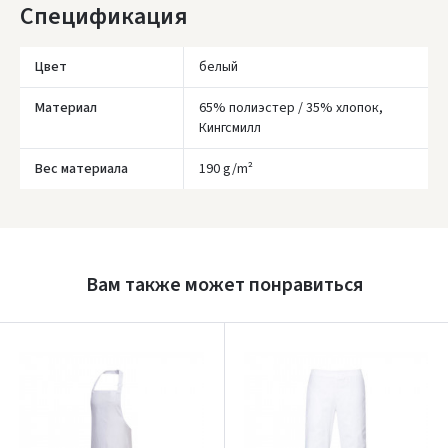
Спецификация
* Сроки доставки являются ориентировочными и могут зависеть от
доступности курьерской службы.
Цвет
белый
Материал
65% полиэстер / 35% хлопок,
Кингсмилл
Вес материала
190 g/m²
Įvertinimas:
Вам также может понравиться
Prisijungti
Pamiršote slaptažodį?