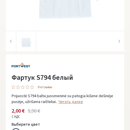
Фартук S794 белый
0 oтзывы
Prijuostė S794 balta juosmeninė su patogia kišene dešinėje
pusėje, užrišama raišteliai..
Читать далее
2,00 €
5,90 €
С НДС
Выберите цвет