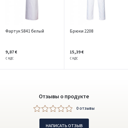
ARBA
Facebook
Google
Фартук S841 белый
Брюки 2208
Написать отзыв
9,87 €
15,39 €
Dar neturite paskyros? Registruokites
С НДС
С НДС
Отзывы о продукте
0 oтзывы
НАПИСАТЬ ОТЗЫВ