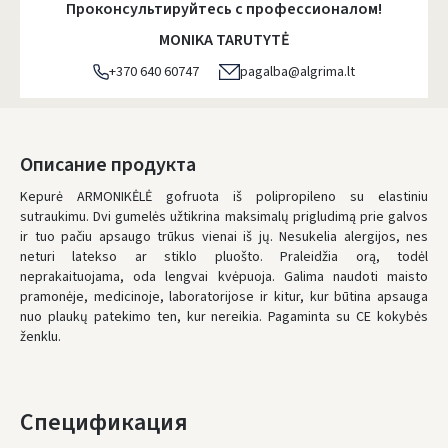
Проконсультируйтесь с профессионалом!
DPD kurjeris
- 5.00 €
MONIKA TARUTYTĖ
Понедельник, Август 10 d.
+370 640 60747
pagalba@algrima.lt
DPD paštomatai
- 4.00 €
Понедельник, Август 10 d.
LP Express paštomatai
- 2.50 €
Описание продукта
Понедельник, Август 10 d.
Kepurė ARMONIKĖLĖ gofruota iš polipropileno su elastiniu
sutraukimu. Dvi gumelės užtikrina maksimalų prigludimą prie galvos
LP Express kurjeris
- 4.00 €
ir tuo pačiu apsaugo trūkus vienai iš jų. Nesukelia alergijos, nes
Понедельник, Август 10 d.
neturi latekso ar stiklo pluošto. Praleidžia orą, todėl
neprakaituojama, oda lengvai kvėpuoja. Galima naudoti maisto
ЗАКАЗЫ ОТ
80 € БЕСПЛАТНАЯ ДОСТАВКА!
pramonėje, medicinoje, laboratorijose ir kitur, kur būtina apsauga
НЕДОСТАТОК БЕСПЛАТНОЙ ДОСТАВКИ:
80 €
nuo plaukų patekimo ten, kur nereikia. Pagaminta su CE kokybės
ženklu.
* Сроки доставки являются ориентировочными и могут зависеть от
доступности курьерской службы.
Спецификация