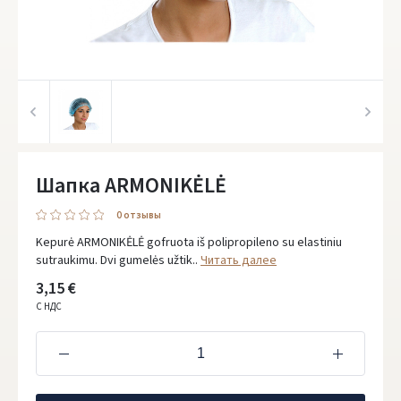
Шапка ARMONIKĖLĖ
0 oтзывы
Kepurė ARMONIKĖLĖ gofruota iš polipropileno su elastiniu
sutraukimu. Dvi gumelės užtik..
Читать далее
3,15 €
С НДС