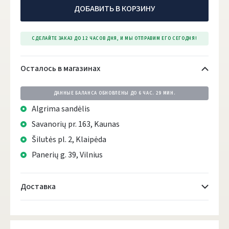
ДОБАВИТЬ В КОРЗИНУ
СДЕЛАЙТЕ ЗАКАЗ ДО 12 ЧАСОВ ДНЯ, И МЫ ОТПРАВИМ ЕГО СЕГОДНЯ!
Осталось в магазинах
ДАННЫЕ БАЛАНСА ОБНОВЛЕНЫ ДО
6 ЧАС. 29 МИН.
Algrima sandėlis
Savanorių pr. 163, Kaunas
Šilutės pl. 2, Klaipėda
Panerių g. 39, Vilnius
Доставка
Atsiėmimo taškai
- 0.00 €
Понедельник, Август 10 d.