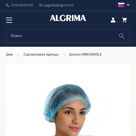
+370 640 60747
pagalba@algrima.lt
Дом
Одноразовая одежда
Шапка ARMONIKĖLĖ