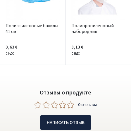
Facebook
Полиэтиленовые бахилы
Полипропиленовый
Google
41 см
набородник
Написать отзыв
3,63 €
3,13 €
Dar neturite paskyros? Registruokites
С НДС
С НДС
Отзывы о продукте
0 oтзывы
НАПИСАТЬ ОТЗЫВ