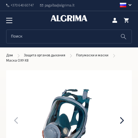
+370 640 60747
pagalba@algrima.lt
Дом
Защита органов дыхания
Полумаски и маски
Маска OXY-X8