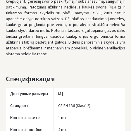
kvėpuojant, geresnį svorio paskirtymą ir subalansavimą, saugumą ir
* Сроки доставки являются ориентировочными и могут зависеть от
patikimumą. Patogumą užtikrina nedidelis kaukės svoris (414 g) ir
доступности курьерской службы.
tinkamos formos skydelis su plačiu matymo lauku, kuris net ir
apatinėje dalyje netrikdo vaizdo. Dėl plačios sandarinimo juostelės,
kaukė gerai priglunda prie veido, o jos akyta struktūra neleidžia
kaukei slysti darbo metu. Keturiais taškais reguliuojama galvos dalis
leidžia greitai ir lengvai užsidėti kaukę, o jos ergonomiška forma
užtikrina stabilią padėtį ant galvos. Didelis panoraminis skydelis yra
atsparus įbrėžimams ir mechaniniam poveikiui, o vidinė ventiliacijos
sistema neleidžia rasoti.
Спецификация
Доступные размеры
M | L
Стандарт
CE EN 136 (Klasė 2)
Įvertinimas:
Кол-во в пакете
1 шт.
Кол-во в коробке
4 шт.