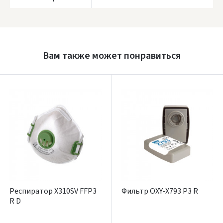
Prisijungti
Pamiršote slaptažodį?
Вам также может понравиться
ARBA
Facebook
Google
Написать отзыв
Dar neturite paskyros? Registruokites
Респиратор X310SV FFP3
Фильтр OXY-X793 P3 R
R D