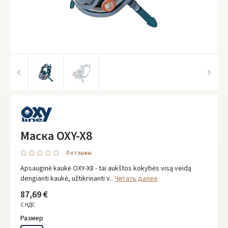
Маска OXY-X8
0 oтзывы
Apsauginė kaukė OXY-X8 - tai aukštos kokybės visą veidą
dengianti kaukė, užtikrinanti v..
Читать далее
87,69 €
С НДС
Размер