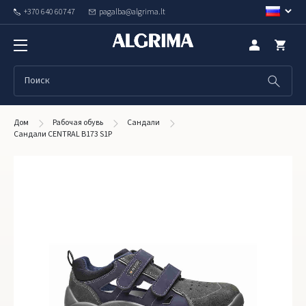
+370 640 60747
pagalba@algrima.lt
Дом
Рабочая обувь
Сандали
Сандали CENTRAL B173 S1P