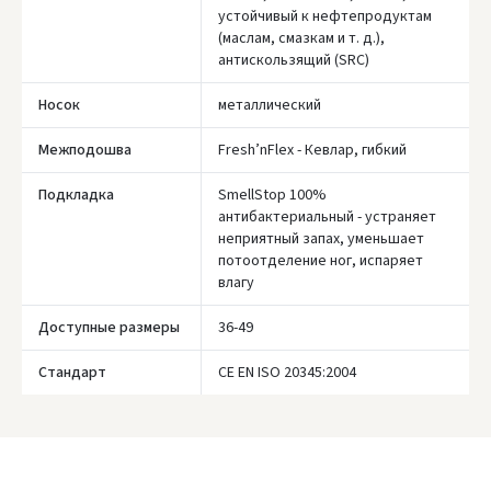
устойчивый к нефтепродуктам
(маслам, смазкам и т. д.),
антискользящий (SRC)
Носок
металлический
Įvertinimas:
Межподошва
Fresh’nFlex - Кевлар, гибкий
Подкладка
SmellStop 100%
антибактериальный - устраняет
неприятный запах, уменьшает
Prisijungti
потоотделение ног, испаряет
влагу
Pamiršote slaptažodį?
Доступные размеры
36-49
ARBA
Стандарт
CE EN ISO 20345:2004
Facebook
Google