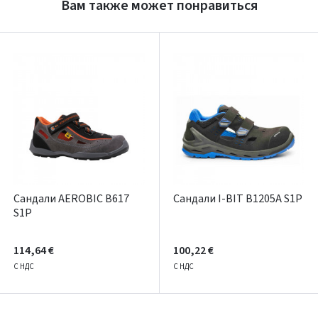
Вам также может понравиться
Написать отзыв
Dar neturite paskyros? Registruokites
Сандали AEROBIC B617
Сандали I-BIT B1205A S1P
S1P
114,64 €
100,22 €
С НДС
С НДС