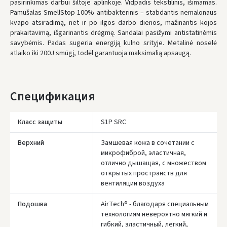
pasirinkimas darbui šiltoje aplinkoje. Vidpadis tekstilinis, išimamas.
Pamušalas SmellStop 100% antibakterinis – stabdantis nemalonaus
* Сроки доставки являются ориентировочными и могут зависеть от
доступности курьерской службы.
kvapo atsiradimą, net ir po ilgos darbo dienos, mažinantis kojos
prakaitavimą, išgarinantis drėgmę. Sandalai pasižymi antistatinėmis
savybėmis. Padas sugeria energiją kulno srityje. Metalinė noselė
atlaiko iki 200J smūgį, todėl garantuoja maksimalią apsaugą.
Спецификация
Класс защиты
S1P SRC
Верхний
Замшевая кожа в сочетании с
микрофиброй, эластичная,
отлично дышащая, с множеством
открытых пространств для
вентиляции воздуха
Подошва
AirTech® - благодаря специальным
технологиям невероятно мягкий и
гибкий, эластичный, легкий,