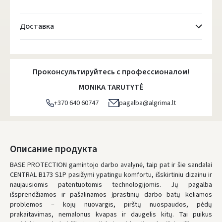
Доставка
Atsiėmimo taškai
- 0.00 €
Понедельник, Август 10 d.
Проконсультируйтесь с профессионалом!
DPD kurjeris
- 5.00 €
MONIKA TARUTYTĖ
Понедельник, Август 10 d.
+370 640 60747
pagalba@algrima.lt
DPD paštomatai
- 4.00 €
Понедельник, Август 10 d.
LP Express paštomatai
- 2.50 €
Описание продукта
Понедельник, Август 10 d.
BASE PROTECTION gamintojo darbo avalynė, taip pat ir šie sandalai
CENTRAL B173 S1P pasižymi ypatingu komfortu, išskirtiniu dizainu ir
LP Express kurjeris
- 4.00 €
naujausiomis patentuotomis technologijomis. Jų pagalba
Понедельник, Август 10 d.
išsprendžiamos ir pašalinamos įprastinių darbo batų keliamos
problemos – kojų nuovargis, pirštų nuospaudos, pėdų
ЗАКАЗЫ ОТ
80 € БЕСПЛАТНАЯ ДОСТАВКА!
prakaitavimas, nemalonus kvapas ir daugelis kitų. Tai puikus
НЕДОСТАТОК БЕСПЛАТНОЙ ДОСТАВКИ:
80 €