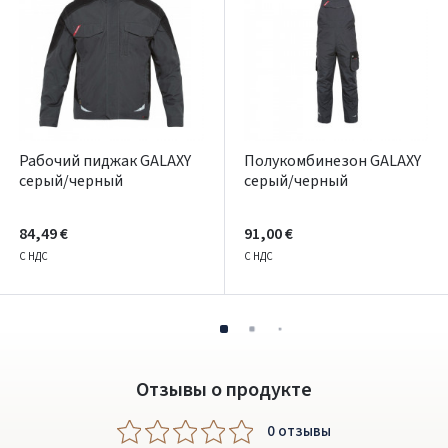
Pamiršote slaptažodį?
ARBA
Facebook
Google
Рабочий пиджак GALAXY
Полукомбинезон GALAXY
серый/черный
серый/черный
Написать отзыв
Dar neturite paskyros? Registruokites
84,49 €
91,00 €
С НДС
С НДС
Отзывы о продукте
0 oтзывы