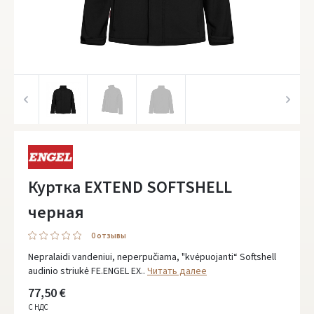
Куртка EXTEND SOFTSHELL
черная
0 oтзывы
Nepralaidi vandeniui, neperpučiama, "kvėpuojanti“ Softshell
audinio striukė FE.ENGEL EX..
Читать далее
77,50 €
С НДС