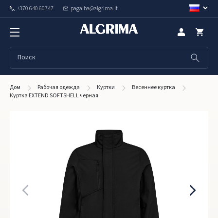
+370 640 60747
pagalba@algrima.lt
Дом
Рабочая одежда
Куртки
Весеннее куртка
Куртка EXTEND SOFTSHELL черная