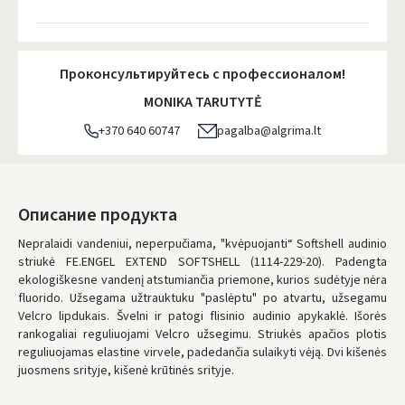
Проконсультируйтесь с профессионалом!
MONIKA TARUTYTĖ
+370 640 60747
pagalba@algrima.lt
Описание продукта
Nepralaidi vandeniui, neperpučiama, "kvėpuojanti“ Softshell audinio
striukė FE.ENGEL EXTEND SOFTSHELL (1114-229-20). Padengta
ekologiškesne vandenį atstumiančia priemone, kurios sudėtyje nėra
fluorido. Užsegama užtrauktuku "paslėptu" po atvartu, užsegamu
Velcro lipdukais. Švelni ir patogi flisinio audinio apykaklė. Išorės
rankogaliai reguliuojami Velcro užsegimu. Striukės apačios plotis
reguliuojamas elastine virvele, padedančia sulaikyti vėją. Dvi kišenės
juosmens srityje, kišenė krūtinės srityje.